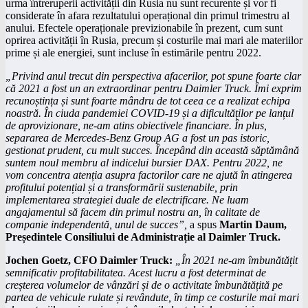
urma întreruperii activității din Rusia nu sunt recurente și vor fi
considerate în afara rezultatului operațional din primul trimestru al
anului. Efectele operaționale previzionabile în prezent, cum sunt
oprirea activității în Rusia, precum și costurile mai mari ale materiilor
prime și ale energiei, sunt incluse în estimările pentru 2022.
„Privind anul trecut din perspectiva afacerilor, pot spune foarte clar
că 2021 a fost un an extraordinar pentru Daimler Truck. Îmi exprim
recunoștința și sunt foarte mândru de tot ceea ce a realizat echipa
noastră. În ciuda pandemiei COVID-19 și a dificultăților pe lanțul
de aprovizionare, ne-am atins obiectivele financiare. În plus,
separarea de Mercedes-Benz Group AG a fost un pas istoric,
gestionat prudent, cu mult succes. Începând din această săptămână
suntem noul membru al indicelui bursier DAX. Pentru 2022, ne
vom concentra atenția asupra factorilor care ne ajută în atingerea
profitului potențial și a transformării sustenabile, prin
implementarea strategiei duale de electrificare. Ne luam
angajamentul să facem din primul nostru an, în calitate de
companie independentă, unul de succes”,
a spus
Martin Daum,
Președintele Consiliului de Administrație al Daimler Truck.
Jochen Goetz, CFO Daimler Truck:
„În 2021 ne-am îmbunătățit
semnificativ profitabilitatea. Acest lucru a fost determinat de
creșterea volumelor de vânzări și de o activitate îmbunătățită pe
partea de vehicule rulate și revândute, în timp ce costurile mai mari