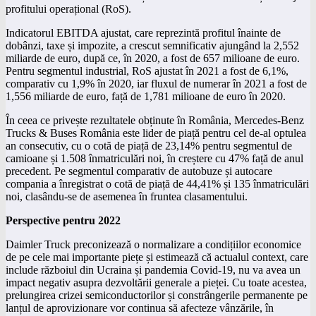
profitului operațional (RoS).
Indicatorul EBITDA ajustat, care reprezintă profitul înainte de
dobânzi, taxe și impozite, a crescut semnificativ ajungând la 2,552
miliarde de euro, după ce, în 2020, a fost de 657 milioane de euro.
Pentru segmentul industrial, RoS ajustat în 2021 a fost de 6,1%,
comparativ cu 1,9% în 2020, iar fluxul de numerar în 2021 a fost de
1,556 miliarde de euro, față de 1,781 milioane de euro în 2020.
În ceea ce privește rezultatele obținute în România, Mercedes-Benz
Trucks & Buses România este lider de piață pentru cel de-al optulea
an consecutiv, cu o cotă de piață de 23,14% pentru segmentul de
camioane și 1.508 înmatriculări noi, în creștere cu 47% față de anul
precedent. Pe segmentul comparativ de autobuze și autocare
compania a înregistrat o cotă de piață de 44,41% și 135 înmatriculări
noi, clasându-se de asemenea în fruntea clasamentului.
Perspective pentru 2022
Daimler Truck preconizează o normalizare a condițiilor economice
de pe cele mai importante piețe și estimează că actualul context, care
include războiul din Ucraina și pandemia Covid-19, nu va avea un
impact negativ asupra dezvoltării generale a pieței. Cu toate acestea,
prelungirea crizei semiconductorilor și constrângerile permanente pe
lanțul de aprovizionare vor continua să afecteze vânzările, în