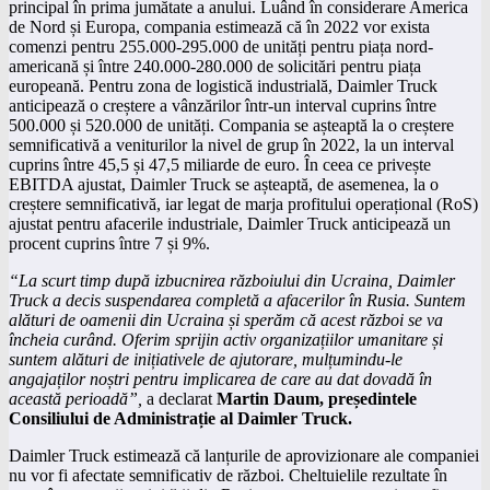
principal în prima jumătate a anului. Luând în considerare America
de Nord și Europa, compania estimează că în 2022 vor exista
comenzi pentru 255.000-295.000 de unități pentru piața nord-
americană și între 240.000-280.000 de solicitări pentru piața
europeană. Pentru zona de logistică industrială, Daimler Truck
anticipează o creștere a vânzărilor într-un interval cuprins între
500.000 și 520.000 de unități. Compania se așteaptă la o creștere
semnificativă a veniturilor la nivel de grup în 2022, la un interval
cuprins între 45,5 și 47,5 miliarde de euro. În ceea ce privește
EBITDA ajustat, Daimler Truck se așteaptă, de asemenea, la o
creștere semnificativă, iar legat de marja profitului operațional (RoS)
ajustat pentru afacerile industriale, Daimler Truck anticipează un
procent cuprins între 7 și 9%.
“La scurt timp după izbucnirea războiului din Ucraina, Daimler
Truck a decis suspendarea completă a afacerilor în Rusia. Suntem
alături de oamenii din Ucraina și sperăm că acest război se va
încheia curând. Oferim sprijin activ organizațiilor umanitare și
suntem alături de inițiativele de ajutorare, mulțumindu-le
angajaților noștri pentru implicarea de care au dat dovadă în
această perioadă”,
a declarat
Martin Daum, președintele
Consiliului de Administrație al Daimler Truck.
Daimler Truck estimează că lanțurile de aprovizionare ale companiei
nu vor fi afectate semnificativ de război. Cheltuielile rezultate în