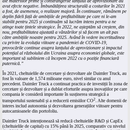
ale materiilor prime și constrângerile lanțului de aprovizionare au
avut efecte negative. Îmbunătățirea structurală a costurilor în 2021
a fost, de asemenea, o realizare majoră. În continuare, rămânem pe
deplin fideli față de ambițiile de profitabilitate pe care ni le-am
stabilit pentru 2025 și continuăm să lucrăm intens pentru a ne
atinge toate țintele strategice. În 2022, ne așteptăm să creștem, din
nou, profitabilitatea ajustată a vânzărilor și să facem un alt pas
către ambițiile noastre pentru 2025. Având în vedere incertitudinea
cu privire la evoluția viitoare a pandemiei de COVID-19,
provocările continue asupra lanțului de aprovizionare și impactul
potențial al războiului din Ucraina asupra economiei globale, este
important să subliniem că începem 2022 cu o poziție financiară
puternică.”
În 2021, cheltuielile de cercetare și dezvoltare ale Daimler Truck, au
fost în valoare de 1,574 milioane euro, nivel similar cu anul
precedent. Daimler Truck a continuat practica de investiții în zona de
cercetare și dezvoltare și a dublat eforturile asupra inovațiilor pe care
compania le consideră importante în susținerea strategică a
2
transportului sustenabil și a reducerii emisiilor CO
. Alte domenii de
interes includ autonomia și dezvoltarea generațiilor viitoare pentru
autocamioanele din portofoliu.
Daimler Truck intenționează să reducă cheltuielile R&D și CapEx
(cheltuielile de capital) cu 15% până în 2025, comparativ cu nivelul