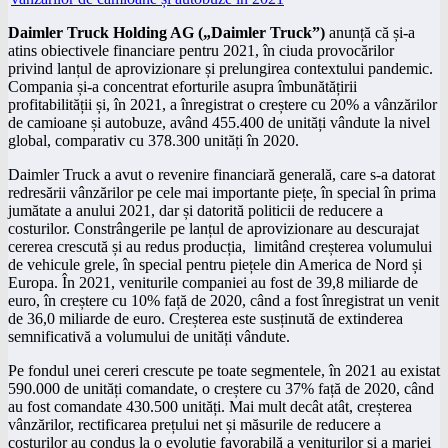
Daimler Truck Holding AG („Daimler Truck”)
anunță că și-a
atins obiectivele financiare pentru 2021, în ciuda provocărilor
privind lanțul de aprovizionare și prelungirea contextului pandemic.
Compania și-a concentrat eforturile asupra îmbunătățirii
profitabilității și, în 2021, a înregistrat o creștere cu 20% a vânzărilor
de camioane și autobuze, având 455.400 de unități vândute la nivel
global, comparativ cu 378.300 unități în 2020.
Daimler Truck a avut o revenire financiară generală, care s-a datorat
redresării vânzărilor pe cele mai importante piețe, în special în prima
jumătate a anului 2021, dar și datorită politicii de reducere a
costurilor. Constrângerile pe lanțul de aprovizionare au descurajat
cererea crescută și au redus producția, limitând creșterea volumului
de vehicule grele, în special pentru piețele din America de Nord și
Europa. În 2021, veniturile companiei au fost de 39,8 miliarde de
euro, în creștere cu 10% față de 2020, când a fost înregistrat un venit
de 36,0 miliarde de euro. Creșterea este susținută de extinderea
semnificativă a volumului de unități vândute.
Pe fondul unei cereri crescute pe toate segmentele, în 2021 au existat
590.000 de unități comandate, o creștere cu 37% față de 2020, când
au fost comandate 430.500 unități. Mai mult decât atât, creșterea
vânzărilor, rectificarea prețului net și măsurile de reducere a
costurilor au condus la o evoluție favorabilă a veniturilor și a marjei