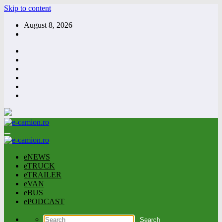
Skip to content
August 8, 2026
eNEWS
eTRUCK
eTRAILER
eVAN
eBUS
ePODCAST