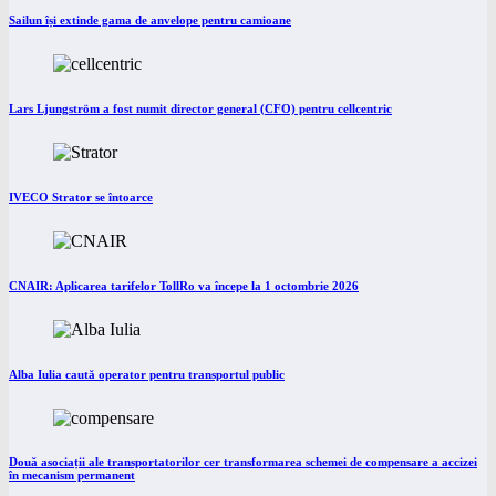
Sailun își extinde gama de anvelope pentru camioane
Lars Ljungström a fost numit director general (CFO) pentru cellcentric
IVECO Strator se întoarce
CNAIR: Aplicarea tarifelor TollRo va începe la 1 octombrie 2026
Alba Iulia caută operator pentru transportul public
Două asociații ale transportatorilor cer transformarea schemei de compensare a accizei
în mecanism permanent