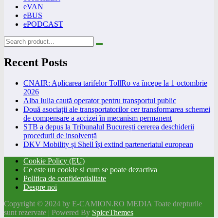
eVAN
eBUS
ePODCAST
Recent Posts
CNAIR: Aplicarea tarifelor TollRo va începe la 1 octombrie
2026
Alba Iulia caută operator pentru transportul public
Două asociații ale transportatorilor cer transformarea schemei
de compensare a accizei în mecanism permanent
STB a depus la Tribunalul București cererea deschiderii
procedurii de insolvență
DKV Mobility și Shell își extind parteneriatul european
Cookie Policy (EU)
Ce este un cookie si cum se poate dezactiva
Politica de confidentialitate
Despre noi
Copyright © 2024 by E-CAMION.RO MEDIA Toate drepturile
sunt rezervate | Powered By
SpiceThemes