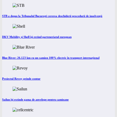
STB a depus la Tribunalul București cererea deschiderii procedurii de insolvență
DKV Mobility și Shell își extind parteneriatul european
Blue River: 26.123 km cu un camion 100% electric în transport internațional
Proiectul Revoy prinde contur
Sailun își extinde gama de anvelope pentru camioane