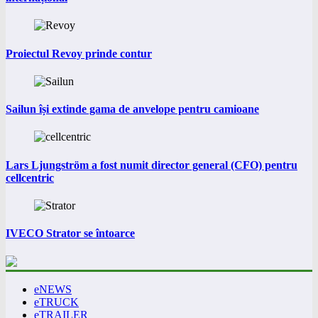
Proiectul Revoy prinde contur
Sailun își extinde gama de anvelope pentru camioane
Lars Ljungström a fost numit director general (CFO) pentru
cellcentric
IVECO Strator se întoarce
eNEWS
eTRUCK
eTRAILER