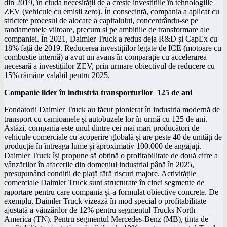
din 2019, în ciuda necesității de a crește investițiile în tehnologiile
ZEV (vehicule cu emisii zero). În consecință, compania a aplicat cu
strictețe procesul de alocare a capitalului, concentrându-se pe
randamentele viitoare, precum și pe ambițiile de transformare ale
companiei. În 2021, Daimler Truck a redus deja R&D și CapEx cu
18% față de 2019. Reducerea investițiilor legate de ICE (motoare cu
combustie internă) a avut un avans în comparație cu accelerarea
necesară a investițiilor ZEV, prin urmare obiectivul de reducere cu
15% rămâne valabil pentru 2025.
Companie lider în industria transporturilor 125 de ani
Fondatorii Daimler Truck au făcut pionierat în industria modernă de
transport cu camioanele și autobuzele lor în urmă cu 125 de ani.
Astăzi, compania este unul dintre cei mai mari producători de
vehicule comerciale cu acoperire globală și are peste 40 de unități de
producție în întreaga lume și aproximativ 100.000 de angajați.
Daimler Truck își propune să obțină o profitabilitate de două cifre a
vânzărilor în afacerile din domeniul industrial până în 2025,
presupunând condiții de piață fără riscuri majore. Activitățile
comerciale Daimler Truck sunt structurate în cinci segmente de
raportare pentru care compania și-a formulat obiective concrete. De
exemplu, Daimler Truck vizează în mod special o profitabilitate
ajustată a vânzărilor de 12% pentru segmentul Trucks North
America (TN). Pentru segmentul Mercedes-Benz (MB), ținta de