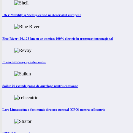
DKV Mobility și Shell își extind parteneriatul european
Blue River: 26.123 km cu un camion 100% electric în transport internațional
Proiectul Revoy prinde contur
Sailun își extinde gama de anvelope pentru camioane
Lars Ljungström a fost numit director general (CFO) pentru cellcentric