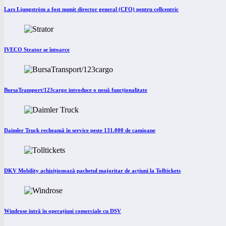
Lars Ljungström a fost numit director general (CFO) pentru cellcentric
IVECO Strator se întoarce
BursaTransport/123cargo introduce o nouă funcționalitate
Daimler Truck recheamă în service peste 131.000 de camioane
DKV Mobility achiziționează pachetul majoritar de acțiuni la Tolltickets
Windrose intră în operațiuni comerciale cu DSV