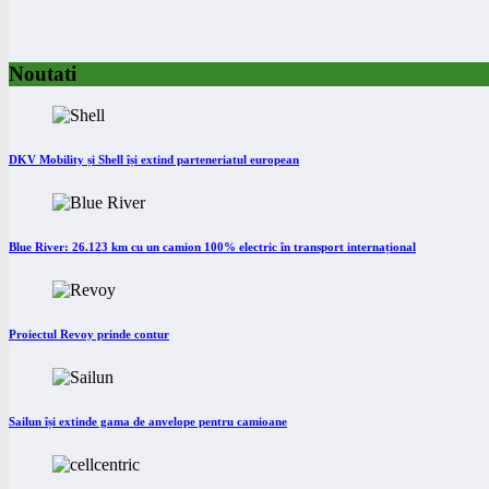
Noutati
DKV Mobility și Shell își extind parteneriatul european
Blue River: 26.123 km cu un camion 100% electric în transport internațional
Proiectul Revoy prinde contur
Sailun își extinde gama de anvelope pentru camioane