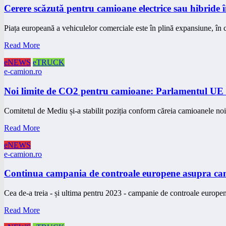
Cerere scăzută pentru camioane electrice sau hibride 
Piața europeană a vehiculelor comerciale este în plină expansiune, în
Read More
eNEWS
eTRUCK
e-camion.ro
Noi limite de CO2 pentru camioane: Parlamentul U
Comitetul de Mediu și-a stabilit poziția conform căreia camioanele no
Read More
eNEWS
e-camion.ro
Continua campania de controale europene asupra cam
Cea de-a treia - și ultima pentru 2023 - campanie de controale europ
Read More