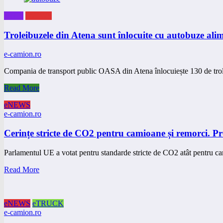
eBUS
eNEWS
Troleibuzele din Atena sunt înlocuite cu autobuze alim
e-camion.ro
Compania de transport public OASA din Atena înlocuiește 130 de tro
Read More
eNEWS
e-camion.ro
Cerințe stricte de CO2 pentru camioane și remorci. Pr
Parlamentul UE a votat pentru standarde stricte de CO2 atât pentru c
Read More
eNEWS
eTRUCK
e-camion.ro