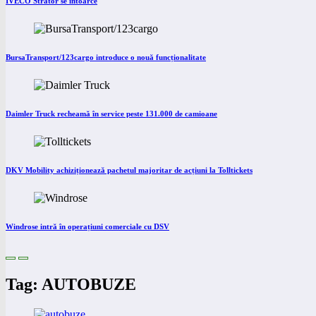
IVECO Strator se întoarce
BursaTransport/123cargo introduce o nouă funcționalitate
Daimler Truck recheamă în service peste 131.000 de camioane
DKV Mobility achiziționează pachetul majoritar de acțiuni la Tolltickets
Windrose intră în operațiuni comerciale cu DSV
Tag: AUTOBUZE