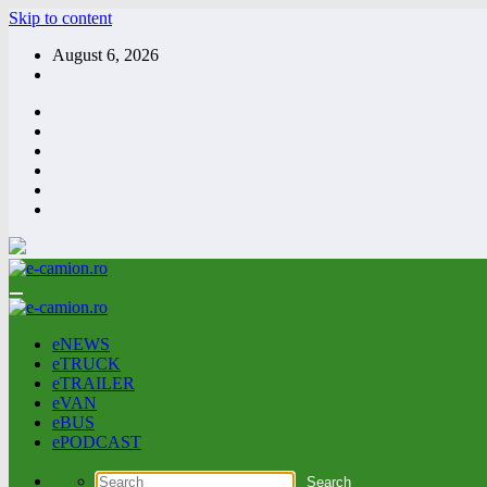
Skip to content
August 6, 2026
eNEWS
eTRUCK
eTRAILER
eVAN
eBUS
ePODCAST