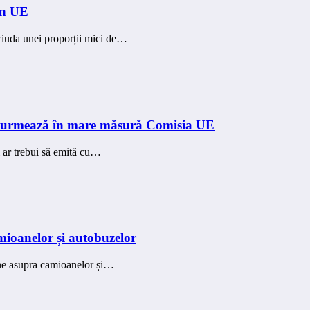
în UE
 ciuda unei proporții mici de…
E urmează în mare măsură Comisia UE
i ar trebui să emită cu…
ioanelor și autobuzelor
ene asupra camioanelor și…