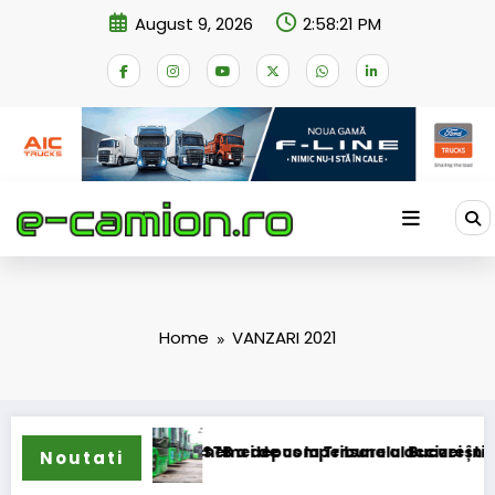
Skip
August 9, 2026
2:58:21 PM
to
content
Home
VANZARI 2021
 cer transformarea schemei de compensare a accizei în meca
STB a depus la Tribunalul București cererea
Noutati