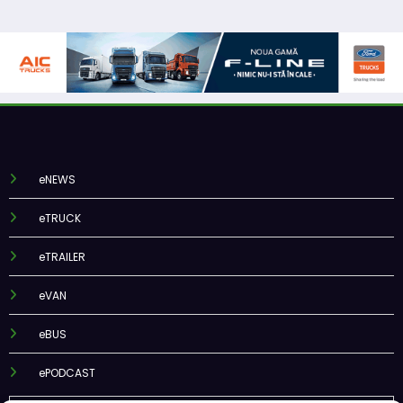
eNEWS
eTRUCK
eTRAILER
eVAN
eBUS
ePODCAST