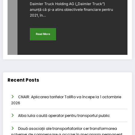
Daimler Truck Holding AG („Daimler Truck”)
anunță că și-a atins obiectivele financiare pentru
2021, în…
Read More
Recent Posts
CNAIR: Aplicarea tarifelor TollRo va începe la 1 octombrie
2026
Alba Iulia caută operator pentru transportul public
Două asociații ale transportatorilor cer transformarea
schemei de compensare a accizei în mecanism permanent