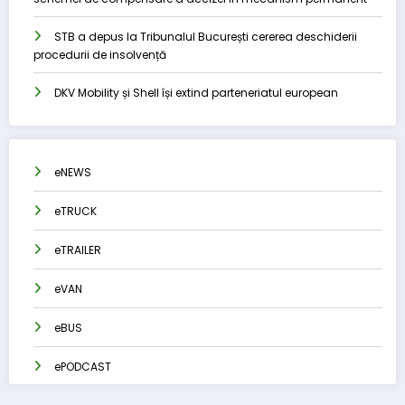
STB a depus la Tribunalul București cererea deschiderii
procedurii de insolvență
DKV Mobility și Shell își extind parteneriatul european
eNEWS
eTRUCK
eTRAILER
eVAN
eBUS
ePODCAST