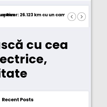
n 100% electric în transport internațional
Proiectul Revoy prinde contur
scă cu cea
ectrice,
itate
Recent Posts