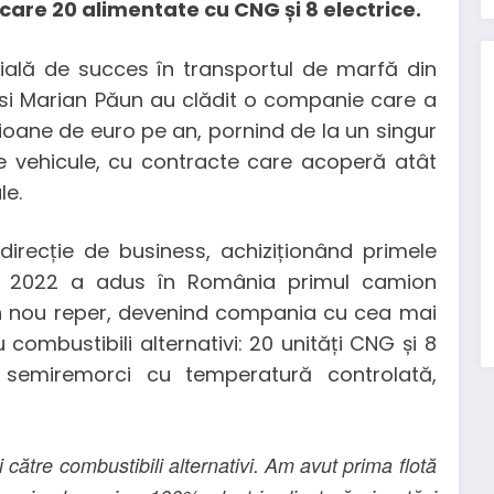
care 20 alimentate cu CNG și 8 electrice.
ială de succes în transportul de marfă din
u si Marian Păun au clădit o companie care a
ilioane de euro pe an, pornind de la un singur
e vehicule, cu contracte care acoperă atât
le.
recție de business, achiziționând primele
n 2022 a adus în România primul camion
t un nou reper, devenind compania cu cea mai
ombustibili alternativi: 20 unități CNG și 8
 semiremorci cu temperatură controlată,
i către combustibili alternativi. Am avut prima flotă