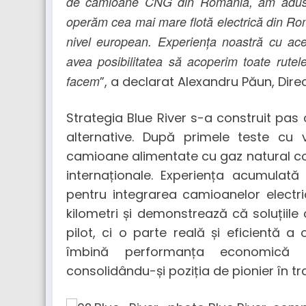
de camioane CNG din România, am adus pr
operăm cea mai mare flotă electrică din Rom
nivel european. Experiența noastră cu ac
avea posibilitatea să acoperim toate rutele
facem
”, a declarat Alexandru Păun, Direc
Strategia Blue River s-a construit pas c
alternative. După primele teste cu 
camioane alimentate cu gaz natural comp
internaționale. Experiența acumulată
pentru integrarea camioanelor electri
kilometri și demonstrează că soluțiile
pilot, ci o parte reală și eficientă a 
îmbină performanța economică c
consolidându-și poziția de pionier în t