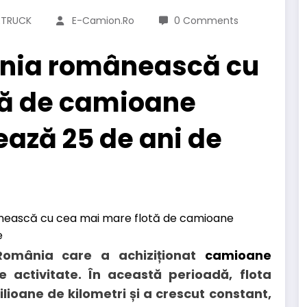
ETRUCK
E-Camion.ro
0 Comments
ania românească cu
tă de camioane
ează 25 de ani de
România care a achiziționat
camioane
 activitate. În această perioadă, flota
ioane de kilometri și a crescut constant,