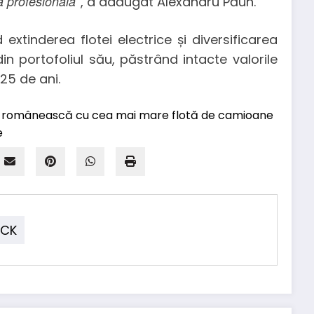
ca profesională
”, a adăugat Alexandru Păun.
 extinderea flotei electrice și diversificarea
 din portofoliul său, păstrând intacte valorile
 25 de ani.
UCK