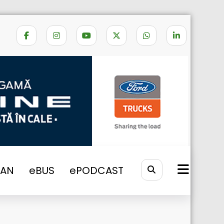
Home
eTRUCK
2025
VAN
eBUS
ePODCAST
electrice, aniversează 25 de ani de
activitate