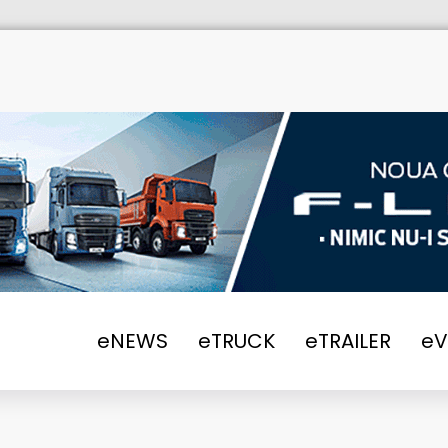
eNEWS
eTRUCK
eTRAILER
e
ânească cu cea mai mare flotă de camioane 