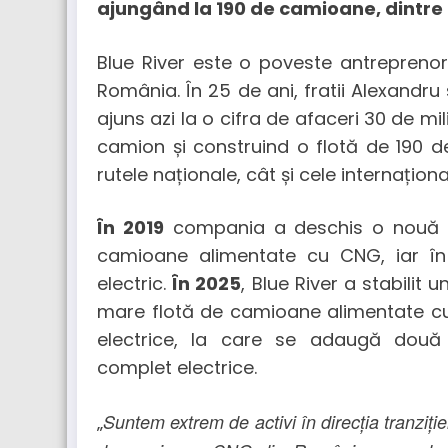
ajungând la 190 de camioane, dintre 
Blue River este o poveste antreprenor
România. În 25 de ani, fratii Alexandr
ajuns azi la o cifra de afaceri 30 de m
camion și construind o flotă de 190 d
rutele naționale, cât și cele internaționa
În 2019
compania a deschis o nouă di
camioane alimentate cu CNG, iar î
electric.
În 2025
, Blue River a stabili
mare flotă de camioane alimentate cu c
electrice, la care se adaugă două
complet electrice.
Suntem extrem de activi în direcția tranziție
„