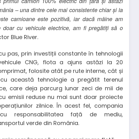
imul camion 100% electric din țară și astăzi
ânia – una dintre cele mai consistente chiar și la
este camioane este pozitivă, iar dacă mâine am
 doar cu vehicule electrice, am fi pregătiți să o
tor Blue River.
u pas, prin investiții constante în tehnologii
vehicule CNG, flota a ajuns astăzi la 20
rimat, folosite atât pe rute interne, cât și
 cu această tehnologie a pregătit terenul
ce, care deja parcurg lunar zeci de mii de
 cu emisii reduse nu mai sunt doar proiecte
operațiunilor zilnice. În acest fel, compania
u responsabilitatea față de mediu,
ransportul verde din România.