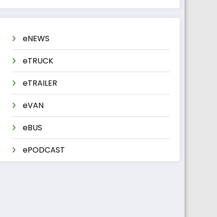
eNEWS
eTRUCK
eTRAILER
eVAN
eBUS
ePODCAST