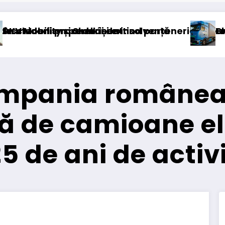
lvență
nd parteneriatul european
Blue River: 26.123 km cu un camio
compania românea
ă de camioane el
5 de ani de activ