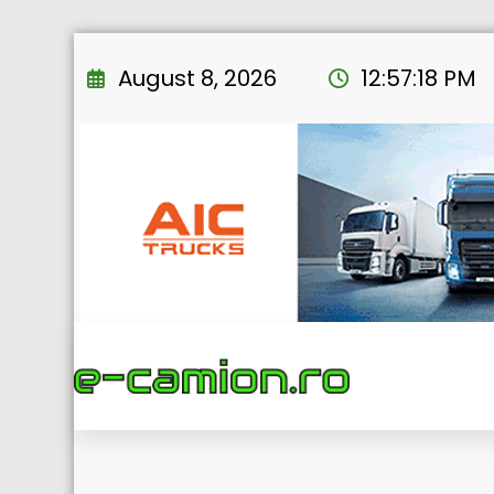
Skip
to
August 8, 2026
12:57:19 PM
content
Blue River, compania rom