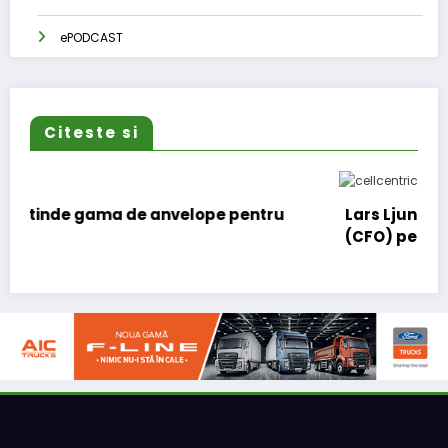
ePODCAST
Citeste si
ru
Lars Ljungström a fost numit director general
(CFO) pentru cellcentric