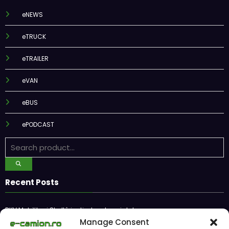
eNEWS
eTRUCK
eTRAILER
eVAN
eBUS
ePODCAST
Recent Posts
DKV Mobility și Shell își extind parteneriatul european
Blue River: 26.123 km cu un camion 100% electric în transport
Manage Consent