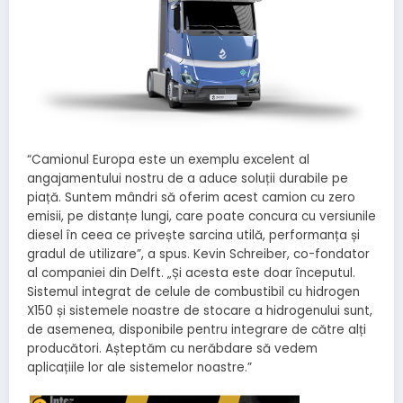
“Camionul Europa este un exemplu excelent al
angajamentului nostru de a aduce soluții durabile pe
piață. Suntem mândri să oferim acest camion cu zero
emisii, pe distanțe lungi, care poate concura cu versiunile
diesel în ceea ce privește sarcina utilă, performanța și
gradul de utilizare”, a spus. Kevin Schreiber, co-fondator
al companiei din Delft. „Și acesta este doar începutul.
Sistemul integrat de celule de combustibil cu hidrogen
X150 și sistemele noastre de stocare a hidrogenului sunt,
de asemenea, disponibile pentru integrare de către alți
producători. Așteptăm cu nerăbdare să vedem
aplicațiile lor ale sistemelor noastre.”