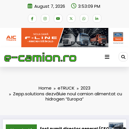
Skip
August 7, 2026
3:53:09 PM
to
content
Home
eTRUCK
2023
Zepp.solutions dezvăluie noul camion alimentat cu
hidrogen “Europa”
t numit director general (CFO) pentru cellcentric
IVECO Strator se întoar