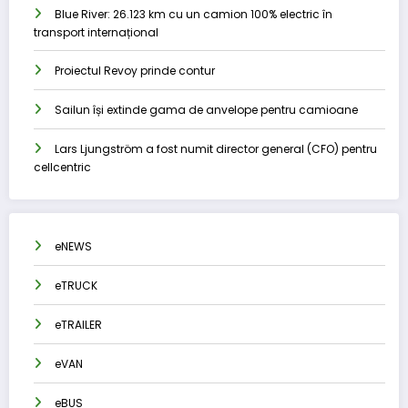
Blue River: 26.123 km cu un camion 100% electric în
transport internațional
Proiectul Revoy prinde contur
Sailun își extinde gama de anvelope pentru camioane
Lars Ljungström a fost numit director general (CFO) pentru
cellcentric
eNEWS
eTRUCK
eTRAILER
eVAN
eBUS