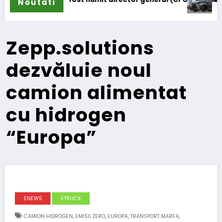
Noutati
Zepp.solutions
dezvăluie noul
camion alimentat
cu hidrogen
“Europa”
ENEWS
ETRUCK
,
,
,
,
CAMION HIDROGEN
EMISII ZERO
EUROPA
TRANSPORT MARFA