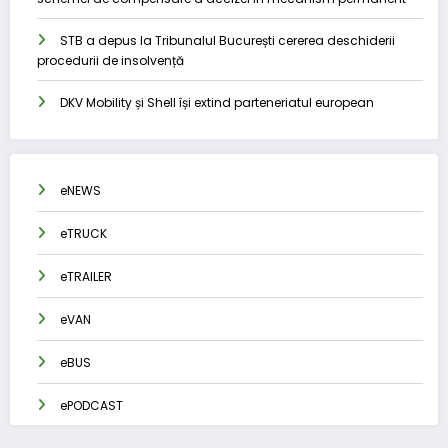
STB a depus la Tribunalul București cererea deschiderii
procedurii de insolvență
DKV Mobility și Shell își extind parteneriatul european
eNEWS
eTRUCK
eTRAILER
eVAN
eBUS
ePODCAST