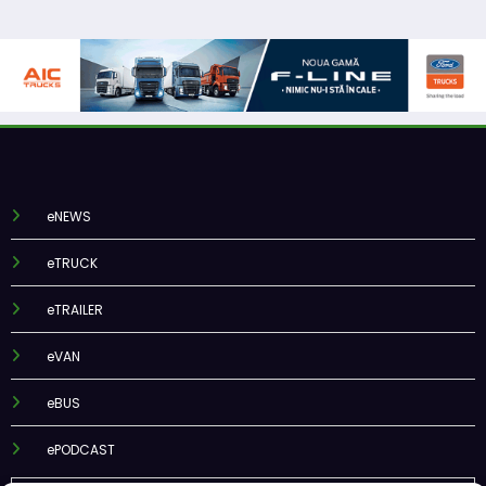
eNEWS
eTRUCK
eTRAILER
eVAN
eBUS
ePODCAST