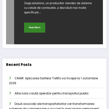
Zepp.solutions, un producător olandez de sisteme
cu celule de combustie, a dezvăluit mai multe
specificații…
Read More
Recent Posts
CNAIR: Aplicarea tarifelor TollRo va începe la 1 octombrie
2026
Alba Iulia caută operator pentru transportul public
Două asociații ale transportatorilor cer transformarea
schemei de compensare a accizei în mecanism permanent