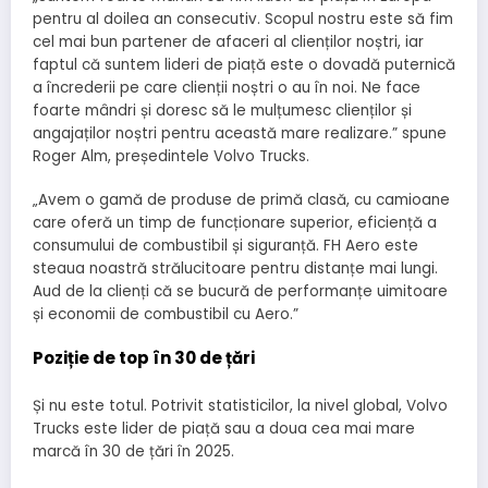
pentru al doilea an consecutiv. Scopul nostru este să fim
cel mai bun partener de afaceri al clienților noștri, iar
faptul că suntem lideri de piață este o dovadă puternică
a încrederii pe care clienții noștri o au în noi. Ne face
foarte mândri și doresc să le mulțumesc clienților și
angajaților noștri pentru această mare realizare.” spune
Roger Alm, președintele Volvo Trucks.
„Avem o gamă de produse de primă clasă, cu camioane
care oferă un timp de funcționare superior, eficiență a
consumului de combustibil și siguranță. FH Aero este
steaua noastră strălucitoare pentru distanțe mai lungi.
Aud de la clienți că se bucură de performanțe uimitoare
și economii de combustibil cu Aero.”
Poziție de top în 30 de țări
Și nu este totul. Potrivit statisticilor, la nivel global, Volvo
Trucks este lider de piață sau a doua cea mai mare
marcă în 30 de țări în 2025.