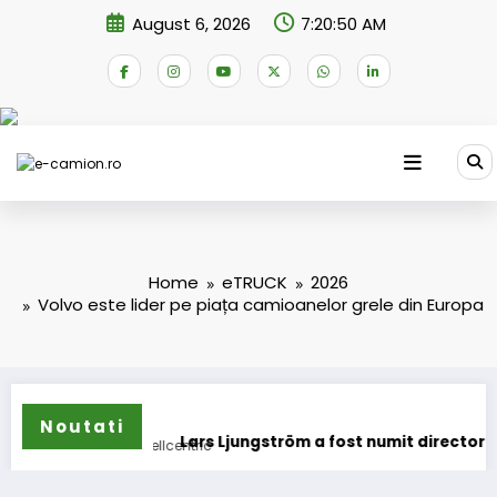
Skip
August 6, 2026
7:20:51 AM
to
content
Home
eTRUCK
2026
Volvo este lider pe piața camioanelor grele din Europa
Noutati
oane
Lars Ljungström a fost numit director general (CFO) p