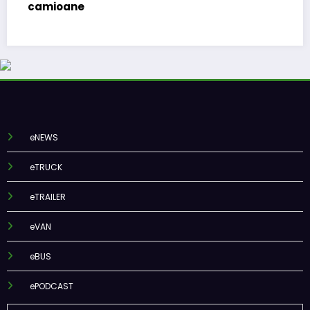
camioane
(
eNEWS
eTRUCK
eTRAILER
eVAN
eBUS
ePODCAST