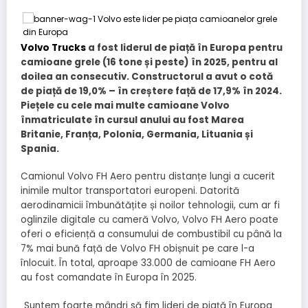
Volvo Trucks
a fost liderul de piață în Europa pentru
camioane grele (16 tone și peste) în 2025, pentru al
doilea an consecutiv. Constructorul a avut o cotă
de piață de 19,0% – în creștere față de 17,9% în 2024.
Piețele cu cele mai multe camioane Volvo
înmatriculate în cursul anului au fost Marea
Britanie, Franța, Polonia, Germania, Lituania și
Spania.
Camionul Volvo FH Aero pentru distanțe lungi a cucerit
inimile multor transportatori europeni. Datorită
aerodinamicii îmbunătățite și noilor tehnologii, cum ar fi
oglinzile digitale cu cameră Volvo, Volvo FH Aero poate
oferi o eficiență a consumului de combustibil cu până la
7% mai bună față de Volvo FH obișnuit pe care l-a
înlocuit. În total, aproape 33.000 de camioane FH Aero
au fost comandate în Europa în 2025.
„Suntem foarte mândri să fim lideri de piață în Europa