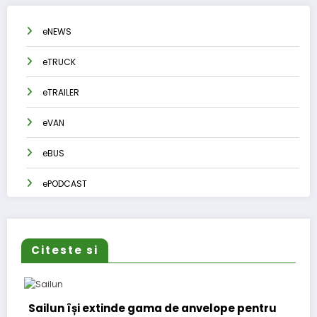
eNEWS
eTRUCK
eTRAILER
eVAN
eBUS
ePODCAST
Citeste si
Sailun își extinde gama de anvelope pentru
L