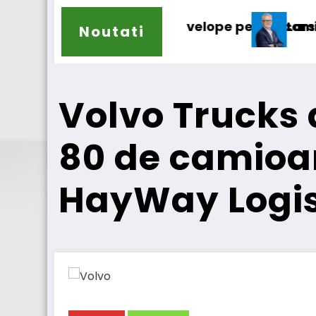
elope pentru camioane
Lars Ljungström a fost numit direc
Noutati
Volvo Trucks
80 de camioan
HayWay Logis