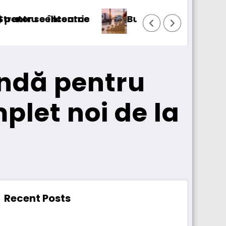
saTransport/123cargo introduce o nouă funcțio
Daimle
andă pentru
let noi de la
Recent Posts