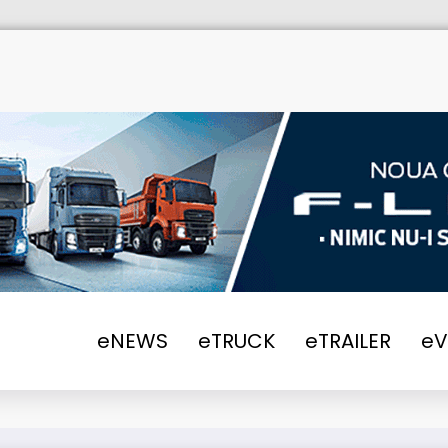
eNEWS
eTRUCK
eTRAILER
e
 o comandă pentru 80 de camioane Volvo VNL