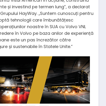
intă Visul American în acțiune, construind
te și investind pe termen lung”, a declarat
l Grupului HayWay. „Suntem cunoscuți pentru
doptă tehnologii care îmbunătățesc
operațiunilor noastre în SUA cu Volvo VNL
redere în Volvo pe baza anilor de experiență
oane este un pas încrezător către
re și sustenabile în Statele Unite.”