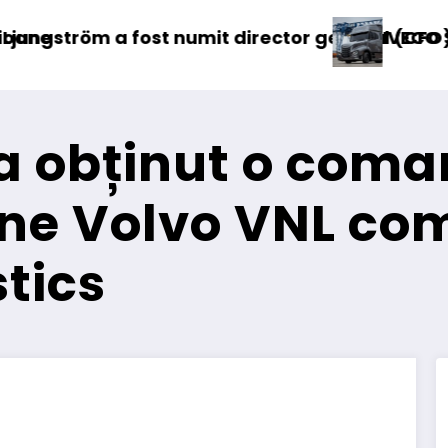
tor general (CFO) pentru cellcentric
IVECO Strator se întoarce
Bur
 a obținut o com
e Volvo VNL comp
tics