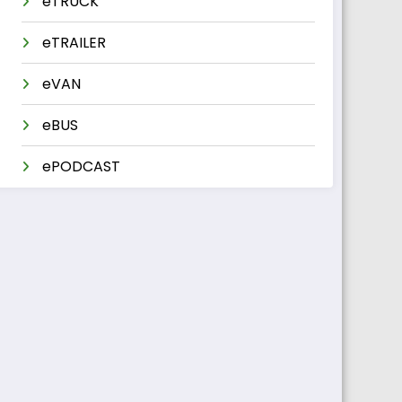
eTRUCK
eTRAILER
eVAN
eBUS
ePODCAST