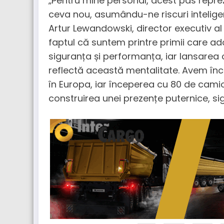
„Pentru mine personal, acest pas reprez
ceva nou, asumându-ne riscuri inteligen
Artur Lewandowski, director executiv a
faptul că suntem printre primii care a
siguranța și performanța, iar lansarea 
reflectă această mentalitate. Avem înc
în Europa, iar începerea cu 80 de cami
construirea unei prezențe puternice, sigu