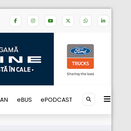
Home
eTRUCK
2026
VAN
eBUS
ePODCAST
 complet noi de la HayWay Logistics