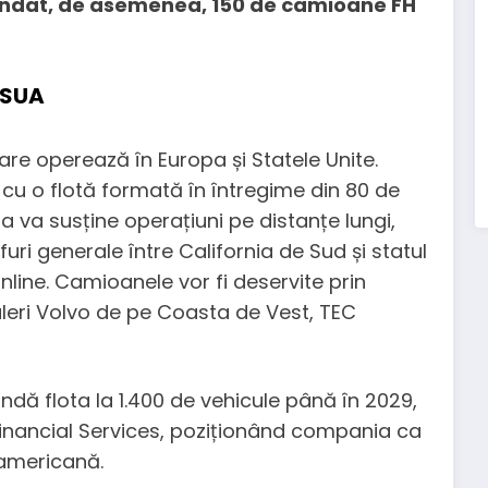
andat, de asemenea, 150 de camioane FH
 SUA
e operează în Europa și Statele Unite.
u o flotă formată în întregime din 80 de
 va susține operațiuni pe distanțe lungi,
ri generale între California de Sud și statul
nline. Camioanele vor fi deservite prin
leri Volvo de pe Coasta de Vest, TEC
ndă flota la 1.400 de vehicule până în 2029,
Financial Services, poziționând compania ca
 americană.