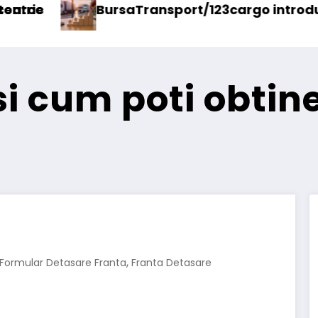
cargo introduce o nouă funcționalitate
Daimler Truck rechea
si cum poti obtin
,
Formular Detasare Franta
Franta Detasare