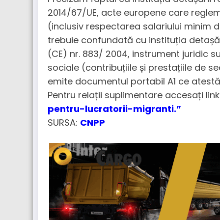
2014/67/UE, acte europene care regleme
(inclusiv respectarea salariului minim 
trebuie confundată cu instituția detașă
(CE) nr. 883/ 2004, instrument juridic s
sociale (contribuțiile și prestațiile de s
emite documentul portabil A1 ce atestă l
Pentru relații suplimentare accesați link
pentru-lucratorii-migranti
.”
SURSA:
CNPP