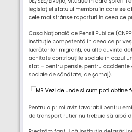
UE/SEE/Elveția, situație în care șoferii 
legislației statului membru în care se 
cele mai strânse raporturi în ceea ce pr
Casa Națională de Pensii Publice (CNPP)
instituție competentă în ceea ce priveșt
lucrătorilor migranți, cu alte cuvinte d
achitate contribuțiile sociale în cazul u
stat – pentru pensie, pentru accidente 
sociale de sănătate, de şomaj).
Pentru a primi aviz favorabil pentru em
de transport rutier nu trebuie să aibă da
Precizăm faptul că instituția detașării r