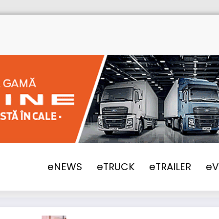
Home
eNEWS
2017
Vezi de
eNEWS
eTRUCK
eTRAILER
e