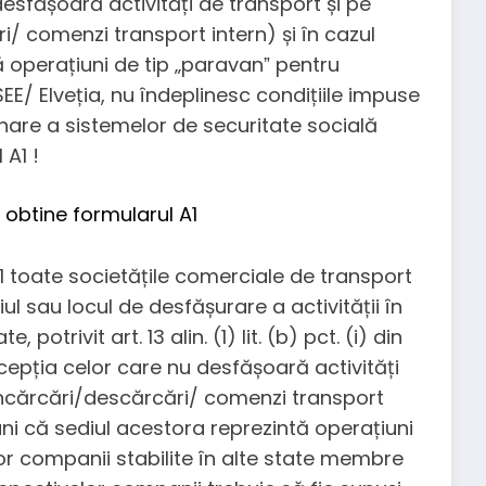
desfășoară activități de transport și pe
i/ comenzi transport intern) și în cazul
 operațiuni de tip „paravanˮ pentru
E/ Elveția, nu îndeplinesc condițiile impuse
re a sistemelor de securitate socială
A1 !
1 toate societățile comerciale de transport
iul sau locul de desfășurare a activității în
potrivit art. 13 alin. (1) lit. (b) pct. (i) din
epția celor care nu desfășoară activități
(încărcări/descărcări/ comenzi transport
iuni că sediul acestora reprezintă operațiuni
nor companii stabilite în alte state membre