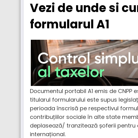
Vezi de unde si c
formularul A1
Documentul portabil A1 emis de CNPP es
titularul formularului este supus legisl
perioada înscrisă pe respectivul formula
contribuțiilor sociale în alte state memb
deplasează/ tranzitează șoferii pentru 
internațional.