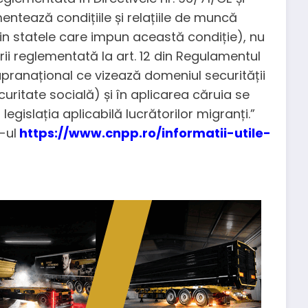
ntează condițiile și relațiile de muncă
din statele care impun această condiție), nu
rii reglementată la art. 12 din Regulamentul
upranațional ce vizează domeniul securității
ecuritate socială) și în aplicarea căruia se
egislația aplicabilă lucrătorilor migranți.”
-ul
https://www.cnpp.ro/informatii-utile-