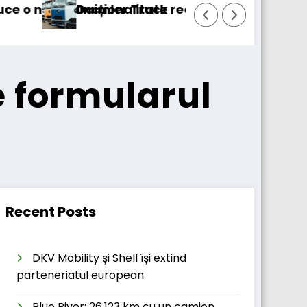
mă în service peste 131.000 de camioane
DKV Mobility achiziționea
e formularul
Recent Posts
DKV Mobility și Shell își extind
parteneriatul european
Blue River: 26.123 km cu un camion