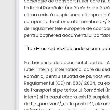
Societățile de transport rutier care nu 
teritoriul României (încărcări/descărcăr
cărora există suspiciunea că reprezintă
companii alte altor state membre UE/ SE
de regulamentele europene de coordona
pentru obținerea documentului portabil 
Pot beneficia de documentul portabil A
rutier intern și internațional care au sed
România, pentru situația de pluriactivitate, 
Regulamentul (CE) nr. 883/ 2004, cu exc
de transport și pe teritoriul României 
intern) și în cazul cărora există suspic
de tip „paravanˮ/„cutie poștalăˮ, ale u