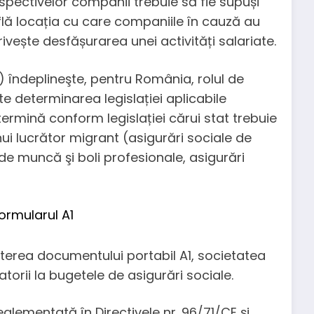
respectivelor companii trebuie să fie supuși
află locația cu care companiile în cauză au
ivește desfășurarea unei activități salariate.
 îndeplineşte, pentru România, rolul de
e determinarea legislației aplicabile
etermină conform legislației cărui stat trebuie
nui lucrător migrant (asigurări sociale de
de muncă şi boli profesionale, asigurări
iterea documentului portabil A1, societatea
torii la bugetele de asigurări sociale.
eglementată în Directivele nr. 96/71/CE și