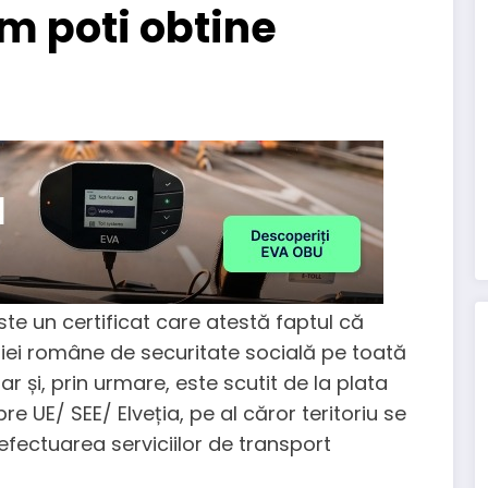
um poti obtine
te un certificat care atestă faptul că
ației române de securitate socială pe toată
r și, prin urmare, este scutit de la plata
re UE/ SEE/ Elveția, pe al căror teritoriu se
efectuarea serviciilor de transport