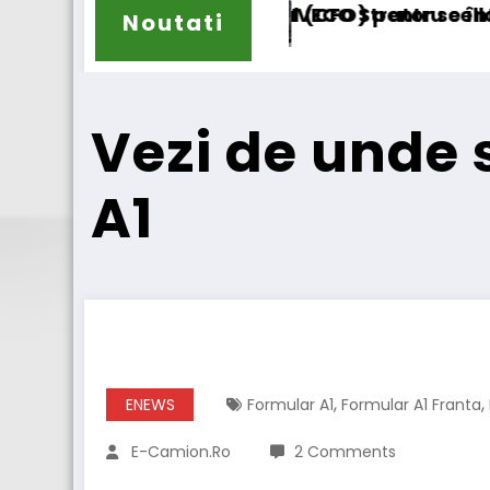
) pentru cellcentric
 Strator se întoarce
BursaTransport/123
Noutati
Vezi de unde 
A1
,
,
ENEWS
Formular A1
Formular A1 Franta
E-Camion.ro
2 Comments