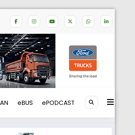
 unde si cum poti obtine formularul A1
VAN
eBUS
ePODCAST