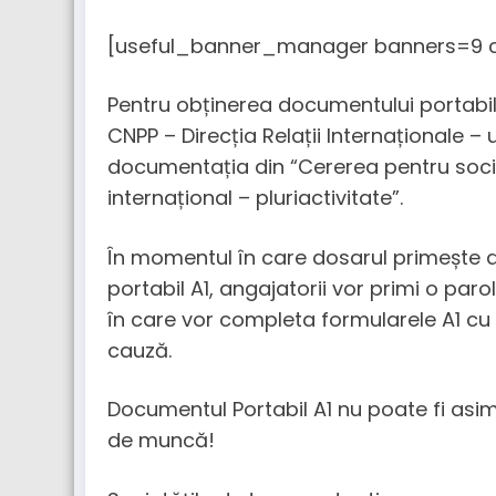
[useful_banner_manager banners=9 c
Pentru obținerea documentului portabil A
CNPP – Direcția Relații Internaționale –
documentația din “Cererea pentru societ
internațional – pluriactivitate”.
În momentul în care dosarul primește 
portabil A1, angajatorii vor primi o par
în care vor completa formularele A1 cu da
cauză.
Documentul Portabil A1 nu poate fi asim
de muncă!