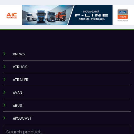
eNEWS
eTRUCK
eTRAILER
eVAN
eBUS
ePODCAST