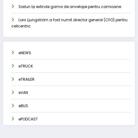
Sailun își extinde gama de anvelope pentru camioane
Lars Ljungström a fost numit director general (CFO) pentru
cellcentric
eNEWS
eTRUCK
eTRAILER
eVAN
eBUS
ePODCAST