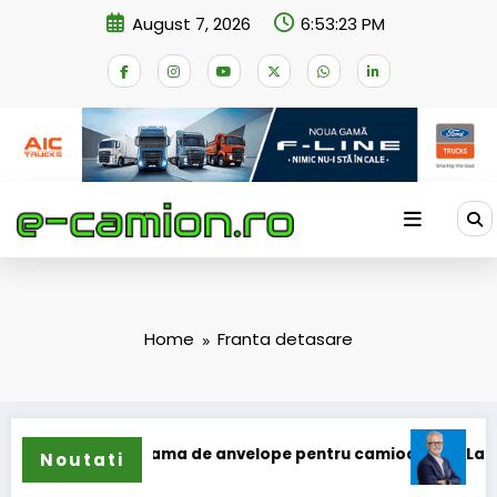
Skip
August 7, 2026
6:53:23 PM
to
content
Home
Franta detasare
 își extinde gama de anvelope pentru camioane
Lars Ljung
Noutati