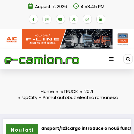
Skip
August 7, 2026
4:58:46 PM
to
content
Home
eTRUCK
2021
UpCity – Primul autobuz electric românesc
nsport/123cargo introduce o nouă funcționalitate
Daimler Truc
Noutati