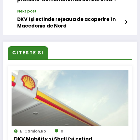
neloiala a companiilor straine
Next post
DKV își extinde rețeaua de acoperire în
Macedonia de Nord
CITESTE SI
E-Camion.ro
0
DKV Mobility și Shell își extind