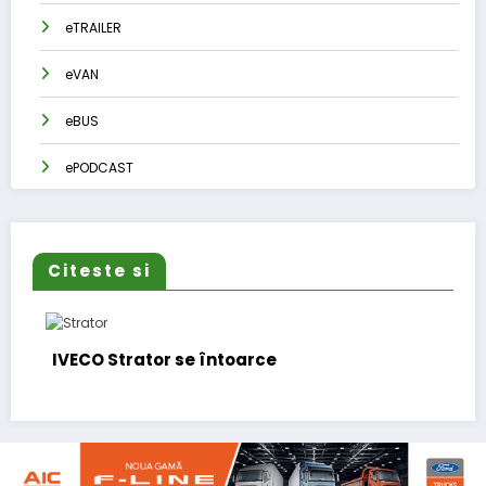
eTRAILER
eVAN
eBUS
ePODCAST
Citeste si
IVECO Strator se întoarce
Bu
fu