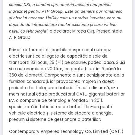
secolul XXI, a condus spre decizia acestui nou proiect
îndrăzneț pentru ATP Group. Este un demers pur românesc
și absolut necesar. UpCity
este un produs inovator, care nu
depinde de infrastructura rutelor existente și care va ține
pasul cu tehnologia
”
, a declarat Mircea Cirț, Președintele
ATP Group.
Primele informații disponibile despre noul autobuz
electric sunt cele legate de capacitățile sale de
transport: 83 locuri, 25 (+1) pe scaune, podea joasă, 3 uși
și o autonomie de 200 km, ce poate fi extinsă până la
360 de kilometri. Componentele sunt achiziționate de la
furnizori consacrați, iar provocarea majoră în acest
proiect a fost alegerea bateriei. În cele din urmă, s-a
mers natural către producătorul CATL, gigantul bateriilor
EV, o companie de tehnologie fondată în 2011,
specializată în fabricarea de baterii litiu-ion pentru
vehicule electrice și sisteme de stocare a energiei,
precum și sisteme de gestionare a bateriilor.
Contemporary Amperex Technology Co. Limited (CATL)