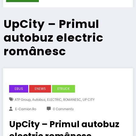
UpCity – Primul
autobuz electric
românesc
EBUS
ENEWS
ETRUCK
,
,
,
,
ATP Group
Autobuz
ELECTRIC
ROMANESC
UP CITY
E-Camion.ro
0 Comments
UpCity – Primul autobuz
electric românesc