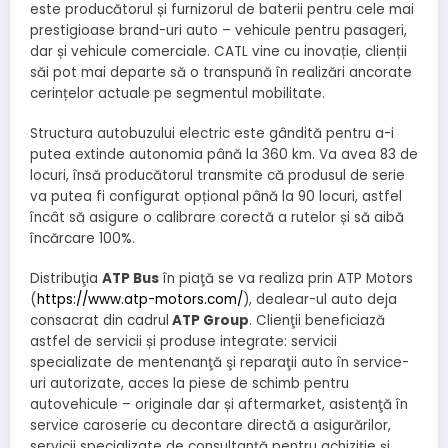
este producătorul și furnizorul de baterii pentru cele mai
prestigioase brand-uri auto – vehicule pentru pasageri,
dar și vehicule comerciale. CATL vine cu inovație, clienții
săi pot mai departe să o transpună în realizări ancorate
cerințelor actuale pe segmentul mobilitate.
Structura autobuzului electric este gândită pentru a-i
putea extinde autonomia până la 360 km. Va avea 83 de
locuri, însă producătorul transmite că produsul de serie
va putea fi configurat opțional până la 90 locuri, astfel
încât să asigure o calibrare corectă a rutelor și să aibă
încărcare 100%.
Distribuţia
ATP Bus
în piaţă se va realiza prin ATP Motors
(
https://www.atp-motors.com/
), dealear-ul auto deja
consacrat din cadrul
ATP Group
. Clienţii beneficiază
astfel de servicii și produse integrate: servicii
specializate de mentenanţă şi reparaţii auto în service-
uri autorizate, acces la piese de schimb pentru
autovehicule – originale dar și aftermarket, asistenţă în
service caroserie cu decontare directă a asigurărilor,
servicii specializate de consultanţă pentru achiziție și