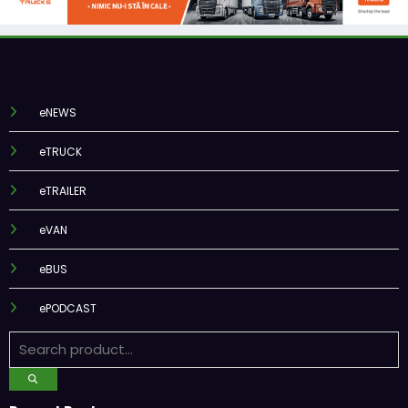
eNEWS
eTRUCK
eTRAILER
eVAN
eBUS
ePODCAST