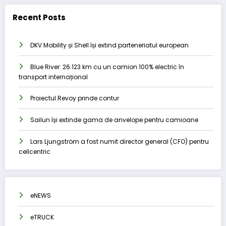
Recent Posts
DKV Mobility și Shell își extind parteneriatul european
Blue River: 26.123 km cu un camion 100% electric în
transport internațional
Proiectul Revoy prinde contur
Sailun își extinde gama de anvelope pentru camioane
Lars Ljungström a fost numit director general (CFO) pentru
cellcentric
eNEWS
eTRUCK