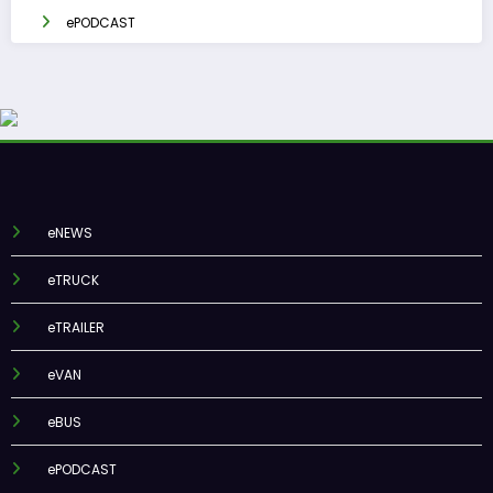
ePODCAST
eNEWS
eTRUCK
eTRAILER
eVAN
eBUS
ePODCAST