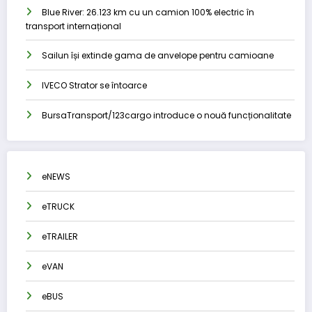
Blue River: 26.123 km cu un camion 100% electric în
transport internațional
Sailun își extinde gama de anvelope pentru camioane
IVECO Strator se întoarce
BursaTransport/123cargo introduce o nouă funcționalitate
eNEWS
eTRUCK
eTRAILER
eVAN
eBUS