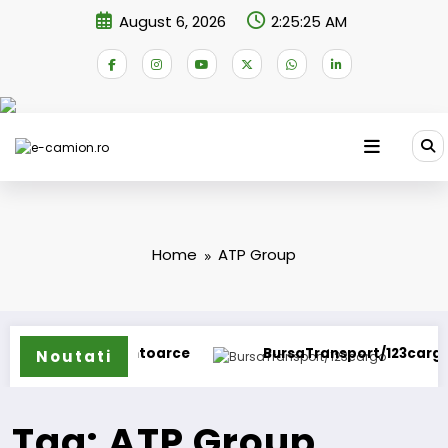
Skip
August 6, 2026
2:25:26 AM
to
content
Home
ATP Group
rator se întoarce
BursaTransport/123cargo introduc
Noutati
Tag: ATP Group