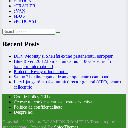
eTRUCK
eTRAILER
eVAN
eBUS
ePODCAST
Recent Posts
DKV Mobility și Shell își extind parteneriatul european
Blue River: 26.123 km cu un camion 100% electric în
transport internațional
Proiectul Revoy prinde contur
Sailun își extinde gama de anvelope pentru camioane
Lars Ljungström a fost numit director general (CFO) pentru
cellcentric
Cookie Policy (EU)
Ce este un cookie si cum se poate dezactiva
Politica de confidentialitate
Despre noi
Copyright © 2024 by E-CAMION.RO MEDIA Toate drepturile
sunt rezervate | Powered By
SpiceThemes