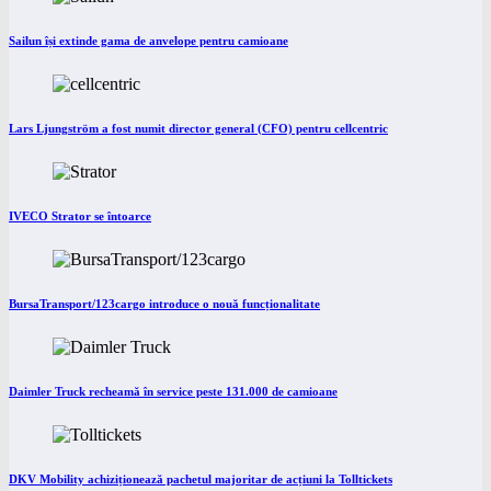
Sailun își extinde gama de anvelope pentru camioane
Lars Ljungström a fost numit director general (CFO) pentru cellcentric
IVECO Strator se întoarce
BursaTransport/123cargo introduce o nouă funcționalitate
Daimler Truck recheamă în service peste 131.000 de camioane
DKV Mobility achiziționează pachetul majoritar de acțiuni la Tolltickets