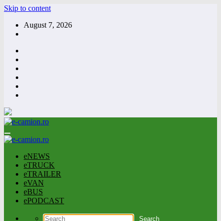
Skip to content
August 7, 2026
eNEWS
eTRUCK
eTRAILER
eVAN
eBUS
ePODCAST