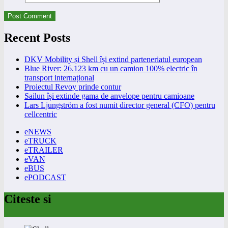
Recent Posts
DKV Mobility și Shell își extind parteneriatul european
Blue River: 26.123 km cu un camion 100% electric în
transport internațional
Proiectul Revoy prinde contur
Sailun își extinde gama de anvelope pentru camioane
Lars Ljungström a fost numit director general (CFO) pentru
cellcentric
eNEWS
eTRUCK
eTRAILER
eVAN
eBUS
ePODCAST
Citeste si