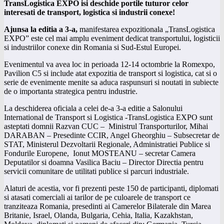
TransLogistica EXPO isi deschide portile tuturor celor
interesati de transport, logistica si industrii conexe!
Ajunsa la editia a 3-a,
manifestarea expozitionala „TransLogistica
EXPO” este cel mai amplu eveniment dedicat transportului, logisticii
si industriilor conexe din Romania si Sud-Estul Europei.
Evenimentul va avea loc in perioada 12-14 octombrie la Romexpo,
Pavilion C5 si include atat expozitia de transport si logistica, cat si o
serie de evenimente menite sa aduca raspunsuri si noutati in subiecte
de o importanta strategica pentru industrie.
La deschiderea oficiala a celei de-a 3-a editie a Salonului
International de Transport si Logistica -TransLogistica EXPO sunt
asteptati domnii Razvan CUC – Ministrul Transporturilor, Mihai
DARABAN – Presedinte CCIR, Angel Gheorghiu – Subsecretar de
STAT, Ministerul Dezvoltarii Regionale, Administratiei Publice si
Fondurile Europene, Ionut MOSTEANU – secretar Camera
Deputatilor si doamna Vasilica Baciu – Director Directia pentru
servicii comunitare de utilitati publice si parcuri industriale.
Alaturi de acestia, vor fi prezenti peste 150 de participanti, diplomati
si atasati comerciali ai tarilor de pe culoarele de transport ce
tranziteaza Romania, presedinti ai Camerelor Bilaterale din Marea
Britanie, Israel, Olanda, Bulgaria, Cehia, Italia, Kazakhstan,