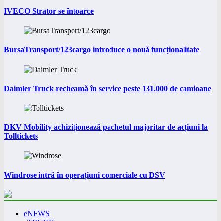
IVECO Strator se întoarce
BursaTransport/123cargo introduce o nouă funcționalitate
Daimler Truck recheamă în service peste 131.000 de camioane
DKV Mobility achiziționează pachetul majoritar de acțiuni la
Tolltickets
Windrose intră în operațiuni comerciale cu DSV
eNEWS