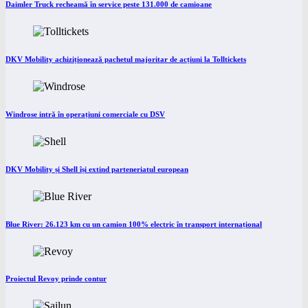
Daimler Truck recheamă în service peste 131.000 de camioane
DKV Mobility achiziționează pachetul majoritar de acțiuni la Tolltickets
Windrose intră în operațiuni comerciale cu DSV
DKV Mobility și Shell își extind parteneriatul european
Blue River: 26.123 km cu un camion 100% electric în transport internațional
Proiectul Revoy prinde contur