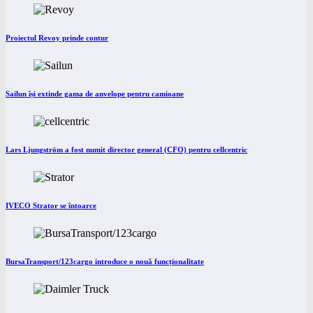
Proiectul Revoy prinde contur
Sailun își extinde gama de anvelope pentru camioane
Lars Ljungström a fost numit director general (CFO) pentru cellcentric
IVECO Strator se întoarce
BursaTransport/123cargo introduce o nouă funcționalitate