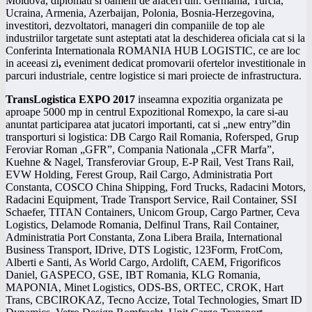
Moldova, diplomati si oameni de afaceri din: Germania, Turcia,
Ucraina, Armenia, Azerbaijan, Polonia, Bosnia-Herzegovina,
investitori, dezvoltatori, manageri din companiile de top ale
industriilor targetate sunt asteptati atat la deschiderea oficiala cat si la
Conferinta Internationala ROMANIA HUB LOGISTIC, ce are loc
in aceeasi zi
,
eveniment dedicat promovarii ofertelor investitionale in
parcuri industriale, centre logistice si mari proiecte de infrastructura.
TransLogistica EXPO 2017
inseamna expozitia organizata pe
aproape 5000 mp in centrul Expozitional Romexpo, la care si-au
anuntat participarea atat jucatori importanti, cat si „new entry”din
transporturi si logistica: DB Cargo Rail Romania, Rofersped, Grup
Feroviar Roman „GFR”, Compania Nationala „CFR Marfa”,
Kuehne & Nagel, Transferoviar Group, E-P Rail, Vest Trans Rail,
EVW Holding, Ferest Group, Rail Cargo, Administratia Port
Constanta, COSCO China Shipping, Ford Trucks, Radacini Motors,
Radacini Equipment, Trade Transport Service, Rail Container, SSI
Schaefer, TITAN Containers, Unicom Group, Cargo Partner, Ceva
Logistics, Delamode Romania, Delfinul Trans, Rail Container,
Administratia Port Constanta, Zona Libera Braila, International
Business Transport, IDrive, DTS Logistic, 123Form, FrotCom,
Alberti e Santi, As World Cargo, Ardolift, CAEM, Frigorificos
Daniel, GASPECO, GSE, IBT Romania, KLG Romania,
MAPONIA, Minet Logistics, ODS-BS, ORTEC, CROK, Hart
Trans, CBCIROKAZ, Tecno Accize, Total Technologies, Smart ID