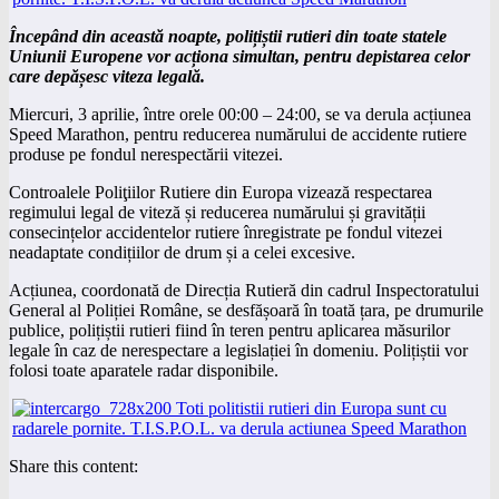
Începând din această noapte, polițiștii rutieri din toate statele
Uniunii Europene vor acționa simultan, pentru depistarea celor
care depășesc viteza legală.
Miercuri, 3 aprilie, între orele 00:00 – 24:00, se va derula acțiunea
Speed Marathon, pentru reducerea numărului de accidente rutiere
produse pe fondul nerespectării vitezei.
Controalele Poliţiilor Rutiere din Europa vizează respectarea
regimului legal de viteză și reducerea numărului și gravității
consecințelor accidentelor rutiere înregistrate pe fondul vitezei
neadaptate condițiilor de drum și a celei excesive.
Acțiunea, coordonată de Direcția Rutieră din cadrul Inspectoratului
General al Poliției Române, se desfășoară în toată țara, pe drumurile
publice, polițiștii rutieri fiind în teren pentru aplicarea măsurilor
legale în caz de nerespectare a legislației în domeniu. Polițiștii vor
folosi toate aparatele radar disponibile.
Share this content: