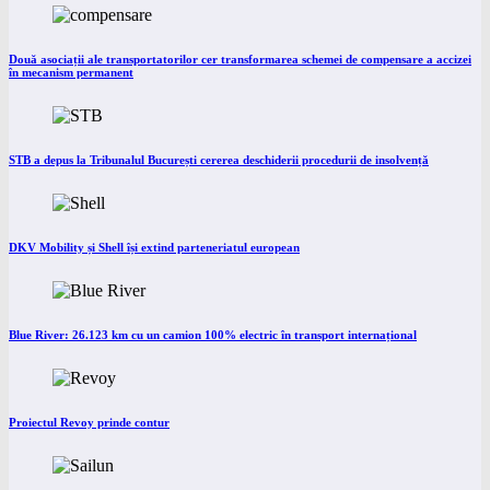
Două asociații ale transportatorilor cer transformarea schemei de compensare a accizei
în mecanism permanent
STB a depus la Tribunalul București cererea deschiderii procedurii de insolvență
DKV Mobility și Shell își extind parteneriatul european
Blue River: 26.123 km cu un camion 100% electric în transport internațional
Proiectul Revoy prinde contur