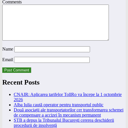
Comments
Name
Email
Recent Posts
CNAIR: Aplicarea tarifelor TollRo va începe la 1 octombrie
2026
Alba Iulia caută operator pentru transportul public
Două asociații ale transportatorilor cer transformarea schemei
de compensare a accizei în mecanism permanent
STB a depus la Tribunalul București cererea deschiderii
procedurii de insolvență