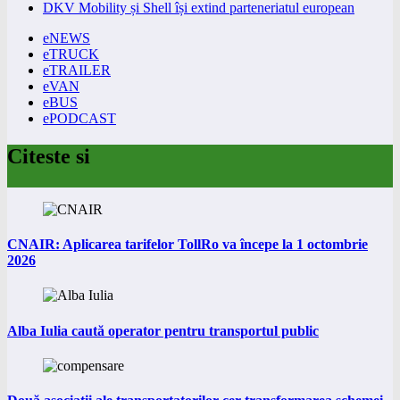
DKV Mobility și Shell își extind parteneriatul european
eNEWS
eTRUCK
eTRAILER
eVAN
eBUS
ePODCAST
Citeste si
CNAIR: Aplicarea tarifelor TollRo va începe la 1 octombrie
2026
Alba Iulia caută operator pentru transportul public