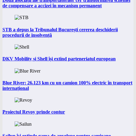
Două asociații ale transportatorilor cer transformarea schemei
de compensare a accizei în mecanism permanent
STB a depus la Tribunalul București cererea deschiderii
procedurii de insolvență
DKV Mobility și Shell își extind parteneriatul european
Blue River: 26.123 km cu un camion 100% electric în transport
internațional
Proiectul Revoy prinde contur
Sailun își extinde gama de anvelope pentru camioane