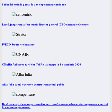
Sailun își extinde gama de anvelope pentru camioane
Lars Ljungström a fost numit director general (CFO) pentru cellcentric
IVECO Strator se întoarce
CNAIR: Aplicarea tarifelor TollRo va începe la 1 octombrie 2026
Alba Iulia caută operator pentru transportul public
Două asociații ale transportatorilor cer transformarea schemei de compensare a accizei
în mecanism permanent