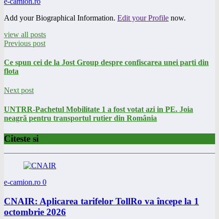
e-camion.ro
Add your Biographical Information.
Edit your Profile
now.
view all posts
Previous post
Ce spun cei de la Jost Group despre confiscarea unei parti din
flota
Next post
UNTRR-Pachetul Mobilitate 1 a fost votat azi in PE. Joia
neagră pentru transportul rutier din România
Citeste si
e-camion.ro
0
CNAIR: Aplicarea tarifelor TollRo va începe la 1
octombrie 2026