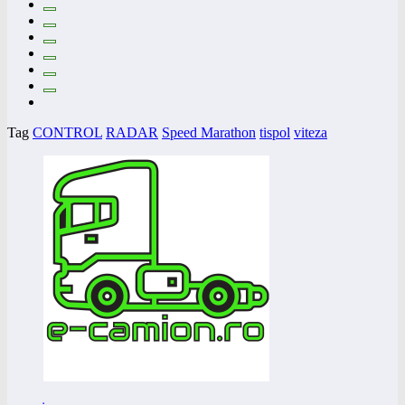
Tag
CONTROL
RADAR
Speed Marathon
tispol
viteza