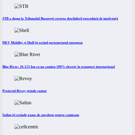
STB a depus la Tribunalul București cererea deschiderii procedurii de insolvență
DKV Mobility și Shell își extind parteneriatul european
Blue River: 26.123 km cu un camion 100% electric în transport internațional
Proiectul Revoy prinde contur
Sailun își extinde gama de anvelope pentru camioane