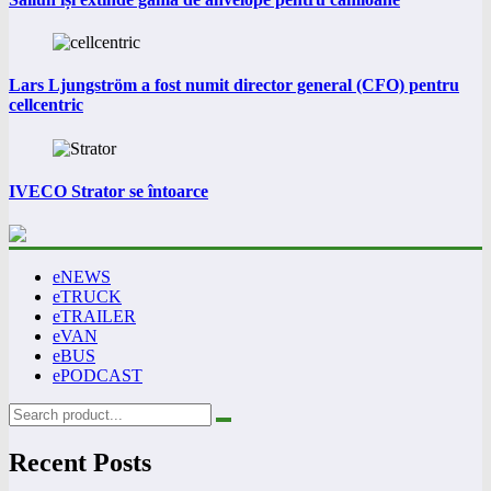
Lars Ljungström a fost numit director general (CFO) pentru
cellcentric
IVECO Strator se întoarce
eNEWS
eTRUCK
eTRAILER
eVAN
eBUS
ePODCAST
Recent Posts