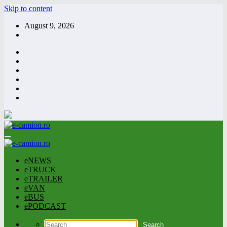
Skip to content
August 9, 2026
eNEWS
eTRUCK
eTRAILER
eVAN
eBUS
ePODCAST