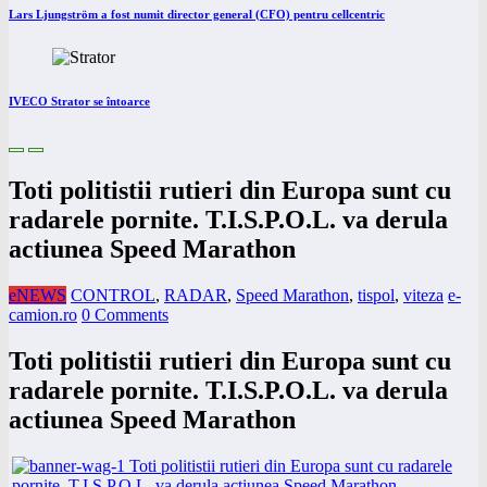
Lars Ljungström a fost numit director general (CFO) pentru cellcentric
IVECO Strator se întoarce
Toti politistii rutieri din Europa sunt cu
radarele pornite. T.I.S.P.O.L. va derula
actiunea Speed Marathon
eNEWS
CONTROL
,
RADAR
,
Speed Marathon
,
tispol
,
viteza
e-
camion.ro
0 Comments
Toti politistii rutieri din Europa sunt cu
radarele pornite. T.I.S.P.O.L. va derula
actiunea Speed Marathon