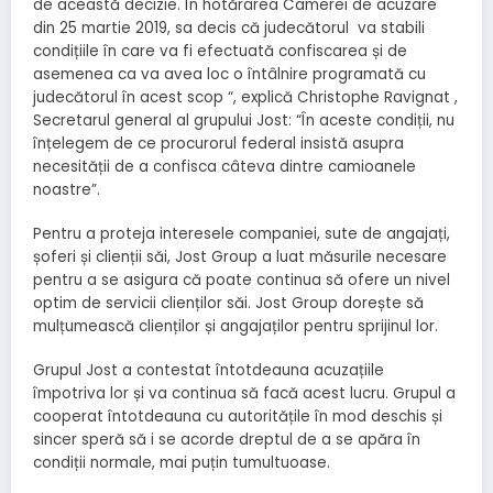
de această decizie. În hotărârea Camerei de acuzare
din 25 martie 2019, sa decis că judecătorul va stabili
condițiile în care va fi efectuată confiscarea și de
asemenea ca va avea loc o întâlnire programată cu
judecătorul în acest scop “, explică Christophe Ravignat ,
Secretarul general al grupului Jost: “În aceste condiții, nu
înțelegem de ce procurorul federal insistă asupra
necesității de a confisca câteva dintre camioanele
noastre”.
Pentru a proteja interesele companiei, sute de angajați,
șoferi și clienții săi, Jost Group a luat măsurile necesare
pentru a se asigura că poate continua să ofere un nivel
optim de servicii clienților săi. Jost Group dorește să
mulțumească clienților și angajaților pentru sprijinul lor.
Grupul Jost a contestat întotdeauna acuzațiile
împotriva lor și va continua să facă acest lucru. Grupul a
cooperat întotdeauna cu autoritățile în mod deschis și
sincer speră să i se acorde dreptul de a se apăra în
condiții normale, mai puțin tumultuoase.