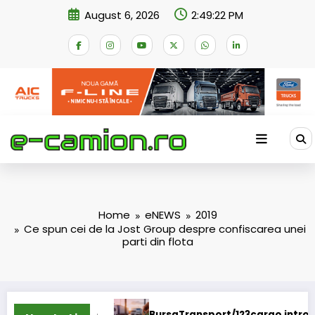
Skip
August 6, 2026
2:49:22 PM
to
content
Home
eNEWS
2019
Ce spun cei de la Jost Group despre confiscarea unei
parti din flota
BursaTransport/123cargo introduce o nouă funcțion