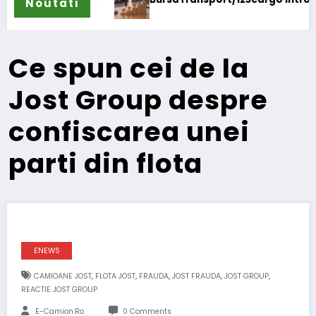
Noutati
Ce spun cei de la
Jost Group despre
confiscarea unei
parti din flota
ENEWS
,
,
,
,
,
CAMIOANE JOST
FLOTA JOST
FRAUDA
JOST FRAUDA
JOST GROUP
REACTIE JOST GROUP
E-Camion.ro
0 Comments