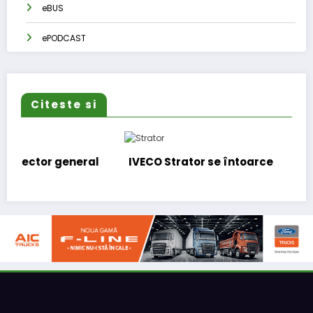
eBUS
ePODCAST
Citeste si
l
IVECO Strator se întoarce