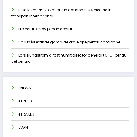
Blue River: 26.123 km cu un camion 100% electric în
transport internațional
Proiectul Revoy prinde contur
Sailun își extinde gama de anvelope pentru camioane
Lars Ljungström a fost numit director general (CFO) pentru
cellcentric
eNEWS
eTRUCK
eTRAILER
eVAN