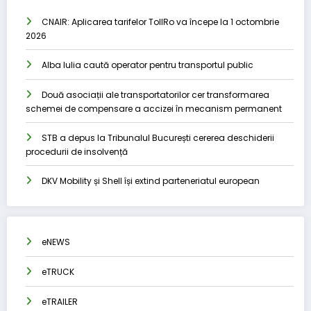
CNAIR: Aplicarea tarifelor TollRo va începe la 1 octombrie
2026
Alba Iulia caută operator pentru transportul public
Două asociații ale transportatorilor cer transformarea
schemei de compensare a accizei în mecanism permanent
STB a depus la Tribunalul București cererea deschiderii
procedurii de insolvență
DKV Mobility și Shell își extind parteneriatul european
eNEWS
eTRUCK
eTRAILER