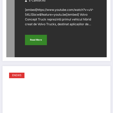
E-Camion.ro
[embed]https://www.youtube.com/watch?v=uV-
54LlSbcw&feature=youtu.be[/embed] Volvo
Concept Truck reprezintă primul vehicul hibrid
creat de Volvo Trucks, destinat aplicațiilor de…
Read More
ENEWS