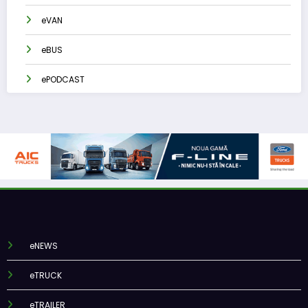
eVAN
eBUS
ePODCAST
eNEWS
eTRUCK
eTRAILER