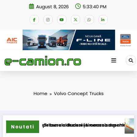
Skip
August 8, 2026
5:33:41 PM
to
content
Home
Volvo Concept Trucks
hemei de compensare a accizei în mecanism permanent
 a depus la Tribunalul București cererea deschiderii procedur
DKV Mo
Noutati