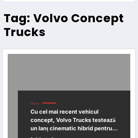
Tag: Volvo Concept
Trucks
ENEWS
Cu cel mai recent vehicul
concept, Volvo Trucks testează
un lanț cinematic hibrid pentru
transportul de cursă lungă