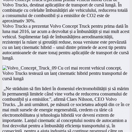
Volvo Trucks, destinat aplicațiilor de transport de cursă lungă. În
combinație cu celelalte îmbunătățiri ale vehiculului, reducerea totală
a consumului de combustibil și a emisiilor de CO2 este de
aproximativ 30%.
Volvo Trucks a prezentat Volvo Concept Truck pentru prima dată în
luna mai 2016, iar acum a dezvoltat și a îmbunătățit și mai mult acest
vehicul. Suplimentar față de îmbunătățirea aerodinamicității,
rezistenței la rulare și greutății reduse, noua versiune este prevăzută
cu un lanț cinematic hibrid – unul dintre primele de acest tip pentru
autocamioanele de mare tonaj pentru aplicațiile de transport de cursă
lungă.
„Ne străduim să fim lideri în domeniul electromobilității și să mărim
în permanență limitele când vine vorba de reducerea consumului de
combustibil și a emisiilor.”, afirmă Claes Nilsson, CEO Volvo
Trucks. „În anii următori, pe măsură ce societatea adoptă din ce în ce
mai mult sursele de energie regenerabilă, credem cu tărie că
electromobilitatea și tehnologia hibridă vor deveni extrem de
importante. Lanțul cinematic al conceptului nostru de autocamion a
fost dezvoltat pentru a îmbunătăți eficiența transportului și, în
consecință, pentru a ajuta industria să continue progresul către un