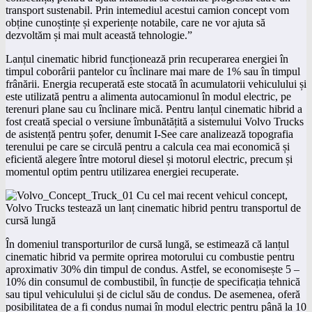
transport sustenabil. Prin intemediul acestui camion concept vom
obține cunoștințe și experiențe notabile, care ne vor ajuta să
dezvoltăm și mai mult această tehnologie.”
Lanțul cinematic hibrid funcționează prin recuperarea energiei în
timpul coborârii pantelor cu înclinare mai mare de 1% sau în timpul
frânării. Energia recuperată este stocată în acumulatorii vehiculului și
este utilizată pentru a alimenta autocamionul în modul electric, pe
terenuri plane sau cu înclinare mică. Pentru lanțul cinematic hibrid a
fost creată special o versiune îmbunătățită a sistemului Volvo Trucks
de asistență pentru șofer, denumit I-See care analizează topografia
terenului pe care se circulă pentru a calcula cea mai economică și
eficientă alegere între motorul diesel și motorul electric, precum și
momentul optim pentru utilizarea energiei recuperate.
În domeniul transporturilor de cursă lungă, se estimează că lanțul
cinematic hibrid va permite oprirea motorului cu combustie pentru
aproximativ 30% din timpul de condus. Astfel, se economisește 5 –
10% din consumul de combustibil, în funcție de specificația tehnică
sau tipul vehiculului și de ciclul său de condus. De asemenea, oferă
posibilitatea de a fi condus numai în modul electric pentru până la 10