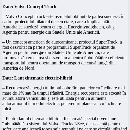
Date: Volvo Concept Truck
– Volvo Concept Truck este rezultatul obtinut de partea suedeză, în
cadrul proiectului bilateral de cercetare, care a implicat atât
Autoritatea suedeză pentru energie, Energimyndigheten, cât și
Agenția pentru energie din Statele Unite ale Americii.
– Un concept american de autocamioane, proiectul SuperTruck, a
fost dezvoltat ca parte a programului SuperTruck organizat de
Agenția pentru energie din Statele Unite ale Americii, care
promovează cercetarea și dezvoltarea pentru îmbunătățirea eficienței
transportului pentru operațiuni de transport de cursă lungă din
America de Nord.
Date: Lanț cinematic electric-hibrid
– Recuperează energia în timpul coborârii pantelor cu înclinare mai
mare de 1% sau în timpul frânării. Energia recuperată este stocată în
acumulatorii vehiculului și este utilizată pentru a alimenta
autocamionul în modul electric, pe terenuri plane sau cu înclinare
mică.
– Pentru lanțul cinematic hibrid a fost creată special o versiune
îmbunătățită a sistemului Volvo Trucks I-See, de asistență pentru
șofer, care analizează topografia terenului pe care se circulă utilizând