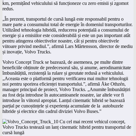
km, permițând vehiculului să funcționeze cu zero emisii și zgomot
redus.
„În prezent, transportul de cursă lungă este responsabil pentru o
mare parte a consumului total de energie în domeniul transporturilor.
Utilizând tehnologia hibridă, reducerea potențială a consumului de
energie și a emisiilor este considerabilă și este un pas important atât
pentru atingerea obiectivelor noastre, cât și pentru obiectivele
viitoare privind mediul.”, afirmă Lars Mårtensson, director de mediu
și inovație, Volvo Trucks.
Volvo Concept Truck se bazează, de asemenea, pe multe dintre
beneficiile obținute de predecesorul său, și anume, aerodinamicitate
îmbunătățită, rezistență la rulare și greutate redusă a vehiculului.
„Aceasta este o platformă pentru verificarea mai multor tehnologii
noi pentru sporirea eficienței transportului.”, afirmă Åke Othzén,
manager principal de proiect, Volvo Trucks. „Anumite îmbunătățiri
au fost deja introduse în autocamioanele noastre, iar altele vor fi
introduse în viitorul apropiat. Lanțul cinematic hibrid se bazează
parțial pe cunoștințele și experiența acumulate de la autobuzele
hibride și electrice din cadrul diviziei Volvo Buses.”