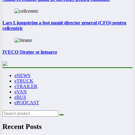
Lars Ljungström a fost numit director general (CFO) pentru
cellcentric
IVECO Strator se întoarce
eNEWS
eTRUCK
eTRAILER
eVAN
eBUS
ePODCAST
Recent Posts