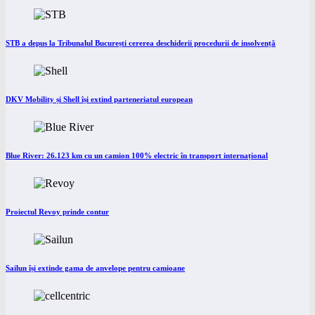
STB a depus la Tribunalul București cererea deschiderii procedurii de insolvență
DKV Mobility și Shell își extind parteneriatul european
Blue River: 26.123 km cu un camion 100% electric în transport internațional
Proiectul Revoy prinde contur
Sailun își extinde gama de anvelope pentru camioane