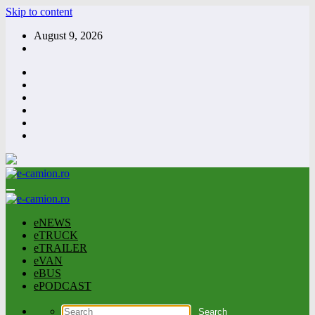
Skip to content
August 9, 2026
eNEWS
eTRUCK
eTRAILER
eVAN
eBUS
ePODCAST