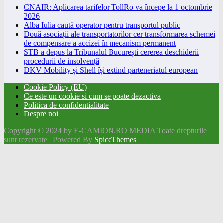
CNAIR: Aplicarea tarifelor TollRo va începe la 1 octombrie
2026
Alba Iulia caută operator pentru transportul public
Două asociații ale transportatorilor cer transformarea schemei
de compensare a accizei în mecanism permanent
STB a depus la Tribunalul București cererea deschiderii
procedurii de insolvență
DKV Mobility și Shell își extind parteneriatul european
Cookie Policy (EU)
Ce este un cookie si cum se poate dezactiva
Politica de confidentialitate
Despre noi
Copyright © 2024 by E-CAMION.RO MEDIA Toate drepturile
sunt rezervate | Powered By
SpiceThemes