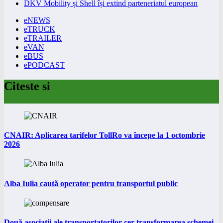
DKV Mobility și Shell își extind parteneriatul european
eNEWS
eTRUCK
eTRAILER
eVAN
eBUS
ePODCAST
Citeste si
CNAIR: Aplicarea tarifelor TollRo va începe la 1 octombrie
2026
Alba Iulia caută operator pentru transportul public
Două asociații ale transportatorilor cer transformarea schemei