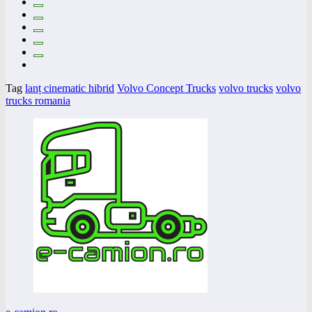
Tag
lanț cinematic hibrid
Volvo Concept Trucks
volvo trucks
volvo
trucks romania