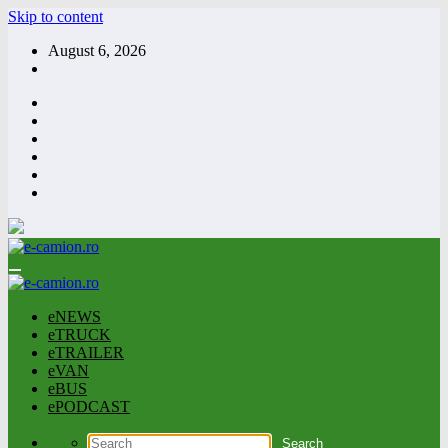
Skip to content
August 6, 2026
eNEWS
eTRUCK
eTRAILER
eVAN
eBUS
ePODCAST