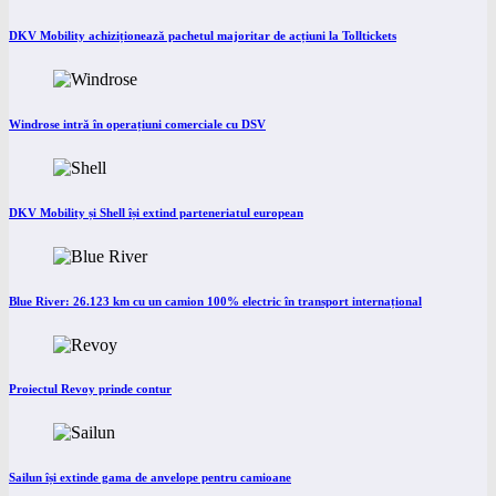
DKV Mobility achiziționează pachetul majoritar de acțiuni la Tolltickets
Windrose intră în operațiuni comerciale cu DSV
DKV Mobility și Shell își extind parteneriatul european
Blue River: 26.123 km cu un camion 100% electric în transport internațional
Proiectul Revoy prinde contur
Sailun își extinde gama de anvelope pentru camioane