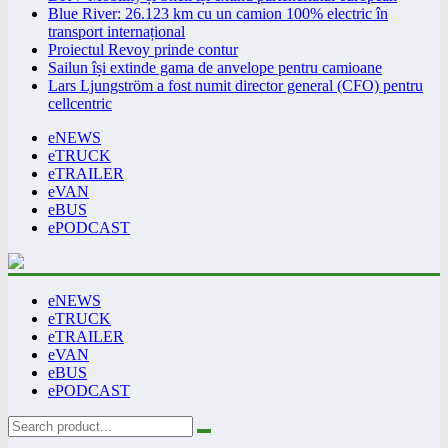
Blue River: 26.123 km cu un camion 100% electric în
transport internațional
Proiectul Revoy prinde contur
Sailun își extinde gama de anvelope pentru camioane
Lars Ljungström a fost numit director general (CFO) pentru
cellcentric
eNEWS
eTRUCK
eTRAILER
eVAN
eBUS
ePODCAST
eNEWS
eTRUCK
eTRAILER
eVAN
eBUS
ePODCAST