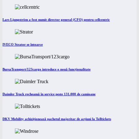
Lars Ljungström a fost numit director general (CFO) pentru cellcentric
IVECO Strator se întoarce
BursaTransport/123cargo introduce o nouă funcționalitate
Daimler Truck recheamă în service peste 131.000 de camioane
DKV Mobility achiziționează pachetul majoritar de acțiuni la Tolltickets