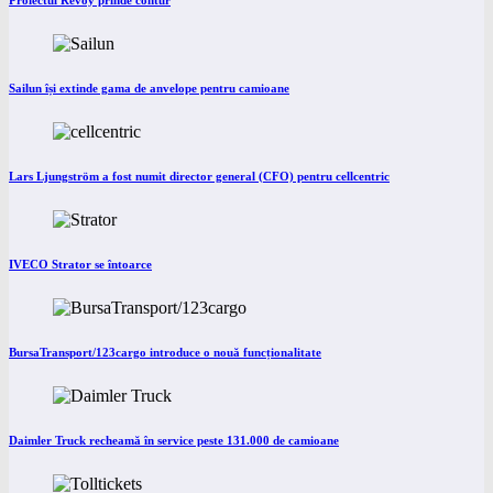
Proiectul Revoy prinde contur
Sailun își extinde gama de anvelope pentru camioane
Lars Ljungström a fost numit director general (CFO) pentru cellcentric
IVECO Strator se întoarce
BursaTransport/123cargo introduce o nouă funcționalitate
Daimler Truck recheamă în service peste 131.000 de camioane