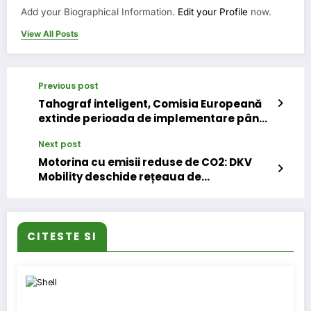
Add your Biographical Information.
Edit your Profile
now.
View All Posts
Previous post
Tahograf inteligent, Comisia Europeană
extinde perioada de implementare până
în 2025
Next post
Motorina cu emisii reduse de CO2: DKV
Mobility deschide rețeaua de
aprovizionare HVO pentru toți clienții
CITESTE SI