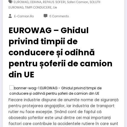
,
,
,
,
EUROWAG
ODIHNA
REPAUS SOFERI
Soferi Camion
SOLUTII
,
,
EUROWAG
TIMPI CONDUCERE
Ue
E-Camion.ro
0 Comments
EUROWAG – Ghidul
privind timpii de
conducere și odihnă
pentru șoferii de camion
din UE
Fiecare industrie dispune de anumite norme de siguranță
pentru protejarea angajaților, iar industria de transport
rutier nu face excepție. Ținând cont de faptul că
oboseala șoferilor este unul dintre cei mai importanți
factori care contribuie la accidentele rutiere în care sunt