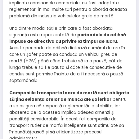
implicate camioanele comerciale, au fost adoptate
reglementări în mai multe țări pentru a aborda această
problemă din industria vehiculelor grele de marfă.
Una dintre modalitățile prin care a fost abordată
siguranța este reprezentată de
perioadele de odihnă
impuse de directiva cu privire la timpul de lucru
.
Aceste perioade de odihnă dictează numărul de ore în
care un șofer poate să conducă un vehicul greu de
marfă (HGV) până când trebuie să ia o pauză, cât de
lungă trebuie să fie pauza și câte zile consecutive de
condus sunt permise înainte de a fi necesară o pauză
săptămânală.
Companiile transportatoare de marfă sunt obligate
să țină evidența orelor de muncă ale șoferilor
pentru
a se asigura că respectă reglementările stabilite, iar
abaterea de la acestea implică adesea amenzi și
penalități considerabile. În acest fel, companiile de
transport rutier de marfă inteligente sunt stimulate să
îmbunătățească și să eficientizeze procesul
administrativ.