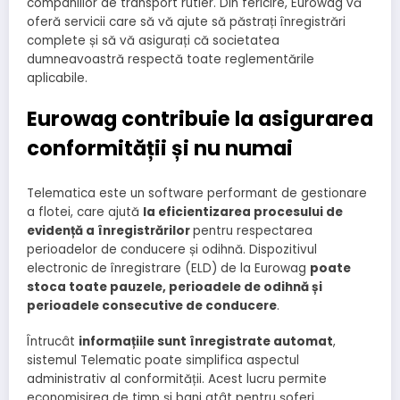
companiilor de transport rutier. Din fericire, Eurowag vă
oferă servicii care să vă ajute să păstrați înregistrări
complete și să vă asigurați că societatea
dumneavoastră respectă toate reglementările
aplicabile.
Eurowag contribuie la asigurarea
conformității și nu numai
Telematica este un software performant de gestionare
a flotei, care ajută
la eficientizarea procesului de
evidență a înregistrărilor
pentru respectarea
perioadelor de conducere și odihnă. Dispozitivul
electronic de înregistrare (ELD) de la Eurowag
poate
stoca toate pauzele, perioadele de odihnă și
perioadele consecutive de conducere
.
Întrucât
informațiile sunt înregistrate automat
,
sistemul Telematic poate simplifica aspectul
administrativ al conformității. Acest lucru permite
economisirea de timp și bani atât pentru șoferi,