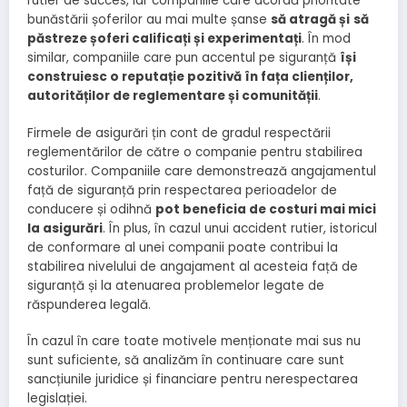
rutier de succes, iar companiile care acordă prioritate
bunăstării șoferilor au mai multe șanse
să atragă și
să
păstreze șoferi calificați și experimentați
. În mod
similar, companiile care pun accentul pe siguranță
își
construiesc o reputație pozitivă în fața clienților,
autorităților de reglementare și comunității
.
Firmele de asigurări țin cont de gradul respectării
reglementărilor de către o companie pentru stabilirea
costurilor. Companiile care demonstrează angajamentul
față de siguranță prin respectarea perioadelor de
conducere și odihnă
pot beneficia de costuri mai mici
la asigurări
. În plus, în cazul unui accident rutier, istoricul
de conformare al unei companii poate contribui la
stabilirea nivelului de angajament al acesteia față de
siguranță și la atenuarea problemelor legate de
răspunderea legală.
În cazul în care toate motivele menționate mai sus nu
sunt suficiente, să analizăm în continuare care sunt
sancțiunile juridice și financiare pentru nerespectarea
legislației.