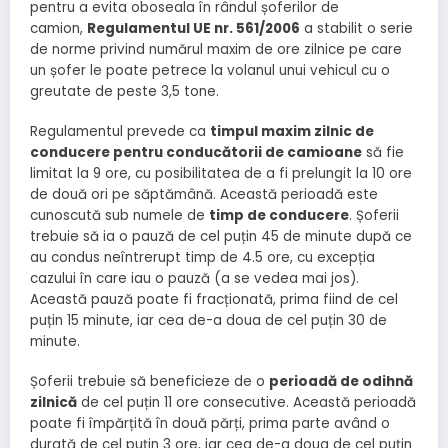
pentru a evita oboseala în rândul șoferilor de
camion,
Regulamentul UE nr. 561/2006
a stabilit o serie
de norme privind numărul maxim de ore zilnice pe care
un șofer le poate petrece la volanul unui vehicul cu o
greutate de peste 3,5 tone.
Regulamentul prevede ca
timpul maxim zilnic de
conducere pentru conducătorii de camioane
să fie
limitat la 9 ore, cu posibilitatea de a fi prelungit la 10 ore
de două ori pe săptămână. Această perioadă este
cunoscută sub numele de
timp de conducere
. Șoferii
trebuie să ia o pauză de cel puțin 45 de minute după ce
au condus neîntrerupt timp de 4.5 ore, cu excepția
cazului în care iau o pauză (a se vedea mai jos).
Această pauză poate fi fracționată, prima fiind de cel
puțin 15 minute, iar cea de-a doua de cel puțin 30 de
minute.
Șoferii trebuie să beneficieze de o
perioadă de odihnă
zilnică
de cel puțin 11 ore consecutive. Această perioadă
poate fi împărțită în două părți, prima parte având o
durată de cel puțin 3 ore, iar cea de-a doua de cel puțin