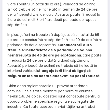
9 ore (pentru un total de 12 ore). Perioada de odihnă
zilnică trebuie să fie încheiată în termen de 24 de ore
de la începutul zilei de lucru. Aceasta poate fi redusă la
9 ore de cel mult 3 ori între două perioade de repaus
săptămânal.
În plus, șoferii nu trebuie să depășească un total de 56
de ore de condus într-o săptămână sau 90 de ore într-o
perioadă de două săptămâni.
Conducătorii auto
trebuie să beneficieze de o perioadă de odihnă
neîntreruptă de 45 de ore pe săptămână
, care poate
fi redusă la 24 de ore o dată la două săptămâni.
Această perioadă de odihnă nu trebuie să fie luată în
interiorul vehiculului,
angajatorii fiind obligați să
asigure un loc de cazare adecvat, cu pat și toaletă
.
Chiar dacă reglementările UE prevăd standarde
comune, unele state membre pot permite anumite
flexibilități. De obicei, acestea sunt concepute pentru a
aborda probleme specifice regionale sau legate de
industrie. Cu toate acestea, flexibilitățile nu ar trebui