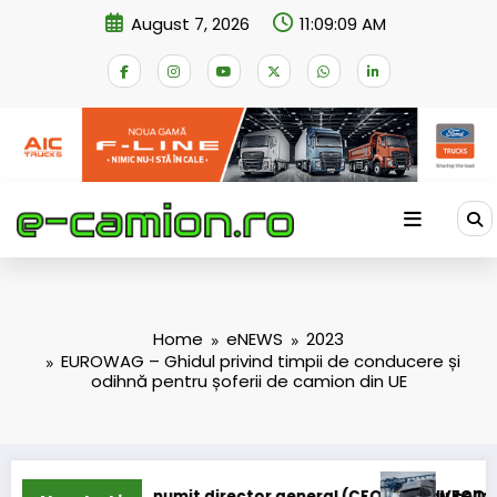
Skip
August 7, 2026
11:09:09 AM
to
content
Home
eNEWS
2023
EUROWAG – Ghidul privind timpii de conducere și
odihnă pentru șoferii de camion din UE
ctor general (CFO) pentru cellcentric
IVECO Strator se întoarce