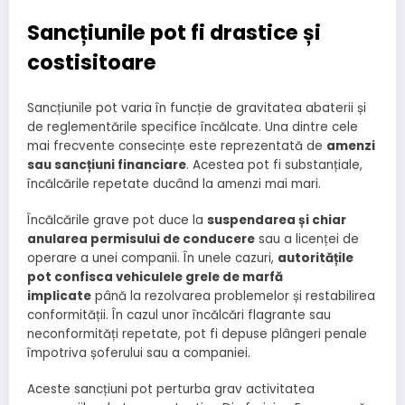
Sancțiunile pot fi drastice și
costisitoare
Sancțiunile pot varia în funcție de gravitatea abaterii și
de reglementările specifice încălcate. Una dintre cele
mai frecvente consecințe este reprezentată de
amenzi
sau sancțiuni financiare
. Acestea pot fi substanțiale,
încălcările repetate ducând la amenzi mai mari.
Încălcările grave pot duce la
suspendarea și chiar
anularea permisului de conducere
sau a licenței de
operare a unei companii. În unele cazuri,
autoritățile
pot confisca vehiculele grele de marfă
implicate
până la rezolvarea problemelor și restabilirea
conformității. În cazul unor încălcări flagrante sau
neconformități repetate, pot fi depuse plângeri penale
împotriva șoferului sau a companiei.
Aceste sancțiuni pot perturba grav activitatea