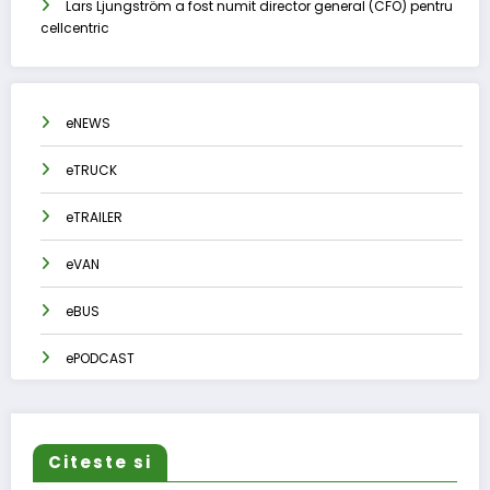
Lars Ljungström a fost numit director general (CFO) pentru
cellcentric
eNEWS
eTRUCK
eTRAILER
eVAN
eBUS
ePODCAST
Citeste si