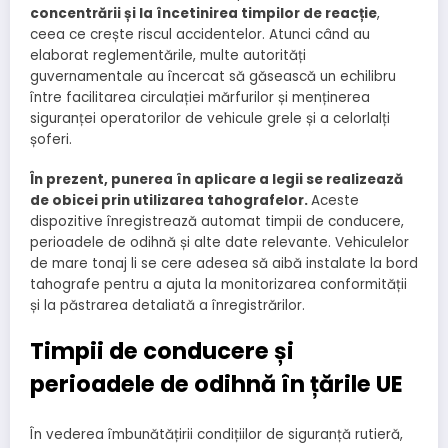
concentrării și la încetinirea timpilor de reacție
,
ceea ce crește riscul accidentelor. Atunci când au
elaborat reglementările, multe autorități
guvernamentale au încercat să găsească un echilibru
între facilitarea circulației mărfurilor și menținerea
siguranței operatorilor de vehicule grele și a celorlalți
șoferi.
În prezent, punerea în aplicare a legii se realizează
de obicei prin utilizarea tahografelor.
Aceste
dispozitive înregistrează automat timpii de conducere,
perioadele de odihnă și alte date relevante. Vehiculelor
de mare tonaj li se cere adesea să aibă instalate la bord
tahografe pentru a ajuta la monitorizarea conformității
și la păstrarea detaliată a înregistrărilor.
Timpii
de
conducere și
perioadele de odihnă în țările UE
În vederea îmbunătățirii condițiilor de siguranță rutieră,