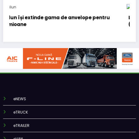
Lars Ljungström a fost numit director general
(CFO) pentru cellcentric
eNEWS
eTRUCK
eTRAILER
eVAN