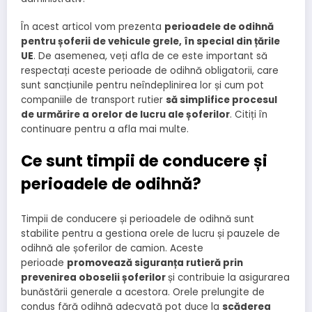
În acest articol vom prezenta
perioadele de odihnă
pentru șoferii de vehicule grele, în special din țările
UE
. De asemenea, veți afla de ce este important să
respectați aceste perioade de odihnă obligatorii, care
sunt sancțiunile pentru neîndeplinirea lor și cum pot
companiile de transport rutier
să simplifice procesul
de urmărire a orelor de lucru ale șoferilor
. Citiți în
continuare pentru a afla mai multe.
Ce sunt timpii de conducere și
perioadele de odihnă?
Timpii de conducere și perioadele de odihnă sunt
stabilite pentru a gestiona orele de lucru și pauzele de
odihnă ale șoferilor de camion. Aceste
perioade
promovează siguranța rutieră prin
prevenirea oboselii șoferilor
și contribuie la asigurarea
bunăstării generale a acestora. Orele prelungite de
condus fără odihnă adecvată pot duce la
scăderea