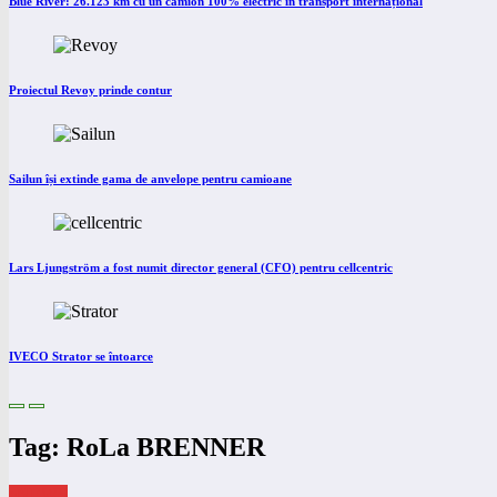
Blue River: 26.123 km cu un camion 100% electric în transport internațional
Proiectul Revoy prinde contur
Sailun își extinde gama de anvelope pentru camioane
Lars Ljungström a fost numit director general (CFO) pentru cellcentric
IVECO Strator se întoarce
Tag: RoLa BRENNER
eNEWS