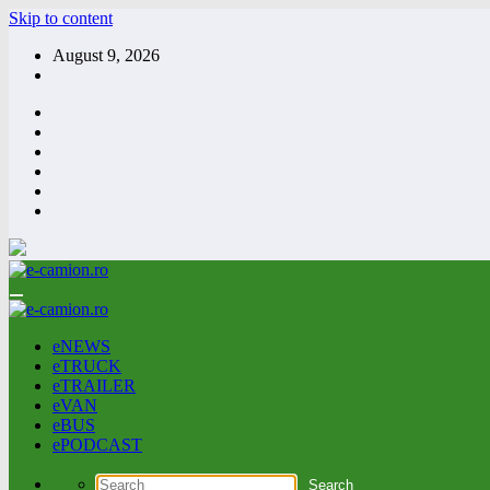
Skip to content
August 9, 2026
eNEWS
eTRUCK
eTRAILER
eVAN
eBUS
ePODCAST