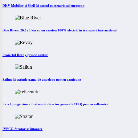
DKV Mobility și Shell își extind parteneriatul european
Blue River: 26.123 km cu un camion 100% electric în transport internațional
Proiectul Revoy prinde contur
Sailun își extinde gama de anvelope pentru camioane
Lars Ljungström a fost numit director general (CFO) pentru cellcentric
IVECO Strator se întoarce