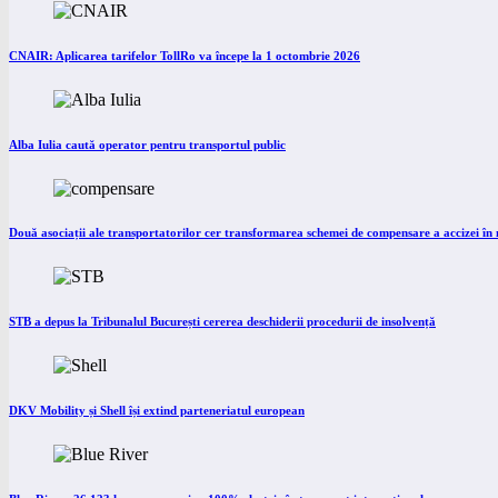
CNAIR: Aplicarea tarifelor TollRo va începe la 1 octombrie 2026
Alba Iulia caută operator pentru transportul public
Două asociații ale transportatorilor cer transformarea schemei de compensare a accizei î
STB a depus la Tribunalul București cererea deschiderii procedurii de insolvență
DKV Mobility și Shell își extind parteneriatul european