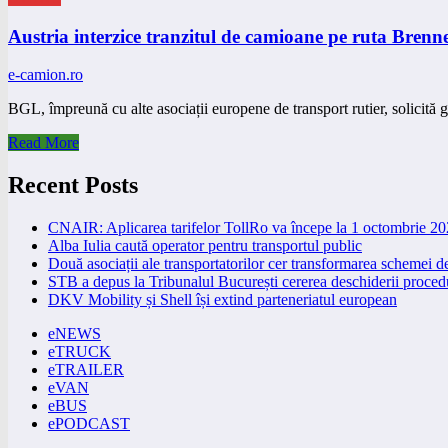
Austria interzice tranzitul de camioane pe ruta Brenn
e-camion.ro
BGL, împreună cu alte asociații europene de transport rutier, solicit
Read More
Recent Posts
CNAIR: Aplicarea tarifelor TollRo va începe la 1 octombrie 2
Alba Iulia caută operator pentru transportul public
Două asociații ale transportatorilor cer transformarea schemei
STB a depus la Tribunalul București cererea deschiderii procedu
DKV Mobility și Shell își extind parteneriatul european
eNEWS
eTRUCK
eTRAILER
eVAN
eBUS
ePODCAST