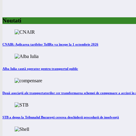
Noutati
CNAIR: Aplicarea tarifelor TollRo va începe la 1 octombrie 2026
Alba Iulia caută operator pentru transportul public
Două asociații ale transportatorilor cer transformarea schemei de compensare a accizei î
STB a depus la Tribunalul București cererea deschiderii procedurii de insolvență