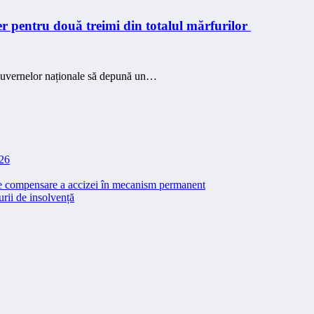
er pentru două treimi din totalul mărfurilor
ă guvernelor naționale să depună un…
026
 de compensare a accizei în mecanism permanent
rii de insolvență