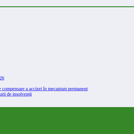
026
 de compensare a accizei în mecanism permanent
rii de insolvență