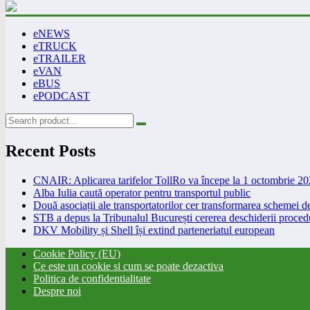
eNEWS
eTRUCK
eTRAILER
eVAN
eBUS
ePODCAST
Recent Posts
CNAIR: Aplicarea tarifelor TollRo va începe la 1 octombrie 2
Alba Iulia caută operator pentru transportul public
Două asociații ale transportatorilor cer transformarea schemei
STB a depus la Tribunalul București cererea deschiderii procedu
DKV Mobility și Shell își extind parteneriatul european
Cookie Policy (EU)
Ce este un cookie si cum se poate dezactiva
Politica de confidentialitate
Despre noi