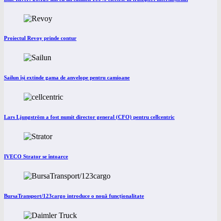
Proiectul Revoy prinde contur
Sailun își extinde gama de anvelope pentru camioane
Lars Ljungström a fost numit director general (CFO) pentru cellcentric
IVECO Strator se întoarce
BursaTransport/123cargo introduce o nouă funcționalitate