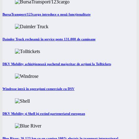
BursaTransport/123cargo introduce o nouă funcționalitate
Daimler Truck recheamă în service peste 131.000 de camioane
DKV Mobility achiziționează pachetul majoritar de acțiuni la Tolltickets
Windrose intră în operațiuni comerciale cu DSV
DKV Mobility și Shell își extind parteneriatul european
Blue River: 26.123 km cu un camion 100% electric în transport internațional