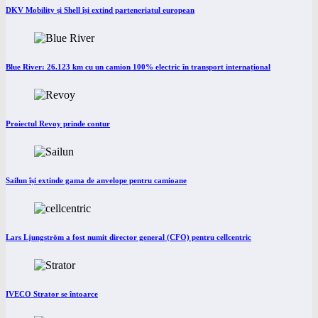
DKV Mobility și Shell își extind parteneriatul european
Blue River: 26.123 km cu un camion 100% electric în transport internațional
Proiectul Revoy prinde contur
Sailun își extinde gama de anvelope pentru camioane
Lars Ljungström a fost numit director general (CFO) pentru cellcentric
IVECO Strator se întoarce