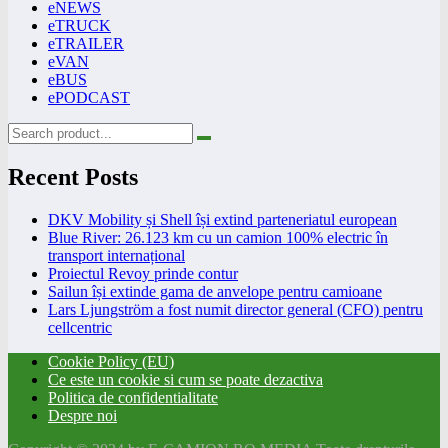
eNEWS
eTRUCK
eTRAILER
eVAN
eBUS
ePODCAST
Recent Posts
DKV Mobility și Shell își extind parteneriatul european
Blue River: 26.123 km cu un camion 100% electric în
transport internațional
Proiectul Revoy prinde contur
Sailun își extinde gama de anvelope pentru camioane
Lars Ljungström a fost numit director general (CFO) pentru
cellcentric
Cookie Policy (EU)
Ce este un cookie si cum se poate dezactiva
Politica de confidentialitate
Despre noi