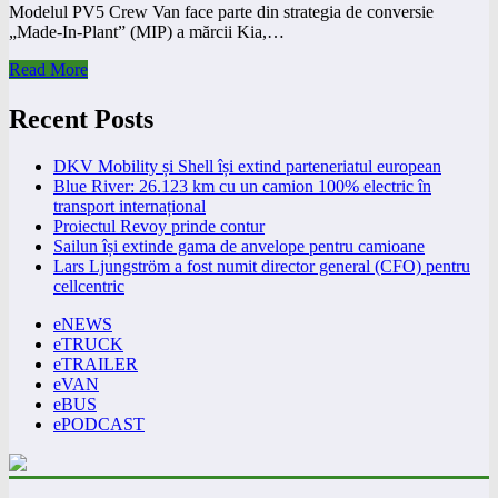
Modelul PV5 Crew Van face parte din strategia de conversie
„Made-In-Plant” (MIP) a mărcii Kia,…
Read More
Recent Posts
DKV Mobility și Shell își extind parteneriatul european
Blue River: 26.123 km cu un camion 100% electric în
transport internațional
Proiectul Revoy prinde contur
Sailun își extinde gama de anvelope pentru camioane
Lars Ljungström a fost numit director general (CFO) pentru
cellcentric
eNEWS
eTRUCK
eTRAILER
eVAN
eBUS
ePODCAST