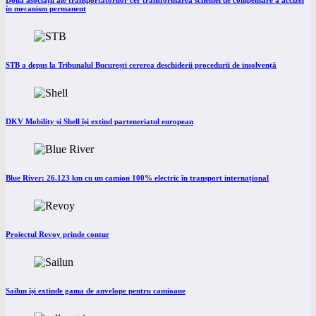
Două asociații ale transportatorilor cer transformarea schemei de compensare a accizei
în mecanism permanent
STB a depus la Tribunalul București cererea deschiderii procedurii de insolvență
DKV Mobility și Shell își extind parteneriatul european
Blue River: 26.123 km cu un camion 100% electric în transport internațional
Proiectul Revoy prinde contur
Sailun își extinde gama de anvelope pentru camioane