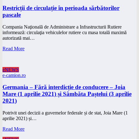
Restricții de circulație în perioada sărbătorilor
pascale
Compania Naţională de Administrare a Infrastructurii Rutiere
informează: circulaţia vehiculelor rutiere cu masa totală maximă
autorizată mai…
Read More
eNEWS
e-camion.ro
Germania – Fără interdicție de conducere – Joia
Mare (1 aprilie 2021) și Sâmbăta Paștelui (3 aprilie
2021)
Potrivit unei decizii a guvernelor federale și de stat, Joia Mare (1
aprilie 2021) și…
Read More