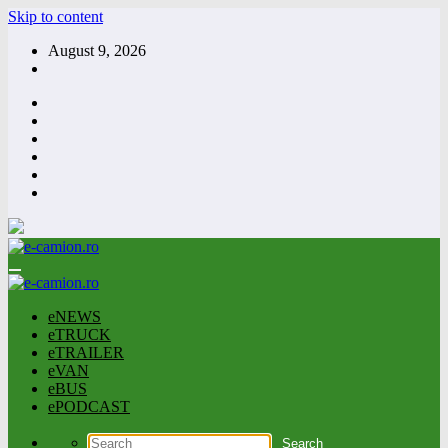
Skip to content
August 9, 2026
eNEWS
eTRUCK
eTRAILER
eVAN
eBUS
ePODCAST