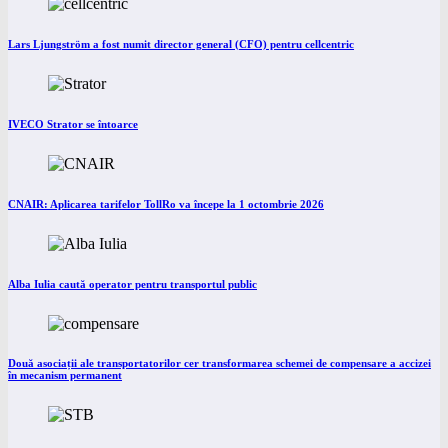
Lars Ljungström a fost numit director general (CFO) pentru cellcentric
IVECO Strator se întoarce
CNAIR: Aplicarea tarifelor TollRo va începe la 1 octombrie 2026
Alba Iulia caută operator pentru transportul public
Două asociații ale transportatorilor cer transformarea schemei de compensare a accizei
în mecanism permanent