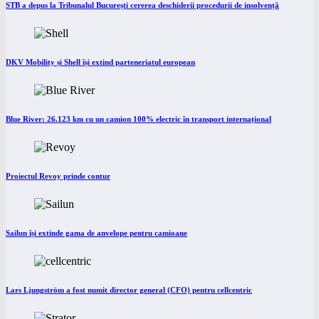
STB a depus la Tribunalul București cererea deschiderii procedurii de insolvență
DKV Mobility și Shell își extind parteneriatul european
Blue River: 26.123 km cu un camion 100% electric în transport internațional
Proiectul Revoy prinde contur
Sailun își extinde gama de anvelope pentru camioane
Lars Ljungström a fost numit director general (CFO) pentru cellcentric