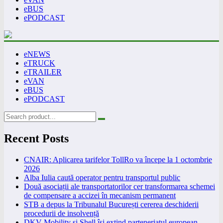
eBUS
ePODCAST
eNEWS
eTRUCK
eTRAILER
eVAN
eBUS
ePODCAST
Recent Posts
CNAIR: Aplicarea tarifelor TollRo va începe la 1 octombrie
2026
Alba Iulia caută operator pentru transportul public
Două asociații ale transportatorilor cer transformarea schemei
de compensare a accizei în mecanism permanent
STB a depus la Tribunalul București cererea deschiderii
procedurii de insolvență
DKV Mobility și Shell își extind parteneriatul european