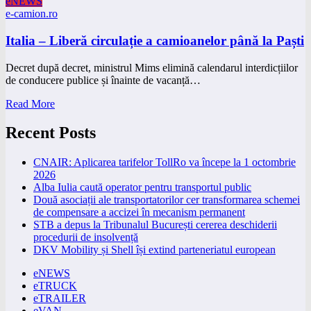
eNEWS
e-camion.ro
Italia – Liberă circulație a camioanelor până la Paști
Decret după decret, ministrul Mims elimină calendarul interdicțiilor
de conducere publice și înainte de vacanță…
Read More
Recent Posts
CNAIR: Aplicarea tarifelor TollRo va începe la 1 octombrie
2026
Alba Iulia caută operator pentru transportul public
Două asociații ale transportatorilor cer transformarea schemei
de compensare a accizei în mecanism permanent
STB a depus la Tribunalul București cererea deschiderii
procedurii de insolvență
DKV Mobility și Shell își extind parteneriatul european
eNEWS
eTRUCK
eTRAILER
eVAN