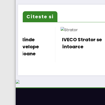
Citeste si
IVECO Strator se
Burs
e
întoarce
rgo 
func