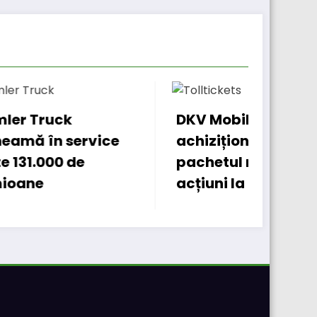
DKV Mobility
Windro
e
achiziționează
operaț
pachetul majoritar de
cu DS
acțiuni la Tolltickets