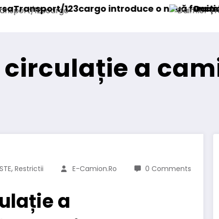
ntroduce o nouă funcționalitate
Daimler Truck recheamă în s
ră circulație a ca
,
STE
Restrictii
E-Camion.ro
0 Comments
culație a