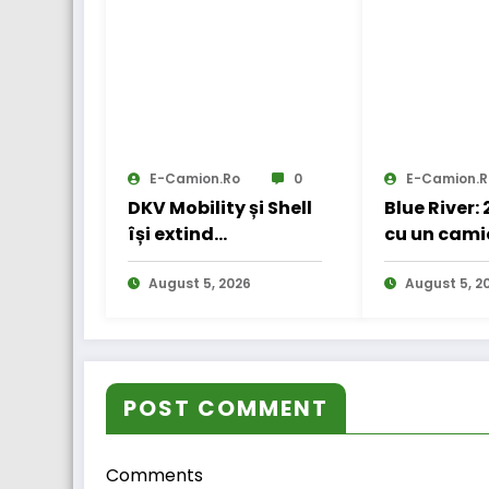
E-Camion.ro
0
E-Camion.r
DKV Mobility și Shell
Blue River:
își extind
cu un cami
parteneriatul
electric în
european
August 5, 2026
internațio
August 5, 2
POST COMMENT
Comments