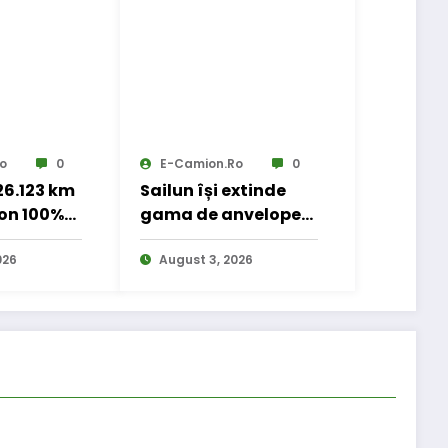
o
0
E-Camion.ro
0
 26.123 km
Sailun își extinde
on 100%
gama de anvelope
 transport
pentru camioane
nal
026
August 3, 2026