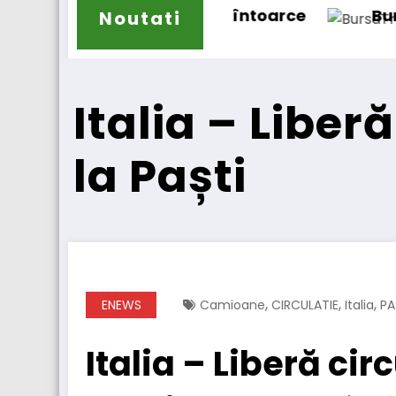
r se întoarce
BursaTransport/123cargo i
Noutati
Italia – Libe
la Paști
,
,
,
ENEWS
Camioane
CIRCULATIE
Italia
PA
Italia – Liberă cir