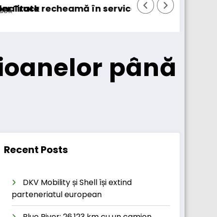
ervice peste 131.000 de camioane
DKV Mobility achiziționează pach
mioanelor până
Recent Posts
DKV Mobility și Shell își extind
parteneriatul european
Blue River: 26.123 km cu un camion