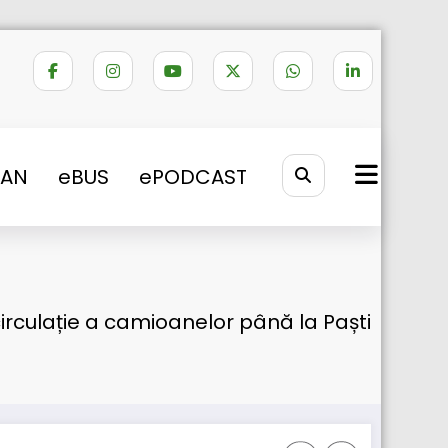
VAN
eBUS
ePODCAST
 circulație a camioanelor până la Paști