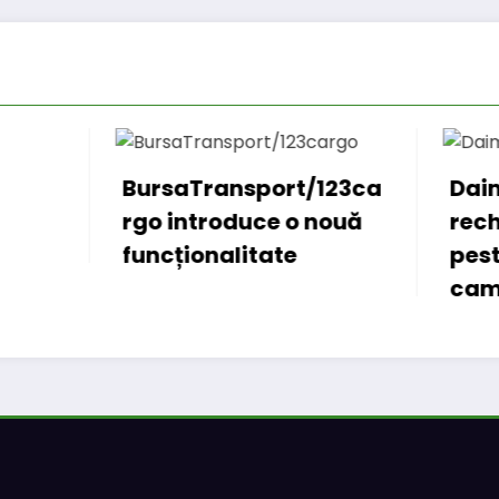
aTransport/123ca
Daimler Truck
introduce o nouă
recheamă în servic
ționalitate
peste 131.000 de
camioane