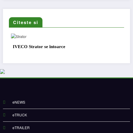
Citeste si
IVECO Strator se întoarce
eNEWS
eTRUCK
eTRAILER