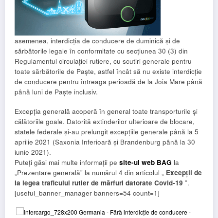
asemenea, interdicția de conducere de duminică și de
sărbătorile legale în conformitate cu secțiunea 30 (3) din
Regulamentul circulației rutiere, cu scutiri generale pentru
toate sărbătorile de Paște, astfel încât să nu existe interdicție
de conducere pentru întreaga perioadă de la Joia Mare până
până luni de Paște inclusiv.
Excepția generală acoperă în general toate transporturile și
călătoriile goale. Datorită extinderilor ulterioare de blocare,
statele federale și-au prelungit excepțiile generale până la 5
aprilie 2021 (Saxonia Inferioară și Brandenburg până la 30
iunie 2021).
Puteți găsi mai multe informații pe
site-ul web BAG
la
„Prezentare generală” la numărul 4 din articolul „
Excepții de
la legea traficului rutier de mărfuri datorate Covid-19
”.
[useful_banner_manager banners=54 count=1]