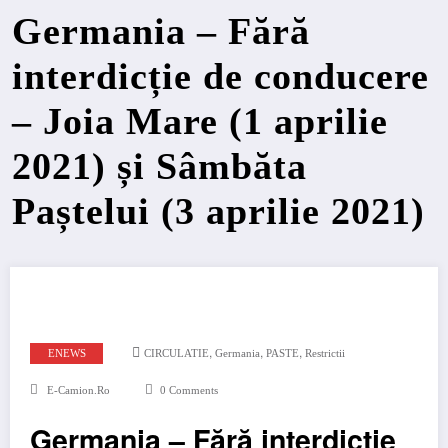
Germania – Fără
interdicție de conducere
– Joia Mare (1 aprilie
2021) și Sâmbăta
Paștelui (3 aprilie 2021)
,
,
,
ENEWS
CIRCULATIE
Germania
PASTE
Restrictii
E-Camion.ro
0 Comments
Germania – Fără interdicție