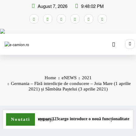
Skip
August 7, 2026
9:48:03 PM
to
content
Home
eNEWS
2021
Germania – Fără interdicție de conducere – Joia Mare (1 aprilie
2021) și Sâmbăta Paștelui (3 aprilie 2021)
Transport/123cargo introduce o nouă funcționalitate
Daimler T
Noutati