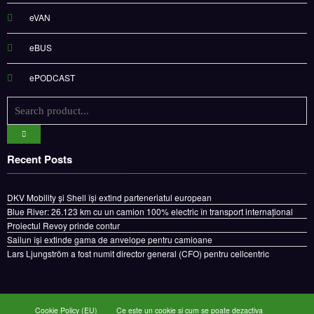
eVAN
eBUS
ePODCAST
Recent Posts
DKV Mobility și Shell își extind parteneriatul european
Blue River: 26.123 km cu un camion 100% electric în transport internațional
Proiectul Revoy prinde contur
Sailun își extinde gama de anvelope pentru camioane
Lars Ljungström a fost numit director general (CFO) pentru cellcentric
Cookie Policy (EU)
Ce este un cookie si cum se poate dezactiva