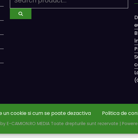
D
e
B
î
P
S
c
L
(
e un cookie si cum se poate dezactiva
Politica de con
by E-CAMION.RO MEDIA Toate drepturile sunt rezervate | Power