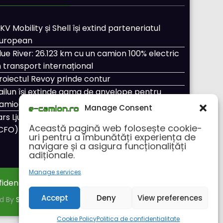
KV Mobility și Shell își extind parteneriatul
uropean
lue River: 26.123 km cu un camion 100% electric
n transport internațional
roiectul Revoy prinde contur
ailun își extinde gama de anvelope pentru
amioane
Manage Consent
ars Ljungström a fost numit director general
Această pagină web folosește cookie-
CFO) pentru cellcentric
uri pentru a îmbunătăți experiența de
navigare și a asigura funcționalițăți
adiționale.
Manage services
fidentialitate
Despre noi
Accept
Deny
View preferences
ed By
SpiceThemes
Cookie Policy
Politica de confidentialitate