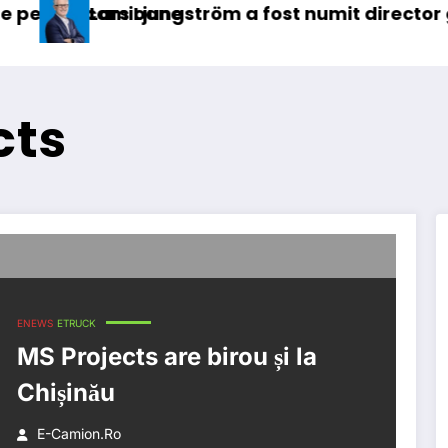
amioane
rs Ljungström a fost numit director general (CF
IVEC
cts
ENEWS
ETRUCK
MS Projects are birou și la
Chișinău
E-Camion.ro