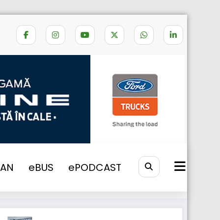
Home
MS Projects
VAN
eBUS
ePODCAST