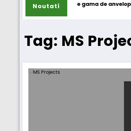
Sailun își extinde gama de anvelope pentru c
La
Noutati
Tag: MS Proje