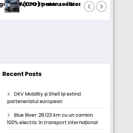
O) pentru cellcentric
O Strator se întoarce
BursaTransport/12
Recent Posts
DKV Mobility și Shell își extind
parteneriatul european
Blue River: 26.123 km cu un camion
100% electric în transport internațional