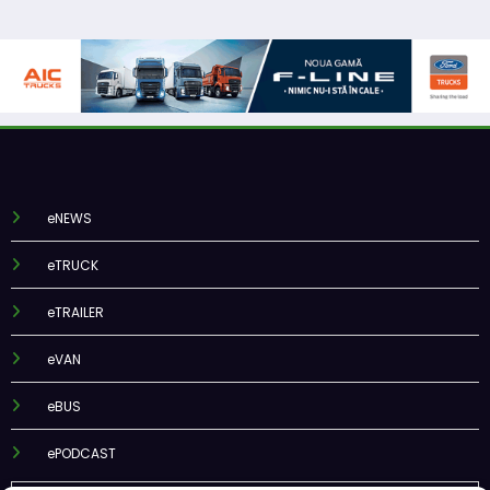
eNEWS
eTRUCK
eTRAILER
eVAN
eBUS
ePODCAST