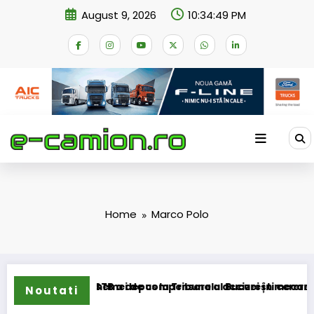
Skip
August 9, 2026
10:34:49 PM
to
content
Home
Marco Polo
ansformarea schemei de compensare a accizei în mecanism p
STB a depus la Tribunalul București cererea desch
Noutati