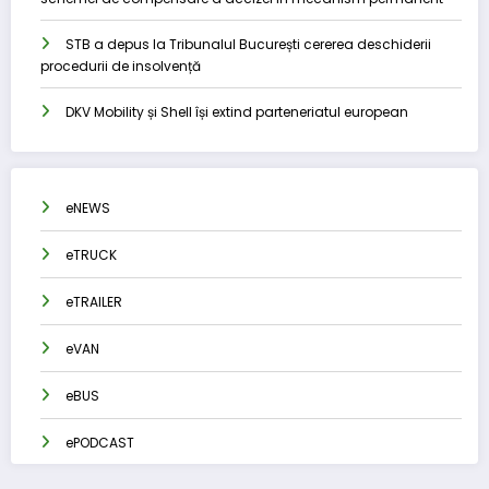
STB a depus la Tribunalul București cererea deschiderii
procedurii de insolvență
DKV Mobility și Shell își extind parteneriatul european
eNEWS
eTRUCK
eTRAILER
eVAN
eBUS
ePODCAST