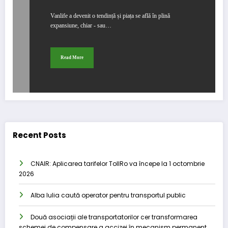
Vanlife a devenit o tendință și piața se află în plină
expansiune, chiar - sau…
Read More
Recent Posts
CNAIR: Aplicarea tarifelor TollRo va începe la 1 octombrie
2026
Alba Iulia caută operator pentru transportul public
Două asociații ale transportatorilor cer transformarea
schemei de compensare a accizei în mecanism permanent