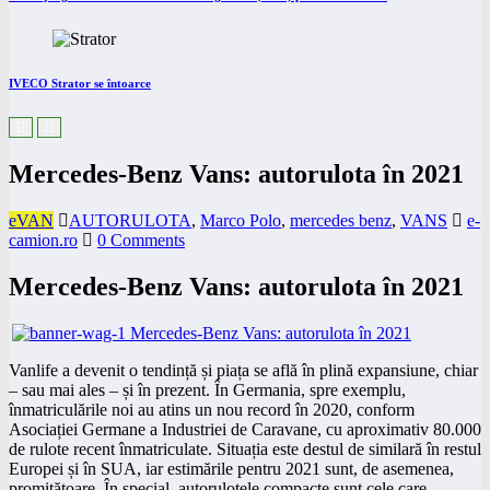
IVECO Strator se întoarce
Mercedes-Benz Vans: autorulota în 2021
eVAN
AUTORULOTA
,
Marco Polo
,
mercedes benz
,
VANS
e-
camion.ro
0 Comments
Mercedes-Benz Vans: autorulota în 2021
Vanlife a devenit o tendință și piața se află în plină expansiune, chiar
– sau mai ales – și în prezent. În Germania, spre exemplu,
înmatriculările noi au atins un nou record în 2020, conform
Asociației Germane a Industriei de Caravane, cu aproximativ 80.000
de rulote recent înmatriculate. Situația este destul de similară în restul
Europei și în SUA, iar estimările pentru 2021 sunt, de asemenea,
promițătoare. În special, autorulotele compacte sunt cele care