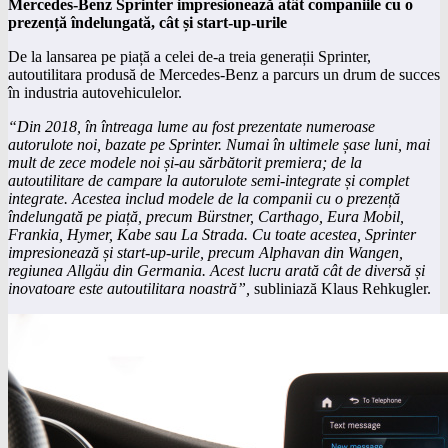
Mercedes-Benz Sprinter impresionează atât companiile cu o
prezență îndelungată, cât și start-up-urile
De la lansarea pe piață a celei de-a treia generații Sprinter,
autoutilitara produsă de Mercedes-Benz a parcurs un drum de succes
în industria autovehiculelor.
“Din 2018, în întreaga lume au fost prezentate numeroase
autorulote noi, bazate pe Sprinter. Numai în ultimele șase luni, mai
mult de zece modele noi și-au sărbătorit premiera; de la
autoutilitare de campare la autorulote semi-integrate și complet
integrate. Acestea includ modele de la companii cu o prezență
îndelungată pe piață, precum Bürstner, Carthago, Eura Mobil,
Frankia, Hymer, Kabe sau La Strada. Cu toate acestea, Sprinter
impresionează și start-up-urile, precum Alphavan din Wangen,
regiunea Allgäu din Germania. Acest lucru arată cât de diversă și
inovatoare este autoutilitara noastră”,
subliniază Klaus Rehkugler.