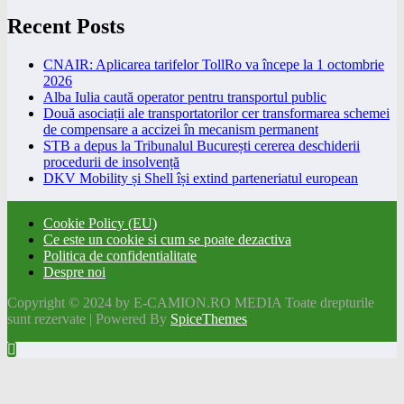
Recent Posts
CNAIR: Aplicarea tarifelor TollRo va începe la 1 octombrie
2026
Alba Iulia caută operator pentru transportul public
Două asociații ale transportatorilor cer transformarea schemei
de compensare a accizei în mecanism permanent
STB a depus la Tribunalul București cererea deschiderii
procedurii de insolvență
DKV Mobility și Shell își extind parteneriatul european
Cookie Policy (EU)
Ce este un cookie si cum se poate dezactiva
Politica de confidentialitate
Despre noi
Copyright © 2024 by E-CAMION.RO MEDIA Toate drepturile
sunt rezervate | Powered By
SpiceThemes