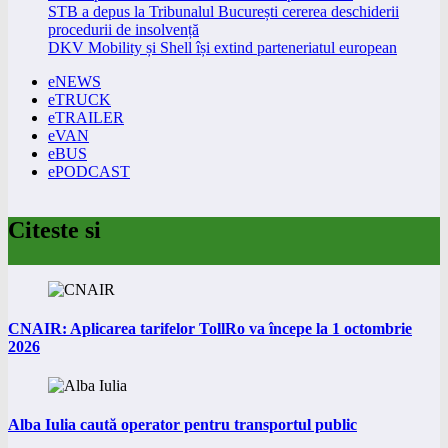
STB a depus la Tribunalul București cererea deschiderii
procedurii de insolvență
DKV Mobility și Shell își extind parteneriatul european
eNEWS
eTRUCK
eTRAILER
eVAN
eBUS
ePODCAST
Citeste si
CNAIR: Aplicarea tarifelor TollRo va începe la 1 octombrie
2026
Alba Iulia caută operator pentru transportul public