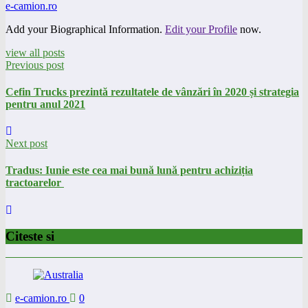
e-camion.ro
Add your Biographical Information.
Edit your Profile
now.
view all posts
Previous post
Cefin Trucks prezintă rezultatele de vânzări în 2020 și strategia
pentru anul 2021
Next post
Tradus: Iunie este cea mai bună lună pentru achiziția
tractoarelor
Citeste si
e-camion.ro
0