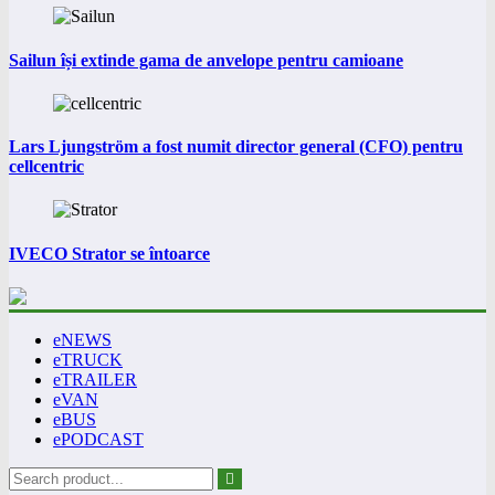
Sailun își extinde gama de anvelope pentru camioane
Lars Ljungström a fost numit director general (CFO) pentru
cellcentric
IVECO Strator se întoarce
eNEWS
eTRUCK
eTRAILER
eVAN
eBUS
ePODCAST