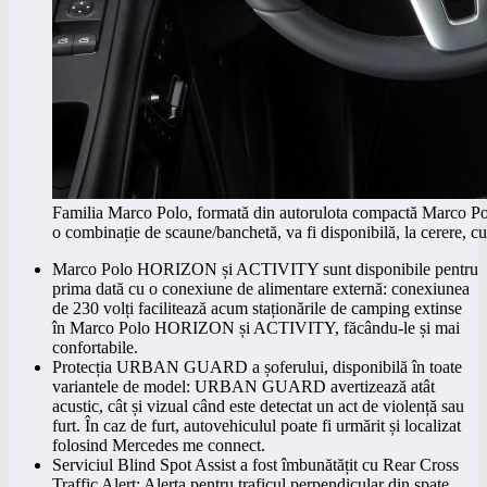
Familia Marco Polo, formată din autorulota compactă Marco P
o combinație de scaune/banchetă, va fi disponibilă, la cerere, 
Marco Polo HORIZON și ACTIVITY sunt disponibile pentru
prima dată cu o conexiune de alimentare externă: conexiunea
de 230 volți facilitează acum staționările de camping extinse
în Marco Polo HORIZON și ACTIVITY, făcându-le și mai
confortabile.
Protecția URBAN GUARD a șoferului, disponibilă în toate
variantele de model: URBAN GUARD avertizează atât
acustic, cât și vizual când este detectat un act de violență sau
furt. În caz de furt, autovehiculul poate fi urmărit și localizat
folosind Mercedes me connect.
Serviciul Blind Spot Assist a fost îmbunătățit cu Rear Cross
Traffic Alert: Alerta pentru traficul perpendicular din spate