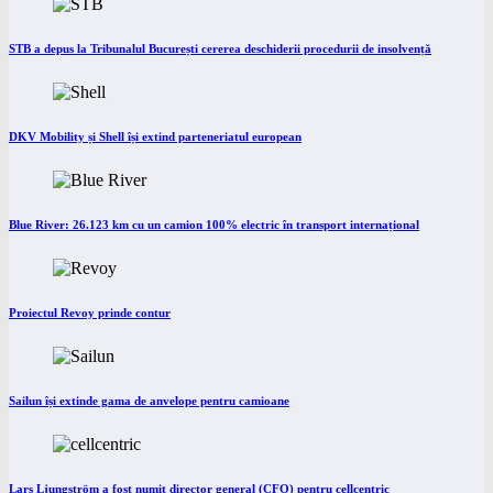
STB a depus la Tribunalul București cererea deschiderii procedurii de insolvență
DKV Mobility și Shell își extind parteneriatul european
Blue River: 26.123 km cu un camion 100% electric în transport internațional
Proiectul Revoy prinde contur
Sailun își extinde gama de anvelope pentru camioane
Lars Ljungström a fost numit director general (CFO) pentru cellcentric