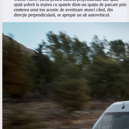
ajută șoferii la ieșirea cu spatele dintr-un spațiu de parcare prin
emiterea unui ton acustic de avertizare atunci când, din
direcție perpendiculară, se apropie un alt autovehicul.