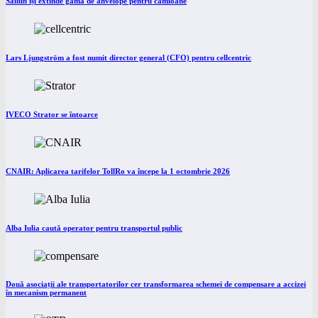
Sailun își extinde gama de anvelope pentru camioane
Lars Ljungström a fost numit director general (CFO) pentru cellcentric
IVECO Strator se întoarce
CNAIR: Aplicarea tarifelor TollRo va începe la 1 octombrie 2026
Alba Iulia caută operator pentru transportul public
Două asociații ale transportatorilor cer transformarea schemei de compensare a accizei
în mecanism permanent