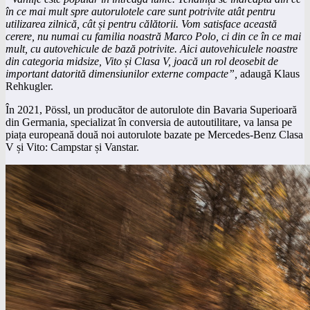
în ce mai mult spre autorulotele care sunt potrivite atât pentru
utilizarea zilnică, cât și pentru călătorii. Vom satisface această
cerere, nu numai cu familia noastră Marco Polo, ci din ce în ce mai
mult, cu autovehicule de bază potrivite. Aici autovehiculele noastre
din categoria midsize, Vito și Clasa V, joacă un rol deosebit de
important datorită dimensiunilor externe compacte”,
adaugă Klaus
Rehkugler.
În 2021, Pössl, un producător de autorulote din Bavaria Superioară
din Germania, specializat în conversia de autoutilitare, va lansa pe
piața europeană două noi autorulote bazate pe Mercedes-Benz Clasa
V și Vito: Campstar și Vanstar.