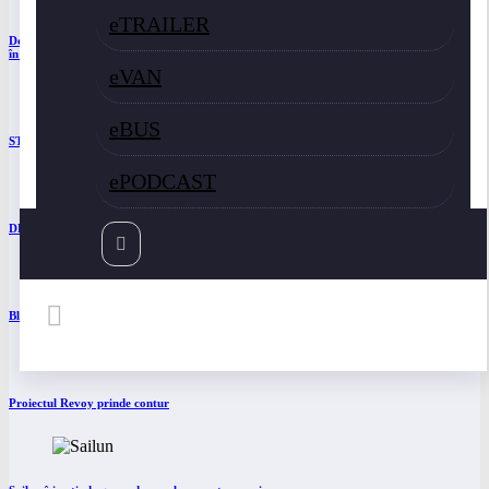
eTRAILER
Două asociații ale transportatorilor cer transformarea schemei de compensare a accizei
în mecanism permanent
eVAN
eBUS
STB a depus la Tribunalul București cererea deschiderii procedurii de insolvență
ePODCAST
DKV Mobility și Shell își extind parteneriatul european
Blue River: 26.123 km cu un camion 100% electric în transport internațional
Proiectul Revoy prinde contur