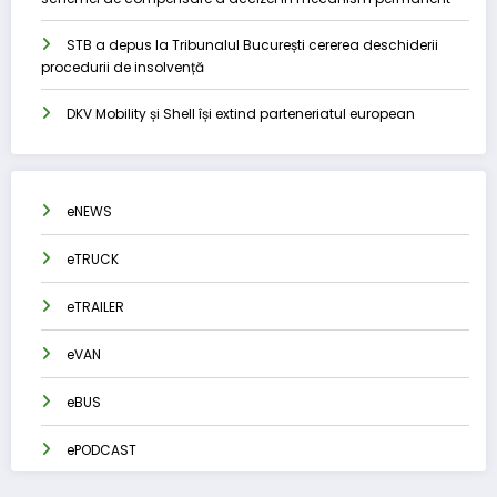
STB a depus la Tribunalul București cererea deschiderii
procedurii de insolvență
DKV Mobility și Shell își extind parteneriatul european
eNEWS
eTRUCK
eTRAILER
eVAN
eBUS
ePODCAST