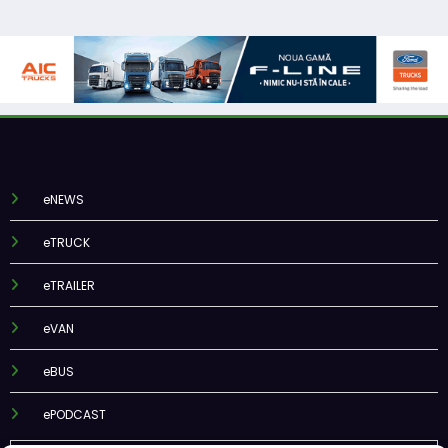
eNEWS
eTRUCK
eTRAILER
eVAN
eBUS
ePODCAST