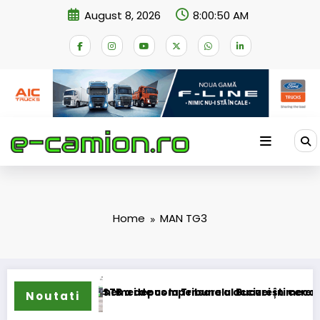
Skip
August 8, 2026
8:00:50 AM
to
content
Home
MAN TG3
transformarea schemei de compensare a accizei în mecanism 
STB a depus la Tribunalul București cererea desc
Noutati