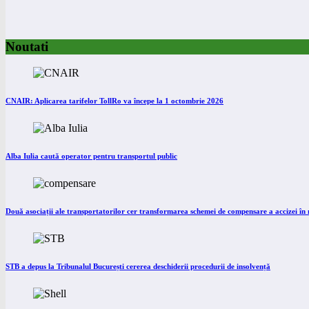
Noutati
CNAIR: Aplicarea tarifelor TollRo va începe la 1 octombrie 2026
Alba Iulia caută operator pentru transportul public
Două asociații ale transportatorilor cer transformarea schemei de compensare a accizei î
STB a depus la Tribunalul București cererea deschiderii procedurii de insolvență