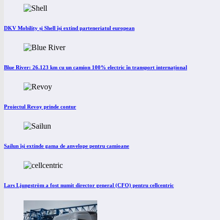
DKV Mobility și Shell își extind parteneriatul european
Blue River: 26.123 km cu un camion 100% electric în transport internațional
Proiectul Revoy prinde contur
Sailun își extinde gama de anvelope pentru camioane
Lars Ljungström a fost numit director general (CFO) pentru cellcentric