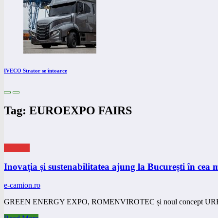
IVECO Strator se întoarce
Tag: EUROEXPO FAIRS
eNEWS
Inovația și sustenabilitatea ajung la București în cea m
e-camion.ro
GREEN ENERGY EXPO, ROMENVIROTEC și noul concept URBAN