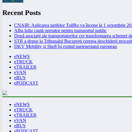
Read More
Recent Posts
CNAIR: Aplicarea tarifelor TollRo va începe la 1 octombrie 2
Alba Iulia caută operator pentru transportul public
Două asociații ale transportatorilor cer transformarea schemei
STB a depus la Tribunalul București cererea deschiderii procedu
DKV Mobility și Shell își extind parteneriatul european
eNEWS
eTRUCK
eTRAILER
eVAN
eBUS
ePODCAST
eNEWS
eTRUCK
eTRAILER
eVAN
eBUS
ePODCAST