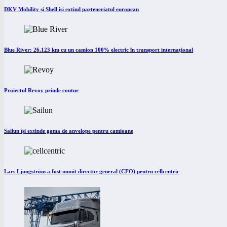
DKV Mobility și Shell își extind parteneriatul european
Blue River: 26.123 km cu un camion 100% electric în transport internațional
Proiectul Revoy prinde contur
Sailun își extinde gama de anvelope pentru camioane
Lars Ljungström a fost numit director general (CFO) pentru cellcentric