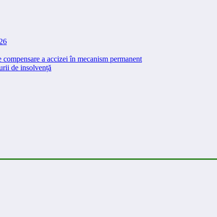
026
 de compensare a accizei în mecanism permanent
rii de insolvență