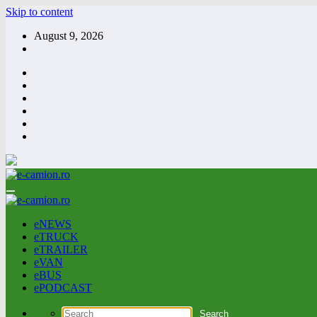
Skip to content
August 9, 2026
eNEWS
eTRUCK
eTRAILER
eVAN
eBUS
ePODCAST