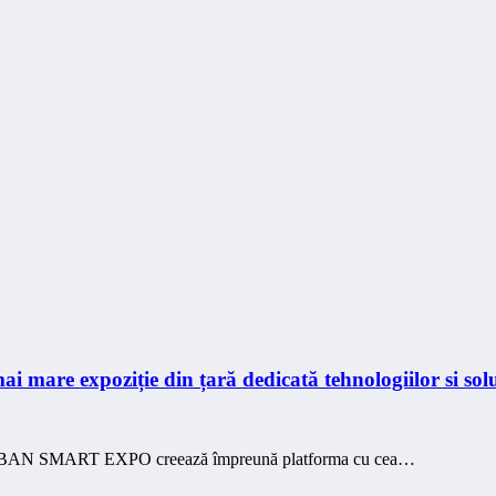
ai mare expoziție din țară dedicată tehnologiilor si solu
 SMART EXPO creează împreună platforma cu cea…