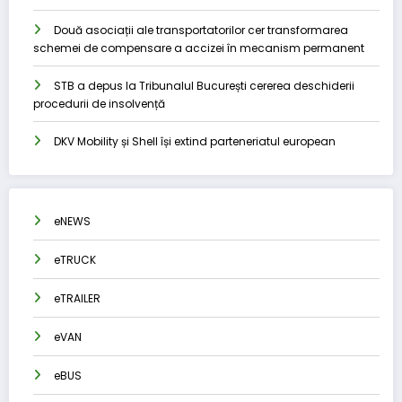
Două asociații ale transportatorilor cer transformarea
schemei de compensare a accizei în mecanism permanent
STB a depus la Tribunalul București cererea deschiderii
procedurii de insolvență
DKV Mobility și Shell își extind parteneriatul european
eNEWS
eTRUCK
eTRAILER
eVAN
eBUS