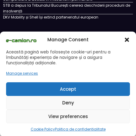
STB a depus la Tribunalul București cererea deschiderii procedurii de
insolvență
DKV Mobility și Shell își extind parteneriatul european
Manage Consent
Cookie Policy (EU)
Ce este un cookie si cum se poate dezactiva
Politica de confidentialitate
Despre noi
Această pagină web folosește cookie-uri pentru a
Copyright © 2024 by E-CAMION.RO MEDIA Toate drepturile sunt rezervate |
îmbunătăți experiența de navigare și a asigura
Powered By
SpiceThemes
funcționalițăți adiționale.
Manage services
Accept
Deny
View preferences
Cookie Policy
Politica de confidentialitate