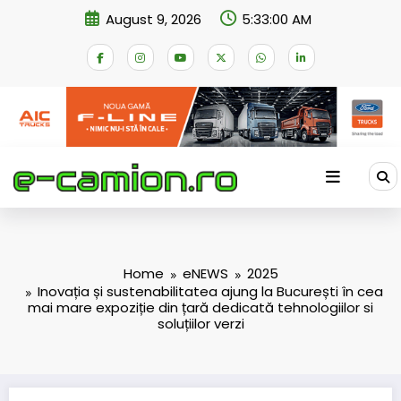
Skip
August 9, 2026
5:33:01 AM
to
content
Home
eNEWS
2025
Inovația și sustenabilitatea ajung la București în cea
mai mare expoziție din țară dedicată tehnologiilor si
soluțiilor verzi