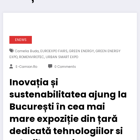
ENEWS
,
,
,
Camelia Buda
EUROEXPO FAIRS
GREEN ENERGY
GREEN ENERGY
,
,
EXPO
ROMENVIROTEC
URBAN SMART EXPO
E-Camion.ro
0 Comments
Inovația și
sustenabilitatea ajung la
București în cea mai
mare expoziție din țară
dedicată tehnologiilor si