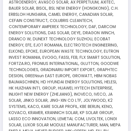
ASTROENERGY, AVASCO SOLAR, AX PERPETUUM, AXITEC,
BAUER SOLAR, BISOL, BSL NEW ENERGY (HONGKONG), C.H.
ERBSLOH HUNGARIA, CAMEL ENERGY, CANADIAN SOLAR,
CEFAIN CONSTRUCT, COLUBRIS CLEANTECH,
CONTEMPORARY AMPEREX TECHNOLOGY, DAF, DARCOM
ENERGY SOLUTIONS, DAS SOLAR, DEYE, DRAGON WINCH,
DRANCO W, DUNEXT TECHNOLOGY SUZHOU, ECOBAT
ENERGY, EFE, EJOT ROMANIA, ELECTROTECH ENGINEERING,
ELKOND, EPOKE, EUROPEAN WASTE TECHNOLOGY, EUTRON
INVEST ROMANIA, EVOGO, FASSI, FEB, FLX SMART SOLUTION,
FORTZA.RO, FRONIUS INTERNATIONAL, GLUTTON, GOODWE
TECHNOLOGIES, GRADINARIU IMPORT EXPORT, GRAPHTEC
DESIGN, GREENsun EAST EUROPE, GROWATT, HBM NOBAS
BAUMASCHINEN, HD HYUNDAI ENERGY SOLUTIONS, HELESI,
HK HUIZHAN INT’L GROUP, HUAWEI, HYTECH ENTERPRISE,
INLIGHT NEW ENERGY (ZHEJIANG), INOVECO, IVECO, JA
SOLAR, JINKO SOLAR, JING-XIN CO LTF, JOLYWOOD, K2
SYSTEMS, KACO, KARE SOLAR PROFIL, KBE BERLIN, KENO,
KOVACO, KRAMER, KRANNICH SOLAR, KP SOLAR GROUP,
LASSO ECO INNOVATION, LEMETAL COM, LIVOLTEK, LONGI
SOLAR, LUXOR SOLAR MODULE MANUFACTURER, MAN, MEPA