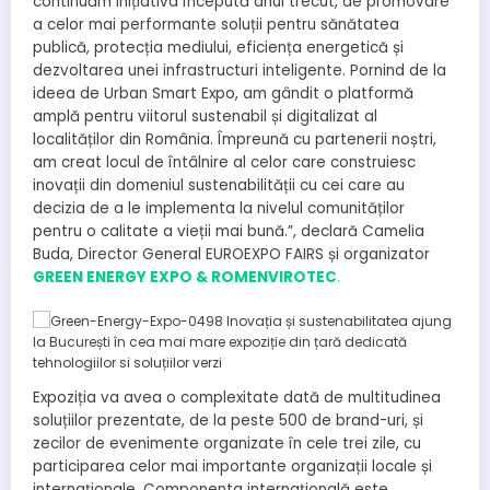
continuăm inițiativa începută anul trecut, de promovare
a celor mai performante soluții pentru sănătatea
publică, protecția mediului, eficiența energetică și
dezvoltarea unei infrastructuri inteligente. Pornind de la
ideea de Urban Smart Expo, am gândit o platformă
amplă pentru viitorul sustenabil și digitalizat al
localităților din România. Împreună cu partenerii noștri,
am creat locul de întâlnire al celor care construiesc
inovații din domeniul sustenabilității cu cei care au
decizia de a le implementa la nivelul comunităților
pentru o calitate a vieții mai bună.”, declară Camelia
Buda, Director General EUROEXPO FAIRS și organizator
GREEN ENERGY EXPO & ROMENVIROTEC
.
Expoziția va avea o complexitate dată de multitudinea
soluțiilor prezentate, de la peste 500 de brand-uri, și
zecilor de evenimente organizate în cele trei zile, cu
participarea celor mai importante organizații locale și
internaționale. Componenta internațională este