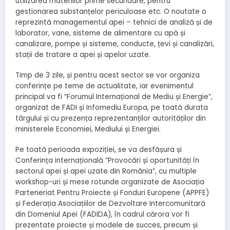
utilizarea materiilor prime secundare, pentru
gestionarea substanțelor periculoase etc. O noutate o
reprezintă managementul apei – tehnici de analiză și de
laborator, vane, sisteme de alimentare cu apă și
canalizare, pompe și sisteme, conducte, țevi și canalizări,
stații de tratare a apei și apelor uzate.
Timp de 3 zile, și pentru acest sector se vor organiza
conferințe pe teme de actualitate, iar evenimentul
principal va fi “Forumul Internațional de Mediu și Energie”,
organizat de FADI și Infomediu Europa, pe toată durata
târgului și cu prezența reprezentanților autorităților din
ministerele Economiei, Mediului și Energiei.
Pe toată perioada expoziției, se va desfășura și
Conferința internațională “Provocări și oportunități în
sectorul apei și apei uzate din România”, cu multiple
workshop-uri și mese rotunde organizate de Asociația
Parteneriat Pentru Proiecte și Fonduri Europene (APPFE)
și Federația Asociațiilor de Dezvoltare Intercomunitară
din Domeniul Apei (FADIDA), în cadrul cărora vor fi
prezentate proiecte și modele de succes, precum și