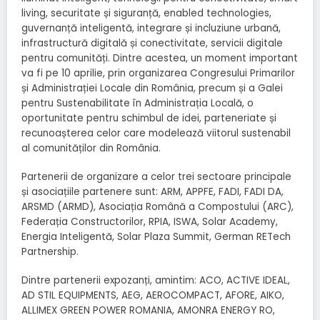
living, securitate și siguranță, enabled technologies,
guvernanță inteligentă, integrare și incluziune urbană,
infrastructură digitală și conectivitate, servicii digitale
pentru comunități. Dintre acestea, un moment important
va fi pe 10 aprilie, prin organizarea Congresului Primarilor
și Administrației Locale din România, precum și a Galei
pentru Sustenabilitate în Administrația Locală, o
oportunitate pentru schimbul de idei, parteneriate și
recunoașterea celor care modelează viitorul sustenabil
al comunităților din România.
Partenerii de organizare a celor trei sectoare principale
și asociațiile partenere sunt: ARM, APPFE, FADI, FADI DA,
ARSMD (ARMD), Asociația Română a Compostului (ARC),
Federația Constructorilor, RPIA, ISWA, Solar Academy,
Energia Inteligentă, Solar Plaza Summit, German RETech
Partnership.
Dintre partenerii expozanți, amintim: ACO, ACTIVE IDEAL,
AD STIL EQUIPMENTS, AEG, AEROCOMPACT, AFORE, AIKO,
ALLIMEX GREEN POWER ROMANIA, AMONRA ENERGY RO,