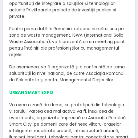
oportunități de integrare a soluțiilor și tehnologiilor
actuale în viitoarele proiecte de investiții publice și
private.
Pentru prima dată în România, rețeaua numărul unu pe
zona de waste management, ISWA (International Solid
Waste Association), va fi prezentă cu un meeting point,
pentru întâlniri ale profesioniștilor cu managementul
rețelei.
De asemenea, va fi organizată și o conferință pe tema
salubrității la nivel național, de către Asociația Română
de Salubritate și pentru Managementul Deșeurilor.
URBAN SMART EXPO
Va avea o zonă de demo, cu prototipuri din tehnologia
viitorului. Partea cea mai activă va fi, însă, cea de
evenimente, organizate împreună cu Asociația Română
Smart City, pe domenii care definesc viitorul orașelor
inteligente: mobilitate urbană, infrastructură urbană,
iluminat inteligent, tehnologii pentru conectivitate, smart