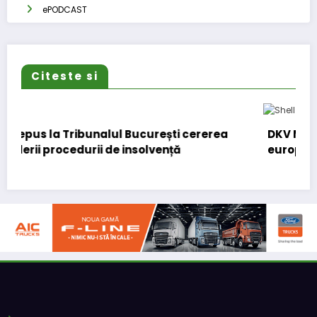
ePODCAST
Citeste si
DKV Mobility și Shell își extind parteneriatul
european