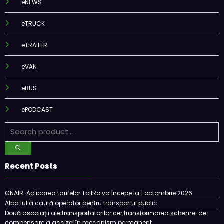
eNEWS
eTRUCK
eTRAILER
eVAN
eBUS
ePODCAST
Recent Posts
CNAIR: Aplicarea tarifelor TollRo va începe la 1 octombrie 2026
Alba Iulia caută operator pentru transportul public
Două asociații ale transportatorilor cer transformarea schemei de
compensare a accizei în mecanism permanent