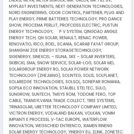
ENERJI, MEVA, MEYER BURGER, MIK-GREEN, MR. FILL BV,
MYPLAST INVESTMENTS, NEXT GENERATION TECHNOLOGIES,
NORD ENGINEERING, ODOR CONTROL, PARTENER, PLUG AND
PLAY ENERGY, PRIME BATTERIES TECHNOLOGY, PRO DANCE
SHOW, PROCEMA PERLLIT, PROFCEISS ELECTRIC, PUSTUN
ENERGY TECHNOLOGY, P V SYSTEM, QINGDAO ANGILE
ENERGY TECH, QN SOLAR, RENAULT, RENAC POWER,
RENOVATIO, RICO, ROEL, SCANIA, SCARAB FAYAT GROUP,
SHANGHAI ZOE ENERGY STORAGETECHNOLOGY,
SIGENERGY, SINEXCEL – ISUNA, SKE – SOLAR INVERTERS,
SKIBICKI, SMA, SNOW SERVICE, SOLAR-LOG, SOLAR MD,
SOLARGROUP ENERGY RO, SOLAX POWER NETWORK
TECHNOLOGY (ZHEJIANG), SOLINTEG, SOLIS, SOLPLANET,
SOLAREDGE TECHNOLOGIES, SOLSOL, SONEPAR ROMANIA,
SOPSA ECO INNOVATION, STÄUBLI, STELTEC, SULO,
SUNGROW, SUNTECH, TMSYS ROM, TODOME FERO, TOP
CABLE, TRANSYLVANIA TRADE COLLECT, TREE SYSTEMS,
TRINASOLAR, UBETTER TECHNOLOGY COMPANY LIMITED,
VICTRON ENERGY, VODALAND BALKAN, VOLKAN, VOMM
IMPIANTI E PROCESSI, V-TAC EUROPE, WATERFLOW
INNOVATION, WEGSCHEID ENTRENCO, XIAMEN RINENG
SOLAR ENERGY TECHNOLOGY, YINERGY EU, ZLINK, ZONETEC.