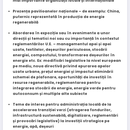
mai importante organizații locale și internaționale
Prezența pavilioanelor naționale – de exemplu: China,
puternic reprezentată în producția de energie
regenerabilă
Abordarea în expoziție sau în evenimente a unor
direcții și tematici noi sau cu importanță în contextul
reglementărilor U.E. – managementul apei și apei
uzate, textilelor, deșeurilor periculoase, stocării
energiei, compostului, transformarea deșeurilor în
energie etc. Ex: modificări legislative la nivel european
pe mediu, noua directivă privind epurarea apelor
uzate urbane, prețul energiei și impactul eliminării
schemei de plafonare, oportunități de investiții în
resurse regenerabile, reglementarea pentru
integrarea stocării de energie, energie verde pentru
autoconsum și multiple alte subiecte
Teme de interes pentru administrația locală de la
accelerarea tranziției verzi (atragerea fondurilor,
infrastructură sustenabilă, digitalizare, reglementări
și provocări legislative) la investiții strategice pe
energie, apă, deșeuri