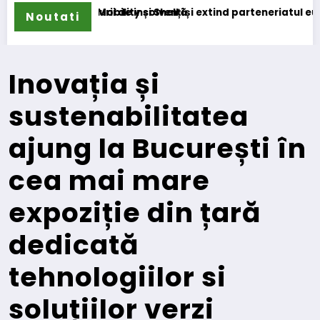
ță
l își extind parteneriatul european
Noutati
Blue River: 26.123 km cu
Inovația și
sustenabilitatea
ajung la București în
cea mai mare
expoziție din țară
dedicată
tehnologiilor si
soluțiilor verzi