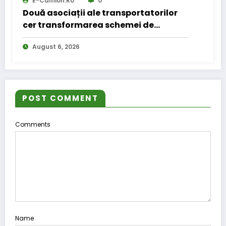
E-Camion.ro
0
Două asociații ale transportatorilor
cer transformarea schemei de
compensare a accizei în mecanism
August 6, 2026
permanent
POST COMMENT
Comments
Name