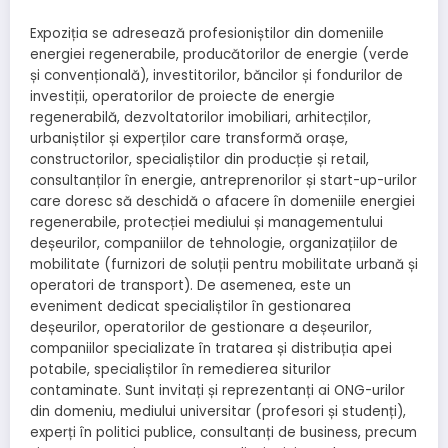
Expoziția se adresează profesioniștilor din domeniile
energiei regenerabile, producătorilor de energie (verde
și convențională), investitorilor, băncilor și fondurilor de
investiții, operatorilor de proiecte de energie
regenerabilă, dezvoltatorilor imobiliari, arhitecților,
urbaniștilor și experților care transformă orașe,
constructorilor, specialiștilor din producție și retail,
consultanților în energie, antreprenorilor și start-up-urilor
care doresc să deschidă o afacere în domeniile energiei
regenerabile, protecției mediului și managementului
deșeurilor, companiilor de tehnologie, organizațiilor de
mobilitate (furnizori de soluții pentru mobilitate urbană și
operatori de transport). De asemenea, este un
eveniment dedicat specialiștilor în gestionarea
deșeurilor, operatorilor de gestionare a deșeurilor,
companiilor specializate în tratarea și distribuția apei
potabile, specialiștilor în remedierea siturilor
contaminate. Sunt invitați și reprezentanți ai ONG-urilor
din domeniu, mediului universitar (profesori și studenți),
experți în politici publice, consultanți de business, precum