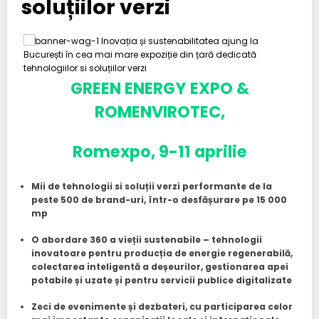
soluțiilor verzi
GREEN ENERGY EXPO &
ROMENVIROTEC,
Romexpo, 9-11 aprilie
Mii de
tehnologii si soluții
verzi performante de la
peste 500 de brand-uri, într-o desfășurare pe 15 000
mp
O abordare 360 a vieții sustenabile – tehnologii
inovatoare pentru producția de energie regenerabilă,
colectarea inteligentă a deșeurilor, gestionarea apei
potabile și uzate și pentru servicii publice digitalizate
Zeci de evenimente și dezbateri, cu participarea celor