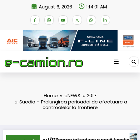
Skip
August 6, 2026
1:14:02 AM
to
content
Home
eNEWS
2017
Suedia – Prelungirea perioadei de efectuare a
controalelor la frontiere
argo introduce o nouă funcționalitate
Daimler Truck recheamă