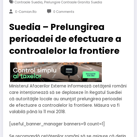
,
Controale Suedia
Prelungire Controale Granita Suedia
E-Camion.ro
0 Comments
Suedia – Prelungirea
perioadei de efectuare a
controalelor la frontiere
Ministerul Afacerilor Externe informează cetăţenii români
care intenționează să se deplaseze în Regatul Suediei
că autorităţile locale au anunţat prelungirea perioadei
de efectuare a controalelor la frontiere. Măsura va fi
valabilă până la 11 mai 2018.
[useful_banner_manager banners=9 count=1]
Se recomandă cetățenilor români să se asigure că dețin