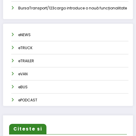
BursaTransport/123cargo introduce o nouă funcționalitate
eNEWS
eTRUCK
eTRAILER
eVAN
eBUS
ePODCAST
Citeste si