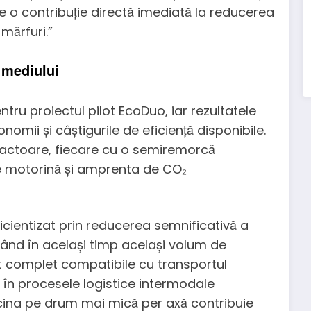
uce o contribuție directă imediată la reducerea
 mărfuri.”
 mediului
pentru proiectul pilot EcoDuo, iar rezultatele
omii și câștigurile de eficiență disponibile.
ractoare, fiecare cu o semiremorcă
 motorină și amprenta de CO₂
ficientizat prin reducerea semnificativă a
nând în același timp același volum de
t complet compatibile cu transportul
 în procesele logistice intermodale
rcina pe drum mai mică per axă contribuie