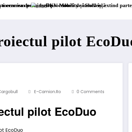
de insolvență
și Shell își extind parteneriatul european
Blue River: 26.1
roiectul pilot EcoDu
argobull
E-Camion.ro
0 Comments
ectul pilot EcoDuo