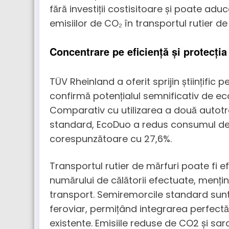
fără investiții costisitoare și poate ad
emisiilor de CO₂ în transportul rutier de
Concentrare pe eficiență și protecția
TÜV Rheinland a oferit sprijin științific 
confirmă potențialul semnificativ de econ
Comparativ cu utilizarea a două autot
standard, EcoDuo a redus consumul de
corespunzătoare cu 27,6%.
Transportul rutier de mărfuri poate fi e
numărului de călătorii efectuate, menți
transport. Semiremorcile standard sun
feroviar, permițând integrarea perfectă
existente. Emisiile reduse de CO2 și sa