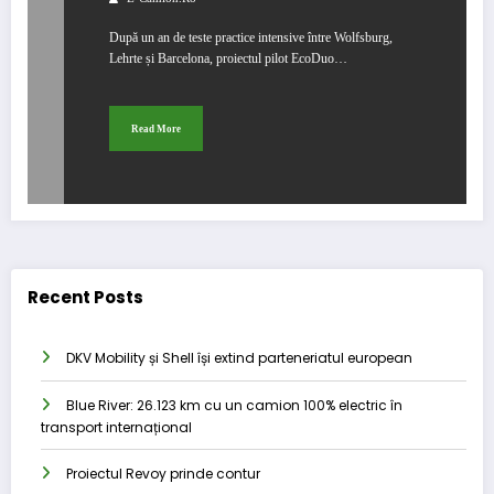
După un an de teste practice intensive între Wolfsburg,
Lehrte și Barcelona, ​​proiectul pilot EcoDuo…
Read More
Recent Posts
DKV Mobility și Shell își extind parteneriatul european
Blue River: 26.123 km cu un camion 100% electric în
transport internațional
Proiectul Revoy prinde contur