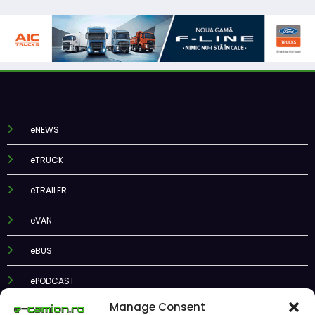
eNEWS
eTRUCK
eTRAILER
eVAN
eBUS
ePODCAST
Manage Consent