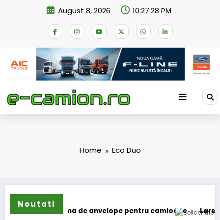
Skip
August 8, 2026
10:27:28 PM
to
content
Home
Eco Duo
Noutati
și extinde gama de anvelope pentru camioane
Lars Ljungst