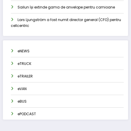
Sailun își extinde gama de anvelope pentru camioane
Lars Ljungström a fost numit director general (CFO) pentru
cellcentric
eNEWS
eTRUCK
eTRAILER
eVAN
eBUS
ePODCAST