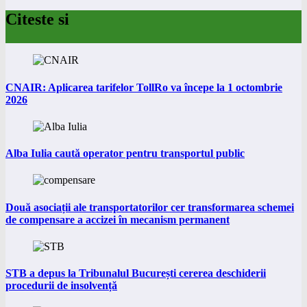
Citeste si
CNAIR: Aplicarea tarifelor TollRo va începe la 1 octombrie
2026
Alba Iulia caută operator pentru transportul public
Două asociații ale transportatorilor cer transformarea schemei
de compensare a accizei în mecanism permanent
STB a depus la Tribunalul București cererea deschiderii
procedurii de insolvență