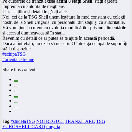
Pe culoarele de tranzit există
acum 8 stații Shell,
stații agreate
împreună cu autoritățile maghiare.
Lista stațiilor și detalii le găsiți aici:
Noi, cei de la TSG Shell ținem legătura în mod constant cu colegii
noștri de la Shell Ungaria, cu personalul din stații și cu autoritățile.
Vă vom ține la curent cu evoluția modificărilor privind alimentările
și accesul dumneavoastră în stații.
Revenim cu detalii ce ar putea să te ajute în această perioadă.
Dacă ai întrebări, nu ezita să ne scrii. O întreagă echipă de suport îți
stă la dispoziție.
#echipaTSG
#orientatcatretine
Share this content:
Tag
#stiidelaTSG
NOI REGULI
TRANZITARE
TSG
EUROSHELL CARD
ungaria