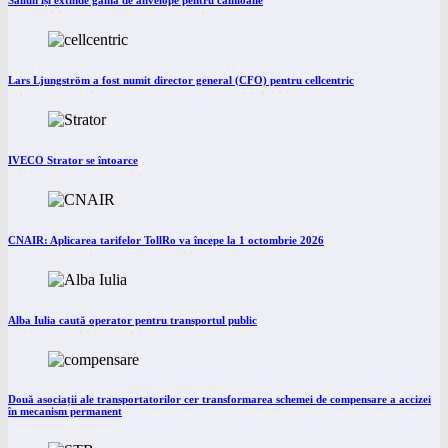
Lars Ljungström a fost numit director general (CFO) pentru cellcentric
IVECO Strator se întoarce
CNAIR: Aplicarea tarifelor TollRo va începe la 1 octombrie 2026
Alba Iulia caută operator pentru transportul public
Două asociații ale transportatorilor cer transformarea schemei de compensare a accizei
în mecanism permanent