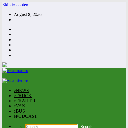
Skip to content
August 8, 2026
eNEWS
eTRUCK
eTRAILER
eVAN
eBUS
ePODCAST