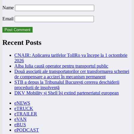
Name
Email
Recent Posts
CNAIR: Aplicarea tarifelor TollRo va începe la 1 octombrie
2026
Alba Iulia caută operator pentru transportul public
Două asociații ale transportatorilor cer transformarea schemei
de compensare a accizei în mecanism permanent
STB a depus la Tribunalul București cererea deschiderii
procedurii de insolvență
DKV Mobility și Shell își extind parteneriatul european
eNEWS
eTRUCK
eTRAILER
eVAN
eBUS
ePODCAST