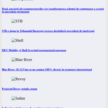
Două asociații ale transportatorilor cer transformarea schemei de compensare a accizei
în mecanism permanent
STB a depus la Tribunalul București cererea deschiderii procedurii de insolvență
DKV Mobility și Shell își extind parteneriatul european
Blue River: 26.123 km cu un camion 100% electric în transport internațional
Proiectul Revoy prinde contur
Sailun își extinde gama de anvelope pentru camioane