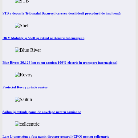
STB a depus la Tribunalul București cererea deschiderii procedurii de insolvență
DKV Mobility și Shell își extind parteneriatul european
Blue River: 26.123 km cu un camion 100% electric în transport internațional
Proiectul Revoy prinde contur
Sailun își extinde gama de anvelope pentru camioane
Lars Ljungström a fost numit director general (CFO) pentru cellcentric