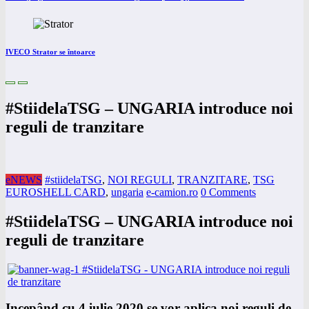
IVECO Strator se întoarce
#StiidelaTSG – UNGARIA introduce noi
reguli de tranzitare
eNEWS
#stiidelaTSG
,
NOI REGULI
,
TRANZITARE
,
TSG
EUROSHELL CARD
,
ungaria
e-camion.ro
0 Comments
#StiidelaTSG – UNGARIA introduce noi
reguli de tranzitare
Incepând cu 4 iulie 2020 se vor aplica noi reguli de