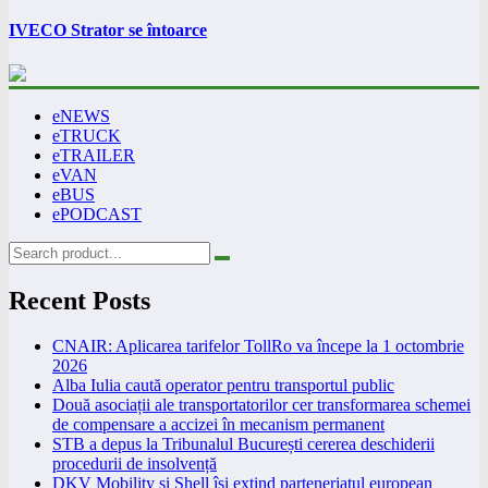
IVECO Strator se întoarce
eNEWS
eTRUCK
eTRAILER
eVAN
eBUS
ePODCAST
Recent Posts
CNAIR: Aplicarea tarifelor TollRo va începe la 1 octombrie
2026
Alba Iulia caută operator pentru transportul public
Două asociații ale transportatorilor cer transformarea schemei
de compensare a accizei în mecanism permanent
STB a depus la Tribunalul București cererea deschiderii
procedurii de insolvență
DKV Mobility și Shell își extind parteneriatul european