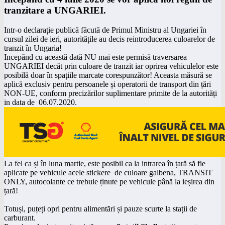
tranzitare a UNGARIEI.
Intr-o declarație publică
făcută de Primul Ministru al Ungariei în
cursul zilei de ieri, autoritățile au decis reintroducerea culoarelor de
tranzit în Ungaria!
Incepând cu această dată NU mai este permisă traversarea
UNGARIEI decât prin culoare de tranzit iar oprirea vehiculelor este
posibilă doar în spațiile marcate corespunzător! Aceasta măsură se
aplică exclusiv pentru persoanele și operatorii de transport din țări
NON-UE, conform precizărilor suplimentare primite de la autorități
in data de 06.07.2020.
La fel ca și în luna martie, este posibil ca la intrarea în țară să fie
aplicate pe vehicule acele stickere de culoare galbena, TRANSIT
ONLY, autocolante ce trebuie ținute pe vehicule până la ieșirea din
țară!
Totuși, puțeți opri pentru alimentări și pauze scurte la stații de
carburant
.