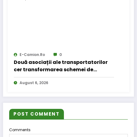
E-Camion.ro
0
Două asociații ale transportatorilor
cer transformarea schemei de
compensare a accizei în mecanism
August 6, 2026
permanent
POST COMMENT
Comments