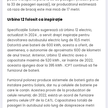
la 33 de pasageri așezați), iar producătorul estimează
că raza de bracaj este mai mică de 17 metri.
Urbino 12 folosit ca inspirație
Specificațiile Solaris sugerează că Urbino 12 electric,
actualizat în 2024 , a servit drept inspirație pentru
dezvoltarea autobuzului electric lung de 10,5 metri.
Datorită unei baterii de 600 kWh, acesta a oferit, de
asemenea, o autonomie de aproximativ 600 de kilometri
de anul trecut. Anterior, Urbino 12 electric avea o
capacitate maximă de 520 kWh , iar înainte de 2022,
aceasta ajungea doar la 395 kWh . ICPT continuă să fie
furnizorul de baterii.
Furnizorul polonez produce sistemele de baterii gata de
instalare pentru Solaris, dar nu și celulele de baterie pe
care le conțin. Acestea provin de la producători de
celule renumiți; din 2022, există un acord de furnizare
pentru celule LFP de la CATL. Capacitatea totală de
pasageri în autobuzul solo lung de doisprezece metri