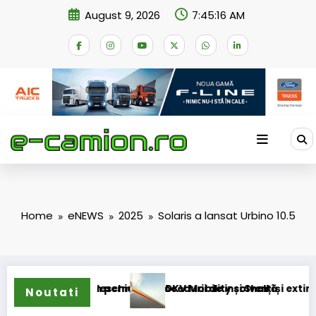
Skip
August 9, 2026
7:45:17 AM
to
content
Home
eNEWS
2025
Solaris a lansat Urbino 10.5
ermanent
iderii procedurii de insolvență
DKV Mobility și Shell își extind parteneriatul europe
Noutati