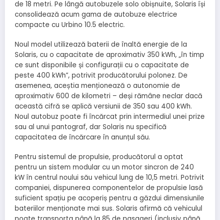
de 18 metri. Pe lângă autobuzele solo obișnuite, Solaris își
consolidează acum gama de autobuze electrice
compacte cu Urbino 10.5 electric.
Noul model utilizează baterii de înaltă energie de la
Solaris, cu o capacitate de aproximativ 350 kWh, „în timp
ce sunt disponibile și configurații cu o capacitate de
peste 400 kWh”, potrivit producătorului polonez. De
asemenea, aceștia menționează o autonomie de
aproximativ 600 de kilometri – deși rămâne neclar dacă
această cifră se aplică versiunii de 350 sau 400 kWh.
Noul autobuz poate fi încărcat prin intermediul unei prize
sau al unui pantograf, dar Solaris nu specifică
capacitatea de încărcare în anunțul său.
Pentru sistemul de propulsie, producătorul a optat
pentru un sistem modular cu un motor sincron de 240
kW în centrul noului său vehicul lung de 10,5 metri. Potrivit
companiei, dispunerea componentelor de propulsie lasă
suficient spațiu pe acoperiș pentru a găzdui dimensiunile
bateriilor menționate mai sus. Solaris afirmă că vehiculul
poate transporta până la 85 de pasageri (inclusiv până