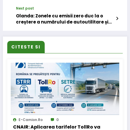
Einride
Next post
Olanda: Zonele cu emisii zero duc la o
creștere a numărului de autoutilitare și
camioane electrice
CITESTE SI
E-Camion.ro
0
CNAIR: Aplicarea tarifelor TollRo va