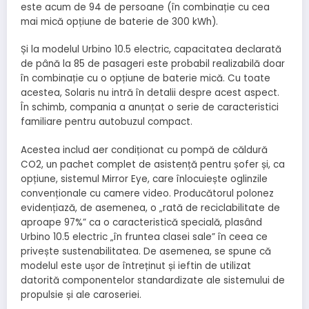
este acum de 94 de persoane (în combinație cu cea
mai mică opțiune de baterie de 300 kWh).
Și la modelul Urbino 10.5 electric, capacitatea declarată
de până la 85 de pasageri este probabil realizabilă doar
în combinație cu o opțiune de baterie mică. Cu toate
acestea, Solaris nu intră în detalii despre acest aspect.
În schimb, compania a anunțat o serie de caracteristici
familiare pentru autobuzul compact.
Acestea includ aer condiționat cu pompă de căldură
CO2, un pachet complet de asistență pentru șofer și, ca
opțiune, sistemul Mirror Eye, care înlocuiește oglinzile
convenționale cu camere video. Producătorul polonez
evidențiază, de asemenea, o „rată de reciclabilitate de
aproape 97%” ca o caracteristică specială, plasând
Urbino 10.5 electric „în fruntea clasei sale” în ceea ce
privește sustenabilitatea. De asemenea, se spune că
modelul este ușor de întreținut și ieftin de utilizat
datorită componentelor standardizate ale sistemului de
propulsie și ale caroseriei.