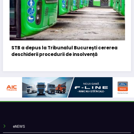
Tribunalul București cererea
DKV Mobility și Shell
cedurii de insolvență
european
eNEWS