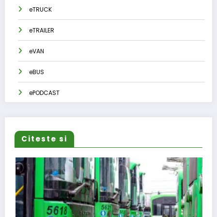
eTRUCK
eTRAILER
eVAN
eBUS
ePODCAST
Citeste si