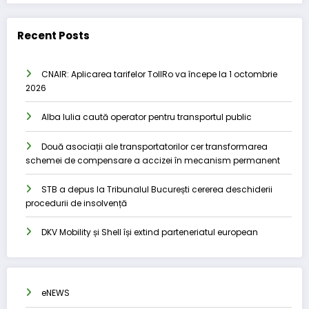
Recent Posts
CNAIR: Aplicarea tarifelor TollRo va începe la 1 octombrie
2026
Alba Iulia caută operator pentru transportul public
Două asociații ale transportatorilor cer transformarea
schemei de compensare a accizei în mecanism permanent
STB a depus la Tribunalul București cererea deschiderii
procedurii de insolvență
DKV Mobility și Shell își extind parteneriatul european
eNEWS