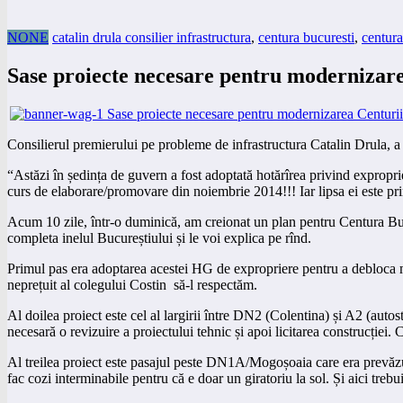
NONE
catalin drula consilier infrastructura
,
centura bucuresti
,
centura
Sase proiecte necesare pentru modernizare
Consilierul premierului pe probleme de infrastructura Catalin Drula, a 
“Astăzi în ședința de guvern a fost adoptată hotărîrea privind expropri
curs de elaborare/promovare din noiembrie 2014!!! Iar lipsa ei este prin
Acum 10 zile, într-o duminică, am creionat un plan pentru Centura Bucur
completa inelul Bucureștiului și le voi explica pe rînd.
Primul pas era adoptarea acestei HG de expropriere pentru a debloca mo
neprețuit al colegului Costin să-l respectăm.
Al doilea proiect este cel al largirii între DN2 (Colentina) și A2 (autos
necesară o revizuire a proiectului tehnic și apoi licitarea construcției.
Al treilea proiect este pasajul peste DN1A/Mogoșoaia care era prevăzut a
fac cozi interminabile pentru că e doar un giratoriu la sol. Și aici trebuie