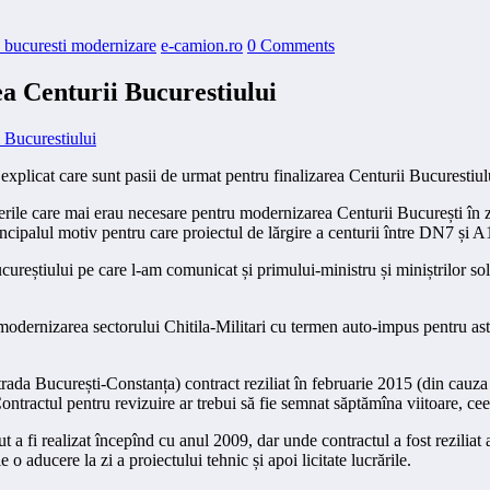
 bucuresti modernizare
e-camion.ro
0 Comments
a Centurii Bucurestiului
explicat care sunt pasii de urmat pentru finalizarea Centurii Bucurestiul
erile care mai erau necesare pentru modernizarea Centurii București în z
cipalul motiv pentru care proiectul de lărgire a centurii între DN7 și A1 
eștiului pe care l-am comunicat și primului-ministru și miniștrilor solic
dernizarea sectorului Chitila-Militari cu termen auto-impus pentru astă
trada București-Constanța) contract reziliat în februarie 2015 (din cauza i
 Contractul pentru revizuire ar trebui să fie semnat săptămîna viitoare, c
 fi realizat începînd cu anul 2009, dar unde contractul a fost reziliat ac
 o aducere la zi a proiectului tehnic și apoi licitate lucrările.