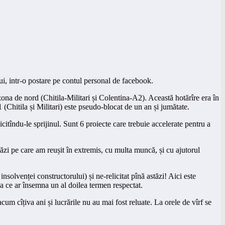
ui, intr-o postare pe contul personal de facebook.
ona de nord (Chitila-Militari și Colentina-A2). Această hotărîre era în
(Chitila și Militari) este pseudo-blocat de un an și jumătate.
itîndu-le sprijinul. Sunt 6 proiecte care trebuie accelerate pentru a
zi pe care am reușit în extremis, cu multa muncă, și cu ajutorul
nsolvenței constructorului) și ne-relicitat pînă astăzi! Aici este
eea ce ar însemna un al doilea termen respectat.
um cîțiva ani și lucrările nu au mai fost reluate. La orele de vîrf se