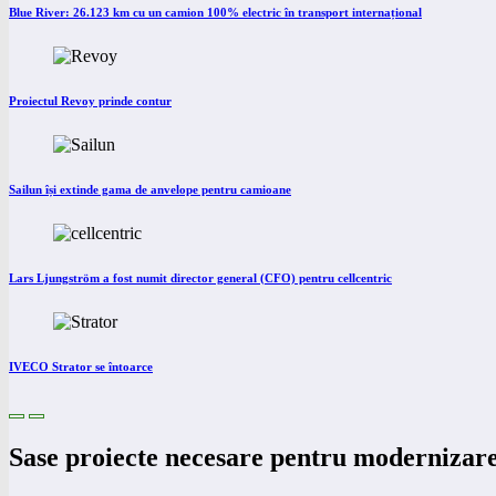
Blue River: 26.123 km cu un camion 100% electric în transport internațional
Proiectul Revoy prinde contur
Sailun își extinde gama de anvelope pentru camioane
Lars Ljungström a fost numit director general (CFO) pentru cellcentric
IVECO Strator se întoarce
Sase proiecte necesare pentru modernizare