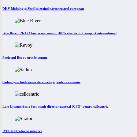
DKV Mobility și Shell își extind parteneriatul european
Blue River: 26.123 km cu un camion 100% electric în transport internațional
Proiectul Revoy prinde contur
Sailun își extinde gama de anvelope pentru camioane
Lars Ljungström a fost numit director general (CFO) pentru cellcentric
IVECO Strator se întoarce