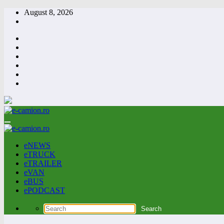
Skip
August 8, 2026
to
content
eNEWS
eTRUCK
eTRAILER
eVAN
eBUS
ePODCAST