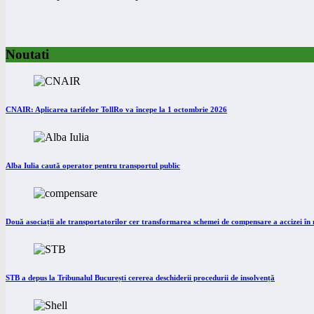
Noutati
CNAIR: Aplicarea tarifelor TollRo va începe la 1 octombrie 2026
Alba Iulia caută operator pentru transportul public
Două asociații ale transportatorilor cer transformarea schemei de compensare a accizei î
STB a depus la Tribunalul București cererea deschiderii procedurii de insolvență