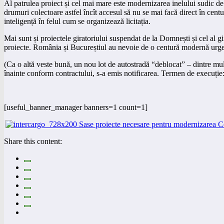
Al patrulea proiect și cel mai mare este modernizarea inelului sudic de
drumuri colectoare astfel încît accesul să nu se mai facă direct în centur
inteligență în felul cum se organizează licitația.
Mai sunt și proiectele giratoriului suspendat de la Domnești și cel al g
proiecte. România și Bucureștiul au nevoie de o centură modernă urge
(Ca o altă veste bună, un nou lot de autostradă “deblocat” – dintre mu
înainte conform contractului, s-a emis notificarea. Termen de execuție:
[useful_banner_manager banners=1 count=1]
Share this content: