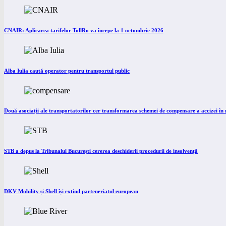
CNAIR: Aplicarea tarifelor TollRo va începe la 1 octombrie 2026
Alba Iulia caută operator pentru transportul public
Două asociații ale transportatorilor cer transformarea schemei de compensare a accizei î
STB a depus la Tribunalul București cererea deschiderii procedurii de insolvență
DKV Mobility și Shell își extind parteneriatul european