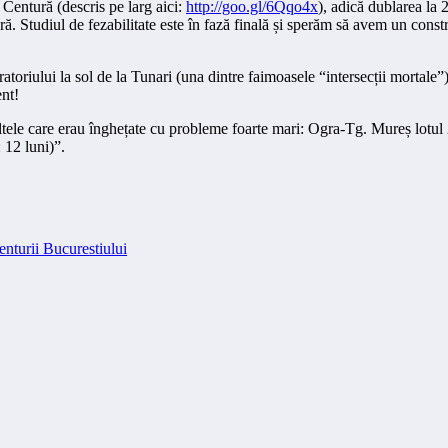
 Centură (descris pe larg aici:
http://goo.gl/6Qqo4x
), adică dublarea la 2
ă. Studiul de fezabilitate este în fază finală și sperăm să avem un constru
iratoriului la sol de la Tunari (una dintre faimoasele “intersecții mortal
nt!
ltele care erau înghețate cu probleme foarte mari: Ogra-Tg. Mureș lotul 
 12 luni)”.