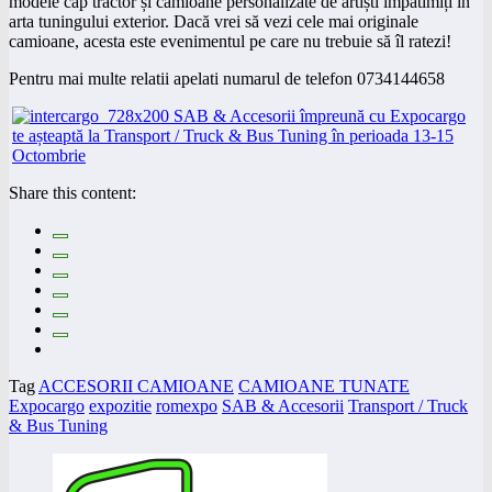
modele cap tractor și camioane personalizate de artiști împătimiți în
arta tuningului exterior. Dacă vrei să vezi cele mai originale
camioane, acesta este evenimentul pe care nu trebuie să îl ratezi!
Pentru mai multe relatii apelati numarul de telefon 0734144658
Share this content:
Tag
ACCESORII CAMIOANE
CAMIOANE TUNATE
Expocargo
expozitie
romexpo
SAB & Accesorii
Transport / Truck
& Bus Tuning