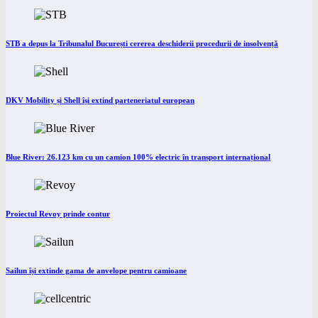
STB a depus la Tribunalul București cererea deschiderii procedurii de insolvență
DKV Mobility și Shell își extind parteneriatul european
Blue River: 26.123 km cu un camion 100% electric în transport internațional
Proiectul Revoy prinde contur
Sailun își extinde gama de anvelope pentru camioane