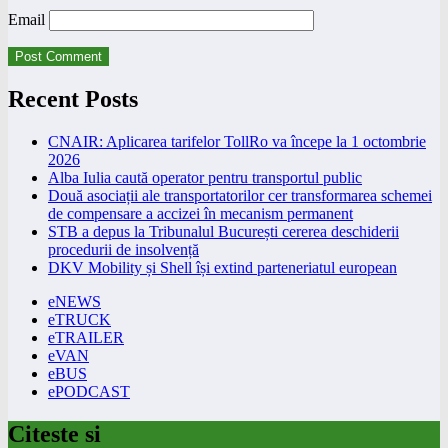
Email
Recent Posts
CNAIR: Aplicarea tarifelor TollRo va începe la 1 octombrie
2026
Alba Iulia caută operator pentru transportul public
Două asociații ale transportatorilor cer transformarea schemei
de compensare a accizei în mecanism permanent
STB a depus la Tribunalul București cererea deschiderii
procedurii de insolvență
DKV Mobility și Shell își extind parteneriatul european
eNEWS
eTRUCK
eTRAILER
eVAN
eBUS
ePODCAST
Citeste si