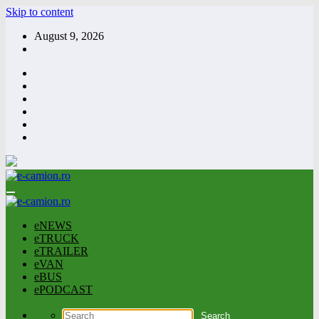
Skip to content
August 9, 2026
eNEWS
eTRUCK
eTRAILER
eVAN
eBUS
ePODCAST