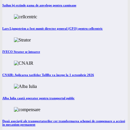
Sailun își extinde gama de anvelope pentru camioane
Lars Ljungström a fost numit director general (CFO) pentru cellcentric
IVECO Strator se întoarce
CNAIR: Aplicarea tarifelor TollRo va începe la 1 octombrie 2026
Alba Iulia caută operator pentru transportul public
Două asociații ale transportatorilor cer transformarea schemei de compensare a accizei
în mecanism permanent