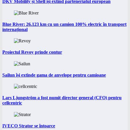
DKV Mobility și Shell își extind parteneriatul european
Blue River: 26.123 km cu un camion 100% electric în transport
internațional
Proiectul Revoy prinde contur
Sailun își extinde gama de anvelope pentru camioane
Lars Ljungström a fost numit director general (CFO) pentru
cellcentric
IVECO Strator se întoarce