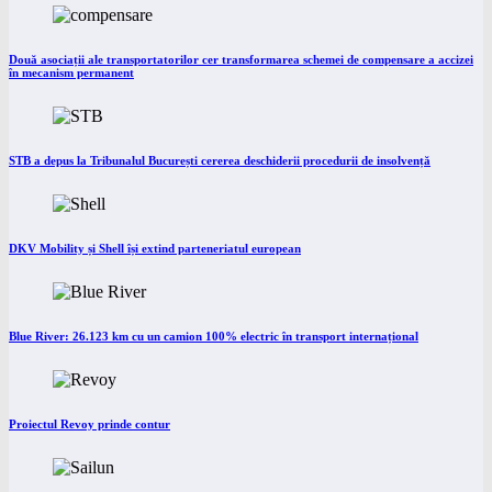
Două asociații ale transportatorilor cer transformarea schemei de compensare a accizei
în mecanism permanent
STB a depus la Tribunalul București cererea deschiderii procedurii de insolvență
DKV Mobility și Shell își extind parteneriatul european
Blue River: 26.123 km cu un camion 100% electric în transport internațional
Proiectul Revoy prinde contur