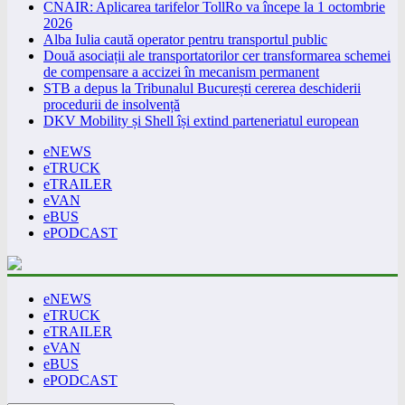
CNAIR: Aplicarea tarifelor TollRo va începe la 1 octombrie
2026
Alba Iulia caută operator pentru transportul public
Două asociații ale transportatorilor cer transformarea schemei
de compensare a accizei în mecanism permanent
STB a depus la Tribunalul București cererea deschiderii
procedurii de insolvență
DKV Mobility și Shell își extind parteneriatul european
eNEWS
eTRUCK
eTRAILER
eVAN
eBUS
ePODCAST
eNEWS
eTRUCK
eTRAILER
eVAN
eBUS
ePODCAST