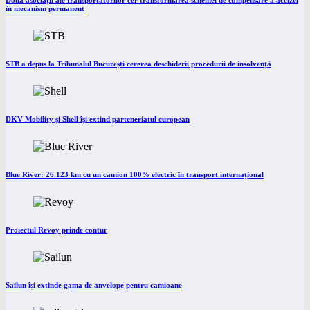
Două asociații ale transportatorilor cer transformarea schemei de compensare a accizei
în mecanism permanent
STB a depus la Tribunalul București cererea deschiderii procedurii de insolvență
DKV Mobility și Shell își extind parteneriatul european
Blue River: 26.123 km cu un camion 100% electric în transport internațional
Proiectul Revoy prinde contur
Sailun își extinde gama de anvelope pentru camioane