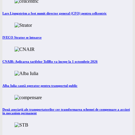
Lars Ljungström a fost numit director general (CFO) pentru cellcentric
IVECO Strator se întoarce
CNAIR: Aplicarea tarifelor TollRo va începe la 1 octombrie 2026
Alba Iulia caută operator pentru transportul public
Două asociații ale transportatorilor cer transformarea schemei de compensare a accizei
în mecanism permanent