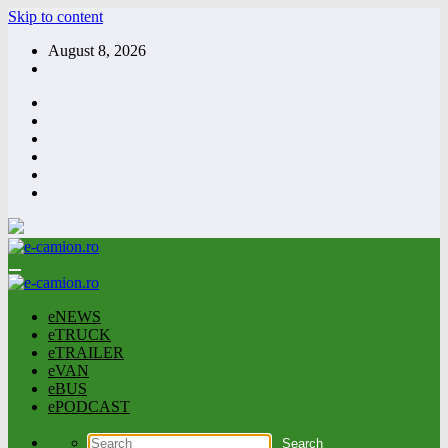
Skip to content
August 8, 2026
eNEWS
eTRUCK
eTRAILER
eVAN
eBUS
ePODCAST