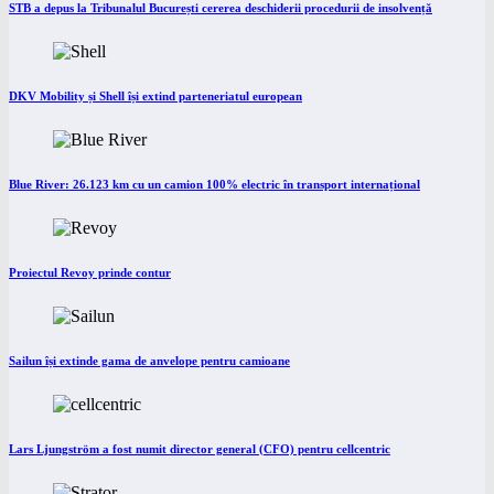
STB a depus la Tribunalul București cererea deschiderii procedurii de insolvență
DKV Mobility și Shell își extind parteneriatul european
Blue River: 26.123 km cu un camion 100% electric în transport internațional
Proiectul Revoy prinde contur
Sailun își extinde gama de anvelope pentru camioane
Lars Ljungström a fost numit director general (CFO) pentru cellcentric