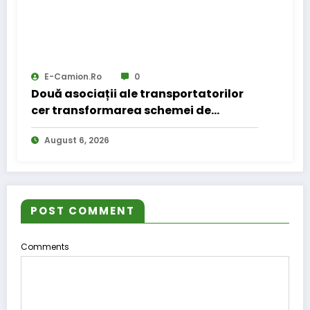
E-Camion.ro
0
Două asociații ale transportatorilor
cer transformarea schemei de
compensare a accizei în mecanism
August 6, 2026
permanent
POST COMMENT
Comments