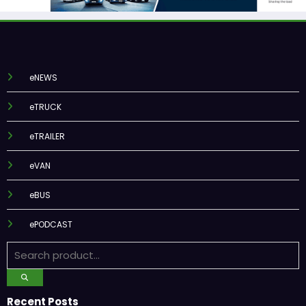
eNEWS
eTRUCK
eTRAILER
eVAN
eBUS
ePODCAST
Recent Posts