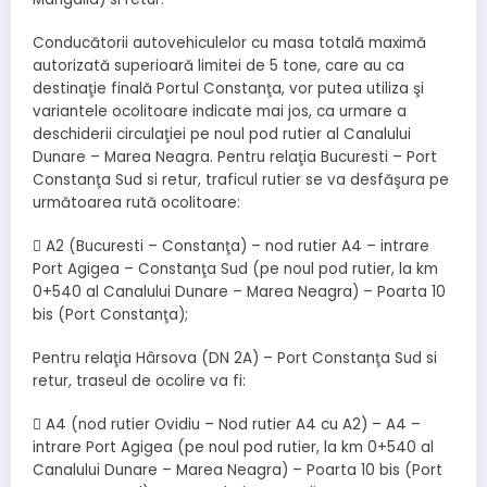
Conducătorii autovehiculelor cu masa totală maximă
autorizată superioară limitei de 5 tone, care au ca
destinaţie finală Portul Constanţa, vor putea utiliza şi
variantele ocolitoare indicate mai jos, ca urmare a
deschiderii circulaţiei pe noul pod rutier al Canalului
Dunare – Marea Neagra. Pentru relaţia Bucuresti – Port
Constanţa Sud si retur, traficul rutier se va desfăşura pe
următoarea rută ocolitoare:
 A2 (Bucuresti – Constanţa) – nod rutier A4 – intrare
Port Agigea – Constanţa Sud (pe noul pod rutier, la km
0+540 al Canalului Dunare – Marea Neagra) – Poarta 10
bis (Port Constanţa);
Pentru relaţia Hârsova (DN 2A) – Port Constanţa Sud si
retur, traseul de ocolire va fi:
 A4 (nod rutier Ovidiu – Nod rutier A4 cu A2) – A4 –
intrare Port Agigea (pe noul pod rutier, la km 0+540 al
Canalului Dunare – Marea Neagra) – Poarta 10 bis (Port