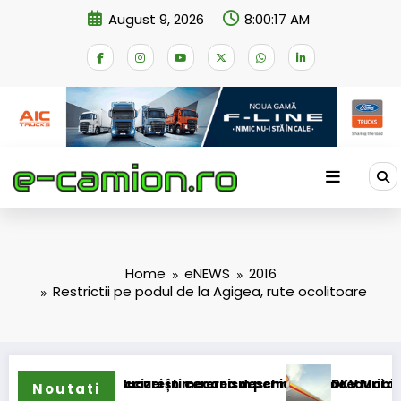
Skip
August 9, 2026
8:00:17 AM
to
content
Home
eNEWS
2016
Restrictii pe podul de la Agigea, rute ocolitoare
 accizei în mecanism permanent
 București cererea deschiderii procedurii de insolvență
DKV Mobility și Shell își ext
Noutati