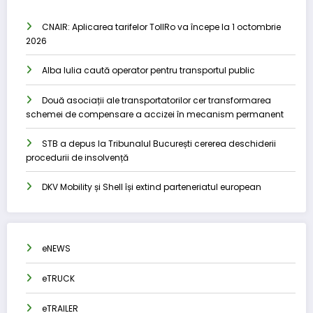
CNAIR: Aplicarea tarifelor TollRo va începe la 1 octombrie
2026
Alba Iulia caută operator pentru transportul public
Două asociații ale transportatorilor cer transformarea
schemei de compensare a accizei în mecanism permanent
STB a depus la Tribunalul București cererea deschiderii
procedurii de insolvență
DKV Mobility și Shell își extind parteneriatul european
eNEWS
eTRUCK
eTRAILER