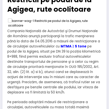
Agigea, rute ocolitoare
Compania Naţională de Autostrăzi şi Drumuri Naţionale
din România anunţă participanţii la trafic menţinerea
până la data de 04.05.2016 a măsurii de restricţionare a
de circulaţiei autovehiculelor cu
MTMA ≥ 5 tone
pe
podul de la Agigea, situat pe DN 39 la poziția kilometrică
8+988, fiind permis exclusiv traficul autovehiculelor
destinate transportului de persoane şi a celor cu regim
de circulaţie prioritară menţionate în OUG 195/2002, Art.
32, alin. (2) lit. a) si b), atunci cand se deplasează în
acţiuni de intervenţie sau în misiuni care au caracter de
urgenţă. Precizăm, de asemenea, că traficul rutier se va
desfăşura pe benzile centrale ale podului, iar viteza de
deplasare va fi limitată la 50 km/h.
Pe perioada adoptării măsurii de restricţionare a
circulaţiei, autovehiculele cu masa totală maximă