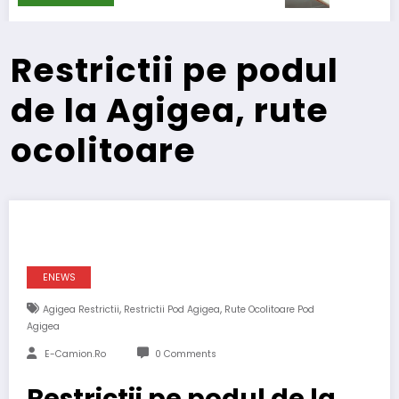
Restrictii pe podul
de la Agigea, rute
ocolitoare
ENEWS
,
,
Agigea Restrictii
Restrictii Pod Agigea
Rute Ocolitoare Pod
Agigea
E-Camion.ro
0 Comments
Restrictii pe podul de la