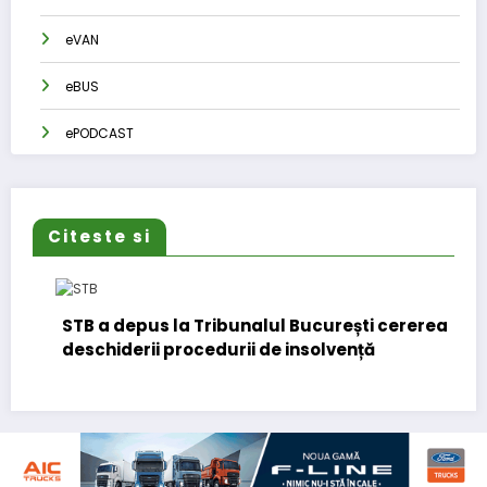
eVAN
eBUS
ePODCAST
Citeste si
STB a depus la Tribunalul București cererea
deschiderii procedurii de insolvență