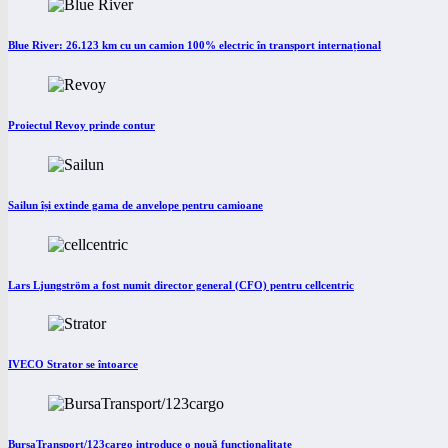
Blue River: 26.123 km cu un camion 100% electric în transport internațional
Proiectul Revoy prinde contur
Sailun își extinde gama de anvelope pentru camioane
Lars Ljungström a fost numit director general (CFO) pentru cellcentric
IVECO Strator se întoarce
BursaTransport/123cargo introduce o nouă funcționalitate