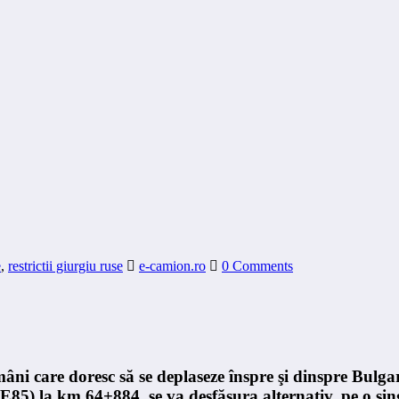
e
,
restrictii giurgiu ruse
e-camion.ro
0 Comments
âni care doresc să se deplaseze înspre şi dinspre Bulga
E85) la km 64+884, se va desfăşura alternativ, pe o sin