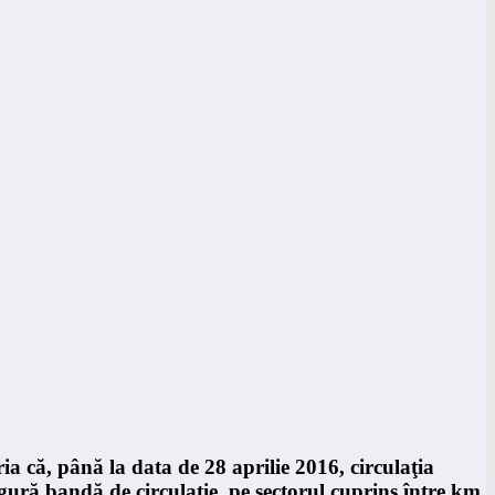
ria că,
până la data de 28 aprilie 2016, circulaţia
gură bandă de circulaţie, pe sectorul cuprins între km