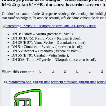
64+525 şi km 64+940, din cauza lucrărilor care vor fi 
Conducătorii auto trebuie să respecte restricţia de circulaţie instituită
stat româno-bulgare, în ambele sensuri, atât de către vehiculele destina
DN 3: Ostrov – Silistra (trecere cu bacul);
DN 38 (E675): Negru Vodă – Kardam (rutier);
DN 39 (E 87): Vama Veche – Durankulak (rutier).
DN 51: Zimnicea – Svishtov (trecere cu bacul);
DN 55: Bechet – Oreahovo ( trecere cu bacul);
DN 56 (E 79): Calafat – Vidin (rutier);
DN 65A: Turnu Măgurele – Nikopole (trecere cu bacul);
Share this content:
Tag
reabilitarea pod giurgiu ruse
restrictii circulatie giurgiu ruse
restri