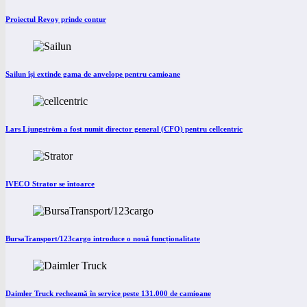
Proiectul Revoy prinde contur
Sailun își extinde gama de anvelope pentru camioane
Lars Ljungström a fost numit director general (CFO) pentru cellcentric
IVECO Strator se întoarce
BursaTransport/123cargo introduce o nouă funcționalitate
Daimler Truck recheamă în service peste 131.000 de camioane