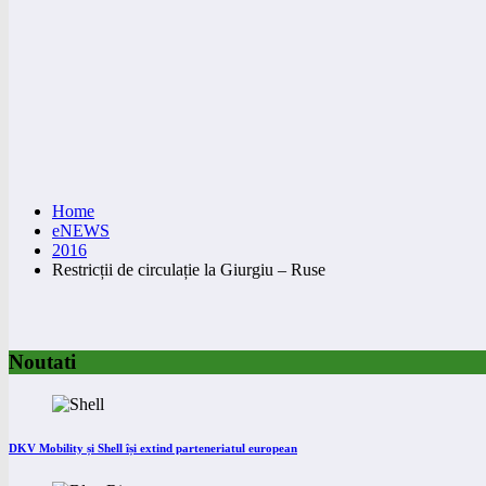
Home
eNEWS
2016
Restricții de circulație la Giurgiu – Ruse
Noutati
DKV Mobility și Shell își extind parteneriatul european