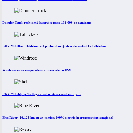
Daimler Truck recheamă în service peste 131.000 de camioane
DKV Mobility achiziționează pachetul majoritar de acțiuni la Tolltickets
Windrose intră în operațiuni comerciale cu DSV
DKV Mobility și Shell își extind parteneriatul european
Blue River: 26.123 km cu un camion 100% electric în transport internațional