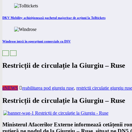
DKV Mobility achiziționează pachetul majoritar de acțiuni la Tolltickets
Windrose intră în operațiuni comerciale cu DSV
Restricții de circulație la Giurgiu – Ruse
eNEWS
reabilitarea pod giurgiu ruse
,
restrictii circulatie giurgiu rus
Restricții de circulație la Giurgiu – Ruse
Ministerul Afacerilor Externe informează cetățenii rom
rutieră pe podul de la Giurgiu – Ruse, situat pe DN5 (