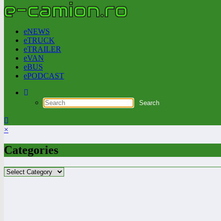
eNEWS
eTRUCK
eTRAILER
eVAN
eBUS
ePODCAST
×
Categories
Categories