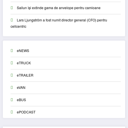
Sailun își extinde gama de anvelope pentru camioane
Lars Ljungström a fost numit director general (CFO) pentru
cellcentric
eNEWS
eTRUCK
eTRAILER
eVAN
eBUS
ePODCAST