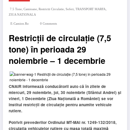
,
,
,
,
,
7.5 Tone
Camioane
Restrictii Circulatie
Soferi
TRANSPORT MARFA
ZIUA NATIONALA
E-Camion.ro
0 Comments
Restricții de circulație (7,5
tone) în perioada 29
noiembrie – 1 decembrie
CNAIR informează conducătorii auto că în zilele de
miercuri, 29 noiembrie, joi, 30 noiembrie (Sfântul Andrei) și
vineri, 1 Decembrie (Ziua Națională a României) se vor
institui restricții de circulație pentru anumite vehicule
rutiere.
Potrivit prevederilor Ordinului MT-MAI nr. 1249-132/2018,
circulaţia vehiculelor rutiere cu masa totală maximă