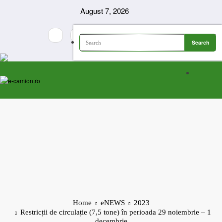
Skip
August 7, 2026
to
content
Home
eNEWS
2023
Restricții de circulație (7,5 tone) în perioada 29 noiembrie – 1
decembrie