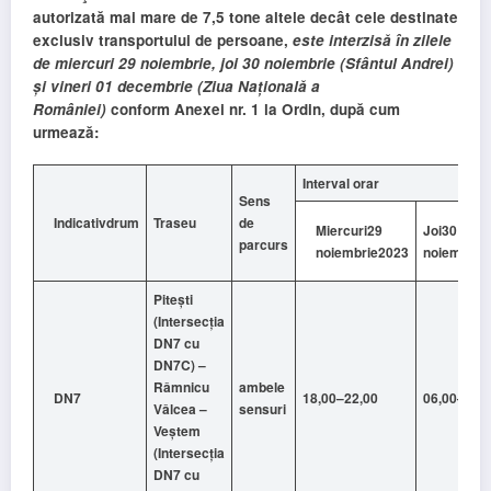
autorizată mai mare de 7,5 tone altele decât cele destinate
exclusiv transportului de persoane,
este interzisă în zilele
de
miercuri 29 noiembrie, joi 30 noiembrie (Sfântul Andrei)
și vineri 01 decembrie (Ziua Națională a
României)
conform Anexei nr. 1 la Ordin, după cum
urmează:
Interval orar
Sens
Indicativ
drum
Traseu
de
Miercuri
29
Joi
30
parcurs
noiembrie
2023
noiembrie
Pitești
(Intersecția
DN7 cu
DN7C) –
Râmnicu
ambele
DN7
18,00
–
22,00
06,00
–
22,
Vâlcea –
sensuri
Veștem
(Intersecția
DN7 cu