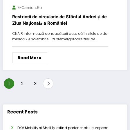
E-Camion.ro
Restricții de circulație de Sfântul Andrei și de
Ziua Națională a României
CNAIR informează conducătorii auto că în zilele de du
minică 29 noiembrie - zi premergătoare zilei de…
Read More
Posts
1
2
3
pagination
Recent Posts
DKV Mobility și Shell își extind parteneriatul european