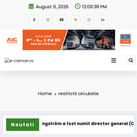
Skip
August 6, 2026
12:09:39 PM
to
content
Home
restrictii circulatie
ungström a fost numit director general (CFO) pentru cellcentr
IVECO Stra
Noutati