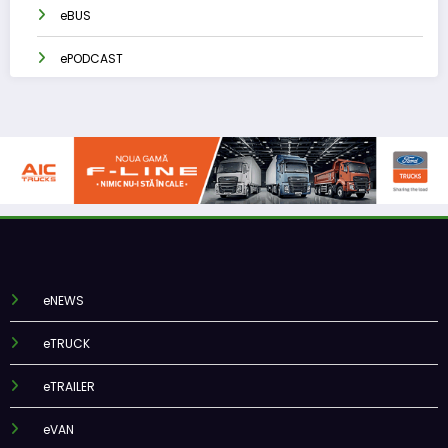
eBUS
ePODCAST
eNEWS
eTRUCK
eTRAILER
eVAN