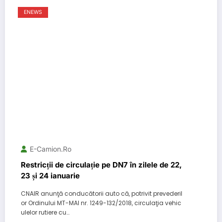
ENEWS
E-Camion.ro
Restricții de circulație pe DN7 în zilele de 22,
23 și 24 ianuarie
CNAIR anunţă conducătorii auto că, potrivit prevederil
or Ordinului MT-MAI nr. 1249-132/2018, circulaţia vehic
ulelor rutiere cu…