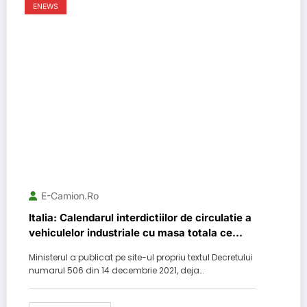
ENEWS
E-Camion.ro
Italia: Calendarul interdictiilor de circulatie a
vehiculelor industriale cu masa totala ce
depaseste 7,5 tone in zilele de sarbatori
Ministerul a publicat pe site-ul propriu textul Decretului
legale pentru tot anul 2022
numarul 506 din 14 decembrie 2021, deja…