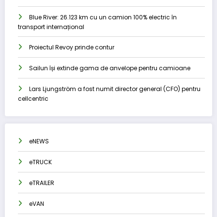
Blue River: 26.123 km cu un camion 100% electric în
transport internațional
Proiectul Revoy prinde contur
Sailun își extinde gama de anvelope pentru camioane
Lars Ljungström a fost numit director general (CFO) pentru
cellcentric
eNEWS
eTRUCK
eTRAILER
eVAN