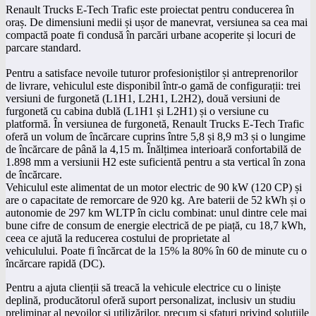
Renault Trucks E-Tech Trafic este proiectat pentru conducerea în
oraș. De dimensiuni medii și ușor de manevrat, versiunea sa cea mai
compactă poate fi condusă în parcări urbane acoperite și locuri de
parcare standard.
Pentru a satisface nevoile tuturor profesioniștilor și antreprenorilor
de livrare, vehiculul este disponibil într-o gamă de configurații: trei
versiuni de furgonetă (L1H1, L2H1, L2H2), două versiuni de
furgonetă cu cabina dublă (L1H1 și L2H1) și o versiune cu
platformă. În versiunea de furgonetă, Renault Trucks E-Tech Trafic
oferă un volum de încărcare cuprins între 5,8 și 8,9 m3 și o lungime
de încărcare de până la 4,15 m. Înălțimea interioară confortabilă de
1.898 mm a versiunii H2 este suficientă pentru a sta vertical în zona
de încărcare.
Vehiculul este alimentat de un motor electric de 90 kW (120 CP) și
are o capacitate de remorcare de 920 kg. Are baterii de 52 kWh și o
autonomie de 297 km WLTP în ciclu combinat: unul dintre cele mai
bune cifre de consum de energie electrică de pe piață, cu 18,7 kWh,
ceea ce ajută la reducerea costului de proprietate al
vehiculului. Poate fi încărcat de la 15% la 80% în 60 de minute cu o
încărcare rapidă (DC).
Pentru a ajuta clienții să treacă la vehicule electrice cu o liniște
deplină, producătorul oferă suport personalizat, inclusiv un studiu
preliminar al nevoilor și utilizărilor, precum și sfaturi privind soluțiile