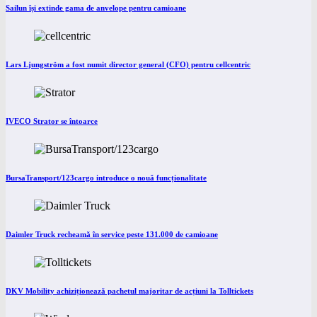
Sailun își extinde gama de anvelope pentru camioane
Lars Ljungström a fost numit director general (CFO) pentru cellcentric
IVECO Strator se întoarce
BursaTransport/123cargo introduce o nouă funcționalitate
Daimler Truck recheamă în service peste 131.000 de camioane
DKV Mobility achiziționează pachetul majoritar de acțiuni la Tolltickets