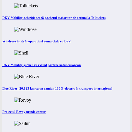
DKV Mobility achiziționează pachetul majoritar de acțiuni la Tolltickets
Windrose intră în operațiuni comerciale cu DSV
DKV Mobility și Shell își extind parteneriatul european
Blue River: 26.123 km cu un camion 100% electric în transport internațional
Proiectul Revoy prinde contur