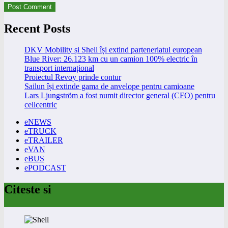
Recent Posts
DKV Mobility și Shell își extind parteneriatul european
Blue River: 26.123 km cu un camion 100% electric în
transport internațional
Proiectul Revoy prinde contur
Sailun își extinde gama de anvelope pentru camioane
Lars Ljungström a fost numit director general (CFO) pentru
cellcentric
eNEWS
eTRUCK
eTRAILER
eVAN
eBUS
ePODCAST
Citeste si