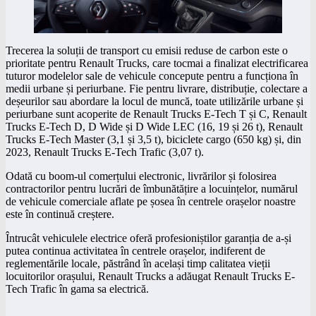
Trecerea la soluții de transport cu emisii reduse de carbon este o
prioritate pentru Renault Trucks, care tocmai a finalizat electrificarea
tuturor modelelor sale de vehicule concepute pentru a funcționa în
medii urbane și periurbane. Fie pentru livrare, distribuție, colectare a
deșeurilor sau abordare la locul de muncă, toate utilizările urbane și
periurbane sunt acoperite de Renault Trucks E-Tech T și C, Renault
Trucks E-Tech D, D Wide și D Wide LEC (16, 19 și 26 t), Renault
Trucks E-Tech Master (3,1 și 3,5 t), biciclete cargo (650 kg) și, din
2023, Renault Trucks E-Tech Trafic (3,07 t).
Odată cu boom-ul comerțului electronic, livrărilor și folosirea
contractorilor pentru lucrări de îmbunătățire a locuințelor, numărul
de vehicule comerciale aflate pe șosea în centrele orașelor noastre
este în continuă creștere.
Întrucât vehiculele electrice oferă profesioniștilor garanția de a-și
putea continua activitatea în centrele orașelor, indiferent de
reglementările locale, păstrând în același timp calitatea vieții
locuitorilor orașului, Renault Trucks a adăugat Renault Trucks E-
Tech Trafic în gama sa electrică.