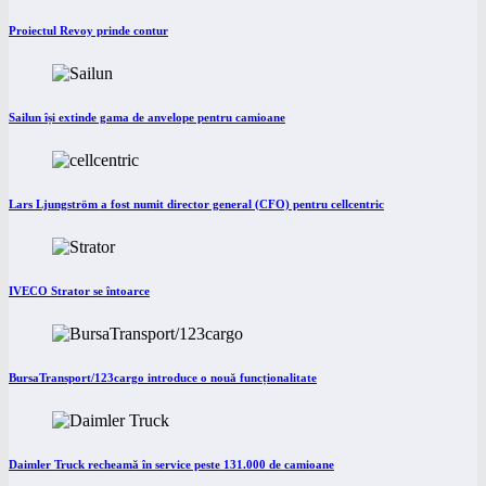
Proiectul Revoy prinde contur
Sailun își extinde gama de anvelope pentru camioane
Lars Ljungström a fost numit director general (CFO) pentru cellcentric
IVECO Strator se întoarce
BursaTransport/123cargo introduce o nouă funcționalitate
Daimler Truck recheamă în service peste 131.000 de camioane