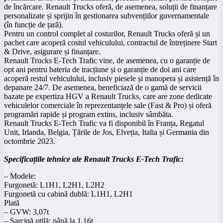
de încărcare. Renault Trucks oferă, de asemenea, soluții de finanțare
personalizate și sprijin în gestionarea subvențiilor guvernamentale
(în funcție de țară).
Pentru un control complet al costurilor, Renault Trucks oferă și un
pachet care acoperă costul vehiculului, contractul de întreținere Start
& Drive, asigurare și finanțare.
Renault Trucks E-Tech Trafic vine, de asemenea, cu o garanție de
opt ani pentru bateria de tracțiune și o garanție de doi ani care
acoperă restul vehiculului, inclusiv piesele și manopera și asistență în
depanare 24/7. De asemenea, beneficiază de o gamă de servicii
bazate pe expertiza HGV a Renault Trucks, care are zone dedicate
vehiculelor comerciale în reprezentanțele sale (Fast & Pro) și oferă
programări rapide și program extins, inclusiv sâmbăta.
Renault Trucks E-Tech Trafic va fi disponibil în Franța, Regatul
Unit, Irlanda, Belgia, Țările de Jos, Elveția, Italia și Germania din
octombrie 2023.
Specificațiile tehnice ale Renault Trucks E-Tech Trafic:
– Modele:
Furgonetă: L1H1, L2H1, L2H2
Furgonetă cu cabină dublă: L1H1, L2H1
Plată
– GVW: 3,07t
– Sarcină utilă: până la 1,16t