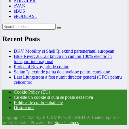
eTRAILER
eVAN
eBUS
ePODCAST
Recent Posts
DKV Mobility și Shell își extind parteneriatul european
Blue River: 26.123 km cu un camion 100% electric în
transport internațional
Proiectul Revoy prinde contur
Sailun își extinde gama de anvelope pentru camioane
Lars Ljungström a fost numit director general (CFO) pentru
cellcentric
Cookie Policy (EU)
Ce este un cookie si cum se poate dezactiva
Politica de confidentialitate
Despre noi
Copyright © 2024 by E-CAMION.RO MEDIA Toate drepturile
sunt rezervate | Powered By
SpiceThemes