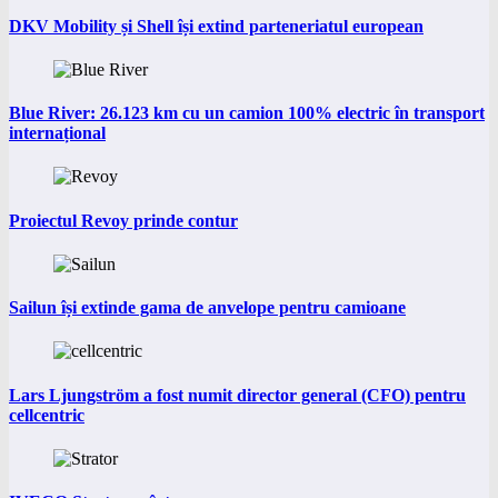
DKV Mobility și Shell își extind parteneriatul european
Blue River: 26.123 km cu un camion 100% electric în transport
internațional
Proiectul Revoy prinde contur
Sailun își extinde gama de anvelope pentru camioane
Lars Ljungström a fost numit director general (CFO) pentru
cellcentric