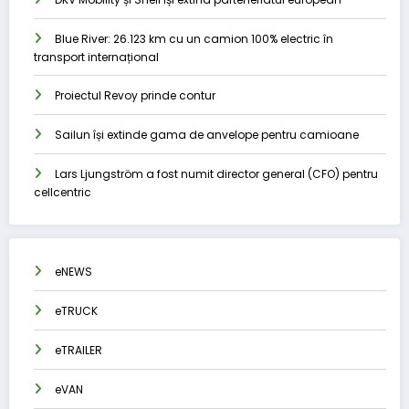
Blue River: 26.123 km cu un camion 100% electric în
transport internațional
Proiectul Revoy prinde contur
Sailun își extinde gama de anvelope pentru camioane
Lars Ljungström a fost numit director general (CFO) pentru
cellcentric
eNEWS
eTRUCK
eTRAILER
eVAN