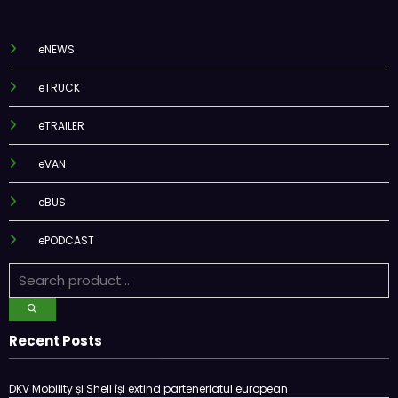
eNEWS
eTRUCK
eTRAILER
eVAN
eBUS
ePODCAST
Recent Posts
DKV Mobility și Shell își extind parteneriatul european