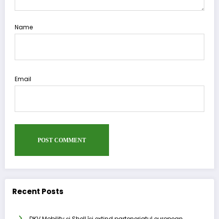
Name
Email
Recent Posts
DKV Mobility și Shell își extind parteneriatul european