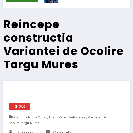
Reincepe
constructia
Variantei de Ocolire
Targu Mures
ENEWS
,
,
Centura Targu Mures
Targu Mures Autostrada
Varianta De
Ocolire Targu Mures
E-Camion.ro
1 Comments