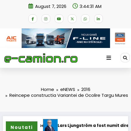
Skip
August 7, 2026
3:44:31 AM
to
content
Home
eNEWS
2016
Reincepe constructia Variantei de Ocolire Targu Mures
ioane
Lars Ljungström a fost numit director general (CFO) 
Noutati