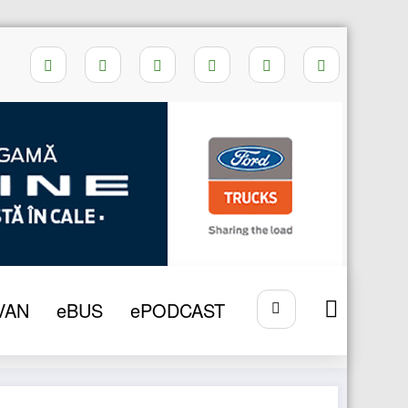
S
2016
RAR – Rezultate controale in 2015
VAN
eBUS
ePODCAST