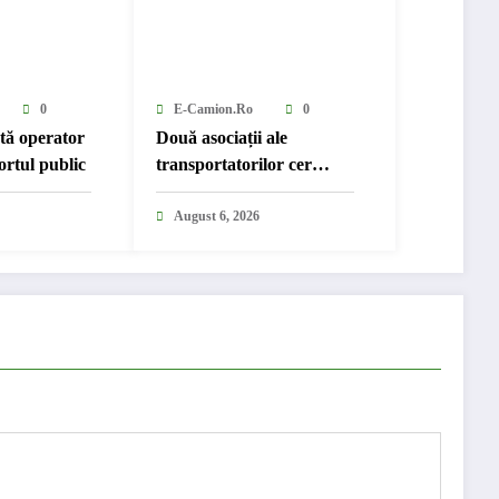
0
E-Camion.ro
0
ută operator
Două asociații ale
ortul public
transportatorilor cer
transformarea schemei de
compensare a accizei în
August 6, 2026
mecanism permanent