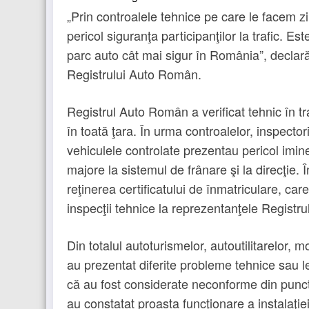
„Prin controalele tehnice pe care le facem z
pericol siguranţa participanţilor la trafic. E
parc auto cât mai sigur în România”, declar
Registrului Auto Român.
Registrul Auto Român a verificat tehnic în tr
în toată ţara. În urma controalelor, inspect
vehiculele controlate prezentau pericol imine
majore la sistemul de frânare şi la direcţie. Î
reţinerea certificatului de înmatriculare, ca
inspecţii tehnice la reprezentanţele Registr
Din totalul autoturismelor, autoutilitarelor, 
au prezentat diferite probleme tehnice sau l
că au fost considerate neconforme din punct 
au constatat proasta funcţionare a instalaţie