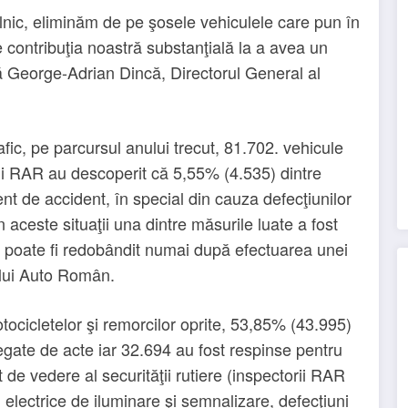
ilnic, eliminăm de pe şosele vehiculele care pun în
ste contribuţia noastră substanţială la a avea un
ă George-Adrian Dincă, Directorul General al
afic, pe parcursul anului trecut, 81.702. vehicule
orii RAR au descoperit că 5,55% (4.535) dintre
nt de accident, în special din cauza defecţiunilor
n aceste situaţii una dintre măsurile luate a fost
re poate fi redobândit numai după efectuarea unei
ului Auto Român.
motocicletelor şi remorcilor oprite, 53,85% (43.995)
egate de acte iar 32.694 au fost respinse pentru
de vedere al securităţii rutiere (inspectorii RAR
i electrice de iluminare şi semnalizare, defecţiuni