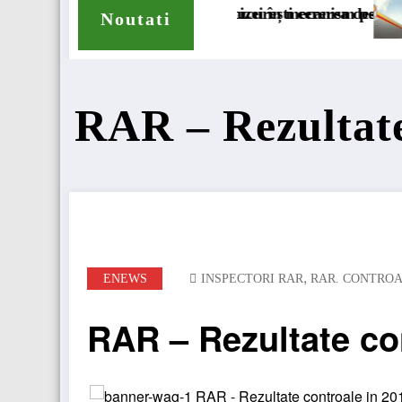
n mecanism permanent
cererea deschiderii procedurii de insolvență
DKV Mobility și Shell își extind partene
Noutati
RAR – Rezultate
,
ENEWS
INSPECTORI RAR
RAR. CONTROA
RAR – Rezultate co