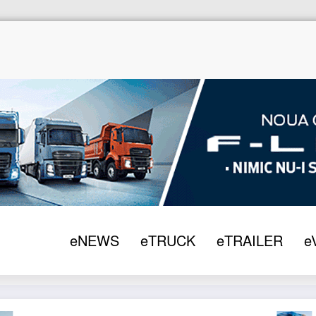
Home
eNEW
eNEWS
eTRUCK
eTRAILER
e