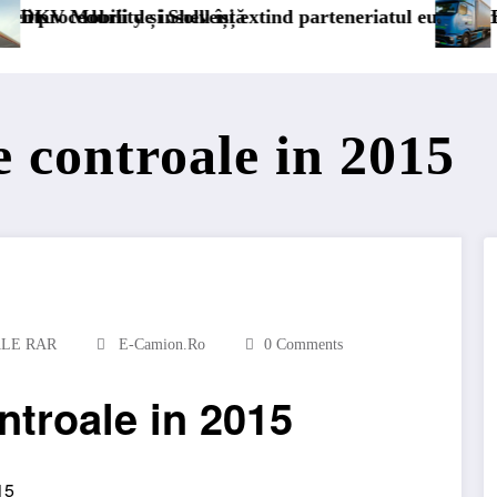
riatul european
Blue River: 26.123 km cu un camion 100% el
 controale in 2015
LE RAR
E-Camion.ro
0 Comments
ntroale in 2015