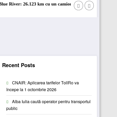
ectric în transport internațional
Proiectul Revoy prinde contur
Sailun
Recent Posts
CNAIR: Aplicarea tarifelor TollRo va
începe la 1 octombrie 2026
Alba Iulia caută operator pentru transportul
public