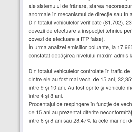
ale sistemului de frânare, starea necorespunz
anormale în mecanismul de direcţie sau în arti
Din totalul vehiculelor verificate (81.702),
dovezii de efectuare a inspecţiei tehnice pe
dovezi de efectuare a ITP false).
În urma analizei emisiilor poluante, la 17.96
constatat depăşirea nivelului maxim admis 
Din totalul vehiculelor controlate în trafic 
dintre ele au fost mai vechi de 15 ani, 32,3
între 9 şi 10 ani. Au fost oprite şi vehicule 
între 4 şi 8 ani.
Procentajul de respingere în funcţie de vec
de 15 ani au prezentat diferite neconformită
între 6 şi 8 ani sau 28.47% la cele mai noi d