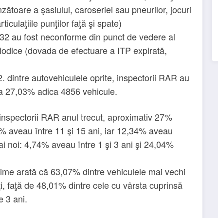
ătoare a şasiului, caroseriei sau pneurilor, jocuri
culaţiile punţilor faţă şi spate)
 2332 au fost neconforme din punct de vedere al
riodice (dovada de efectuare a ITP expirată,
2. dintre autovehiculele oprite, inspectorii RAR au
la 27,03% adica 4856 vehicule.
de inspectorii RAR anul trecut, aproximativ 27%
5% aveau între 11 şi 15 ani, iar 12,34% aveau
mai noi: 4,74% aveau între 1 şi 3 ani şi 24,04%
hime arată că 63,07% dintre vehiculele mai vechi
ţi, faţă de 48,01% dintre cele cu vârsta cuprinsă
e 3 ani.