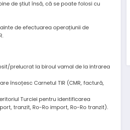
bine de știut însă, că se poate folosi cu
nainte de efectuarea operațiunii de
R.
losit/prelucrat la biroul vamal de la intrarea
are însoțesc Carnetul TIR (CMR, factură,
ritoriul Turciei pentru identificarea
rt, tranzit, Ro-Ro import, Ro-Ro tranzit).