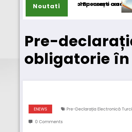
ompensare a accizei în mecanism permanent
ucurești cererea deschiderii procedurii de inso
DKV Mobility și Shell își exti
Noutati
Pre-declarați
obligatorie în
ENEWS
Pre-Declarația Electronică Turc
0 Comments