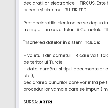
declarațiilor electronice – TIRCUS. Este 
succes și sistemul IRU TIR EPD.
Pre-declarațiile electronice se depun î
transport, în cazul folosirii Carnetului TI
Înscrierea datelor în sistem include:
– voletul 1 din carnetul TIR care va fi fo
pe teritoriul Turciei ;
– data, numărul și tipul documentelor c
etc.);
declararea bunurilor care vor intra pe te
procedurilor vamale care se impun (impo
SURSA:
ARTRI