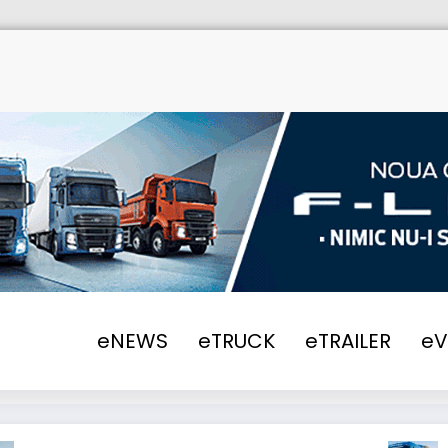
2017
Pre-declarația electronică devine obli
eNEWS
eTRUCK
eTRAILER
e