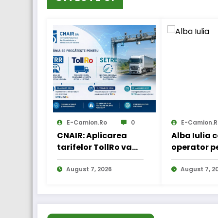
E-Camion.ro
0
E-Camion.r
CNAIR: Aplicarea
Alba Iulia 
tarifelor TollRo va
operator p
începe la 1
transportul
octombrie 2026
August 7, 2026
August 7, 2