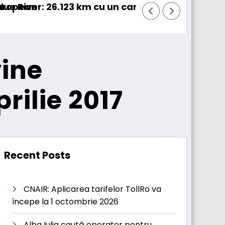
n 100% electric în transport internațional
Proiectul Revoy prinde contur
vine
rilie 2017
Recent Posts
CNAIR: Aplicarea tarifelor TollRo va
începe la 1 octombrie 2026
Alba Iulia caută operator pentru