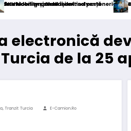
lvență
nd parteneriatul european
Blue River: 26.123 km cu un camio
a electronică de
 Turcia de la 25 ap
,
ia
Tranzit Turcia
E-Camion.ro