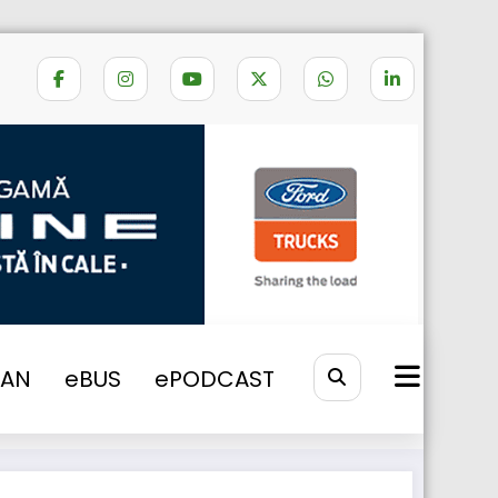
gatorie în Turcia de la 25 aprilie 2017
VAN
eBUS
ePODCAST