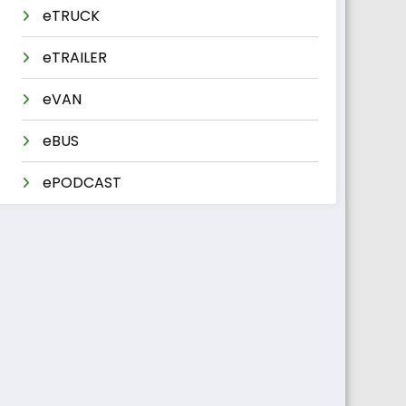
eTRUCK
eTRAILER
eVAN
eBUS
ePODCAST