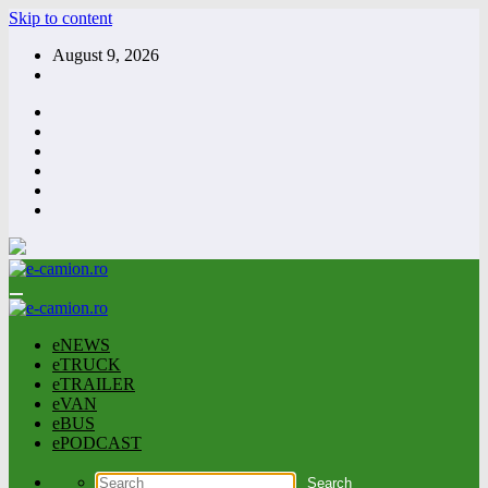
Skip to content
August 9, 2026
eNEWS
eTRUCK
eTRAILER
eVAN
eBUS
ePODCAST