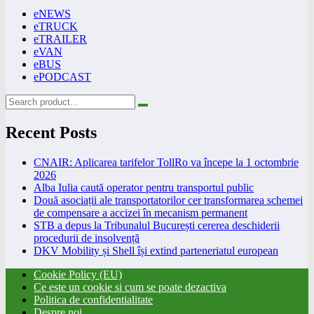
eNEWS
eTRUCK
eTRAILER
eVAN
eBUS
ePODCAST
Recent Posts
CNAIR: Aplicarea tarifelor TollRo va începe la 1 octombrie
2026
Alba Iulia caută operator pentru transportul public
Două asociații ale transportatorilor cer transformarea schemei
de compensare a accizei în mecanism permanent
STB a depus la Tribunalul București cererea deschiderii
procedurii de insolvență
DKV Mobility și Shell își extind parteneriatul european
Cookie Policy (EU)
Ce este un cookie si cum se poate dezactiva
Politica de confidentialitate
Despre noi