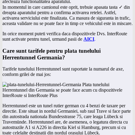
afecteaza functionalitatea aparatului.
In momentul in care camionul este oprit, trebuie apasata tasta ✓ din
dreapta aparatului pentru a confirma activarea retelei. Astfel,
activarea serviciului este finalizata. Ca masura de siguranta in trafic,
aceasta validare nu se poate face in timp ce vehiculul este in miscare.
In orice moment puteti verifica daca dispozitivele Dvs. InterRoute
sunt activate pentru tunel, urmand pasii de
AICI
.
Care sunt tarifele pentru plata tunelului
Herrentunnel Germania?
Tarifele tunelului Herrentunnel sunt raportate la numarul de axe,
conform grilei de mai jos:
Herrentunnel este un tunel rutier german cu 4 benzi de taxare per
directie. Este situat in nordul Germaniei, sub raul Trave si face parte
din autostrada nationala Bundesstrasse 75, care leaga Lübeck si
Travemünde. Herrentunnel are, de asemenea, o legatura directa cu
autostrazile A1 si A226 in directia Kiel si Hamburg, precum si cu
toate celelalte destinatii din nordul orasului Lübeck.