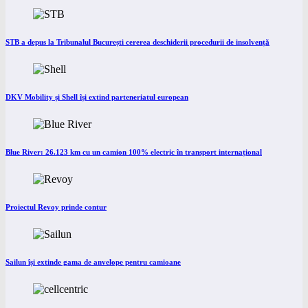
STB a depus la Tribunalul București cererea deschiderii procedurii de insolvență
DKV Mobility și Shell își extind parteneriatul european
Blue River: 26.123 km cu un camion 100% electric în transport internațional
Proiectul Revoy prinde contur
Sailun își extinde gama de anvelope pentru camioane