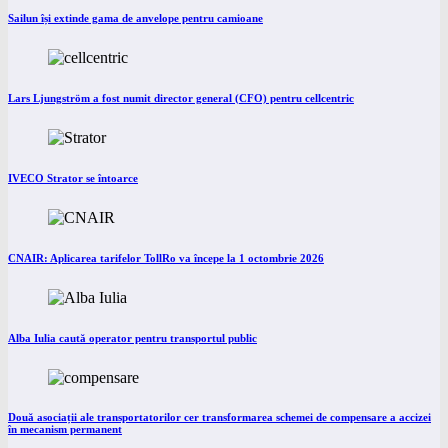
Sailun își extinde gama de anvelope pentru camioane
Lars Ljungström a fost numit director general (CFO) pentru cellcentric
IVECO Strator se întoarce
CNAIR: Aplicarea tarifelor TollRo va începe la 1 octombrie 2026
Alba Iulia caută operator pentru transportul public
Două asociații ale transportatorilor cer transformarea schemei de compensare a accizei
în mecanism permanent