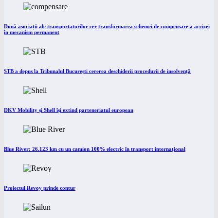
Două asociații ale transportatorilor cer transformarea schemei de compensare a accizei
în mecanism permanent
STB a depus la Tribunalul București cererea deschiderii procedurii de insolvență
DKV Mobility și Shell își extind parteneriatul european
Blue River: 26.123 km cu un camion 100% electric în transport internațional
Proiectul Revoy prinde contur