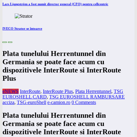
Lars Ljungström a fost numit director general (CFO) pentru cellcentric
IVECO Strator se întoarce
Plata tunelului Herrentunnel din
Germania se poate face acum cu
dispozitivele InterRoute si InterRoute
Plus
eNEWS
InterRoute
,
InterRoute Plus
,
Plata Herrentunnel
,
TSG
EUROSHELL CARD
,
TSG EUROSHELL RAMBURSARE
acciza
,
TSG-euroShell
e-camion.ro
0 Comments
Plata tunelului Herrentunnel din
Germania se poate face acum cu
dispozitivele InterRoute si InterRoute