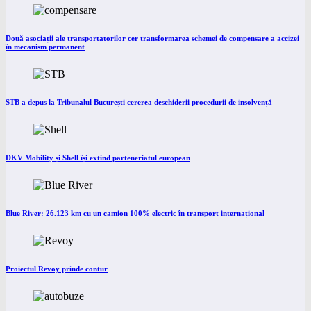
Două asociații ale transportatorilor cer transformarea schemei de compensare a accizei
în mecanism permanent
STB a depus la Tribunalul București cererea deschiderii procedurii de insolvență
DKV Mobility și Shell își extind parteneriatul european
Blue River: 26.123 km cu un camion 100% electric în transport internațional
Proiectul Revoy prinde contur