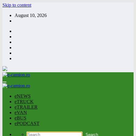
Skip to content
August 10, 2026
eNEWS
eTRUCK
eTRAILER
eVAN
eBUS
ePODCAST