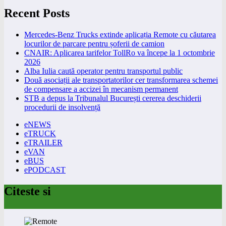
Recent Posts
Mercedes-Benz Trucks extinde aplicația Remote cu căutarea
locurilor de parcare pentru șoferii de camion
CNAIR: Aplicarea tarifelor TollRo va începe la 1 octombrie
2026
Alba Iulia caută operator pentru transportul public
Două asociații ale transportatorilor cer transformarea schemei
de compensare a accizei în mecanism permanent
STB a depus la Tribunalul București cererea deschiderii
procedurii de insolvență
eNEWS
eTRUCK
eTRAILER
eVAN
eBUS
ePODCAST
Citeste si