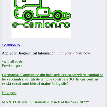
e-camion.ro
Add your Biographical Information.
Edit your Profile
now.
view all posts
Previous post
Germania: Companiile din industrie cer ca șoferii de camion să
fie vaccinați și scutiti de la noile controale 3G. În caz contrar,
există riscul unui blocaj major în logistică
Next post
MAN TGX este ”Sustainable Truck of the Year 2022”