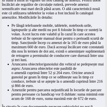
În Italia a intrat în vigoare un nou catalog de amenzi. Pentru unele
încălcări ale regulilor de circulație rutieră, prevede amenzi
semnificativ mai mari decât până acum. O altă caracteristică nouă
este că utilizarea tabletelor la volan a fost inclusă în catalogul
amenzilor. Modificările în detaliu:
Pe lângă telefoanele mobile, tabletele, notebook-urile,
laptopurile și alte medii nu pot fi folosite în timp ce sunteți la
volan. Acest lucru este valabil și în cazul în care acestea
trebuie să fie operate manual doar pentru o perioadă scurtă de
timp. Sancțiunile încep cu amenzi de la 165 de euro până la
maximum 660 de euro. Dacă aceeași încălcare este constatată
din nou în termen de doi ani, există o amenințare suplimentară
de retragere a permisului de conducere care durează între una
și trei luni.
Aruncarea obiectelor/gunoiului din vehicul se pedepsește mai
aspru: Aruncarea obiectelor este pasibilă de
o amendă cuprinsă între 52 și 204 euro. Oricine aruncă
gunoiul pe geam în timp ce se odihnește sau în timp ce
conduce, trebuie să se aștepte la o amendă cuprinsă între 216
și 866 de euro.
Amenzile pentru parcarea nejustificată în locurile de parcare
pentru persoane cu handicap vor fi dublate: suma minimă este
acum de 168 de euro, suma maximă este de 672 de euro.
În situația în care documentele necesare vehiculului nu pot fi