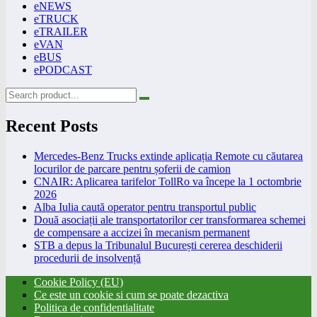
eNEWS
eTRUCK
eTRAILER
eVAN
eBUS
ePODCAST
Recent Posts
Mercedes-Benz Trucks extinde aplicația Remote cu căutarea
locurilor de parcare pentru șoferii de camion
CNAIR: Aplicarea tarifelor TollRo va începe la 1 octombrie
2026
Alba Iulia caută operator pentru transportul public
Două asociații ale transportatorilor cer transformarea schemei
de compensare a accizei în mecanism permanent
STB a depus la Tribunalul București cererea deschiderii
procedurii de insolvență
Cookie Policy (EU)
Ce este un cookie si cum se poate dezactiva
Politica de confidentialitate