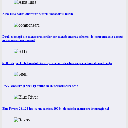
Alba Iulia caută operator pentru transportul public
Două asociații ale transportatorilor cer transformarea schemei de compensare a accizei
în mecanism permanent
STB a depus la Tribunalul București cererea deschiderii procedurii de insolvență
DKV Mobility și Shell își extind parteneriatul european
Blue River: 26.123 km cu un camion 100% electric în transport internațional