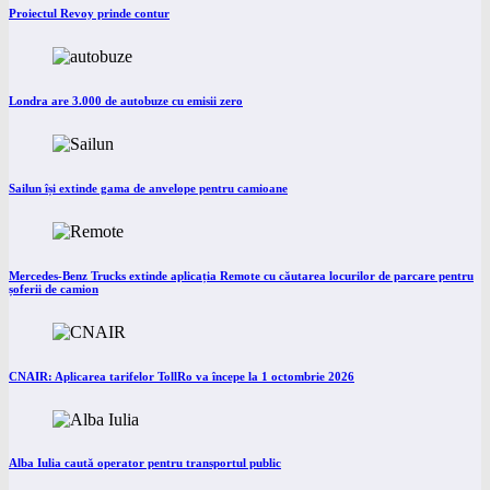
Proiectul Revoy prinde contur
Londra are 3.000 de autobuze cu emisii zero
Sailun își extinde gama de anvelope pentru camioane
Mercedes-Benz Trucks extinde aplicația Remote cu căutarea locurilor de parcare pentru
șoferii de camion
CNAIR: Aplicarea tarifelor TollRo va începe la 1 octombrie 2026
Alba Iulia caută operator pentru transportul public