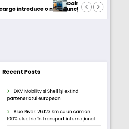
Daimler Truck recheamă în service 
e o nouă funcționalitate
Recent Posts
DKV Mobility și Shell își extind
parteneriatul european
Blue River: 26.123 km cu un camion
100% electric în transport internațional