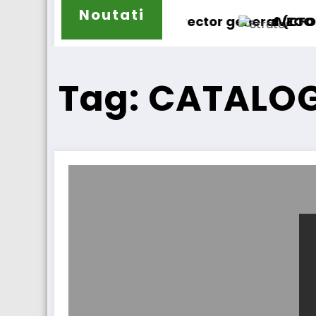
Noutati
 fost numit director general (CFO) pentru cellc
IVECO Strator se înt
Tag: CATALO