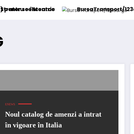
entric
oarce
BursaTransport/123cargo introduc
G
ENEWS
Noul catalog de amenzi a intrat
în vigoare în Italia