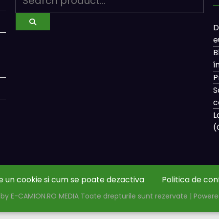
D
e
B
î
P
S
c
L
(
e un cookie si cum se poate dezactiva
Politica de con
by E-CAMION.RO MEDIA Toate drepturile sunt rezervate | Power