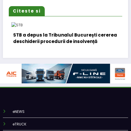
Citeste si
STB a depus la Tribunalul București cererea
D
deschiderii procedurii de insolvență
e
eNEWS
eTRUCK