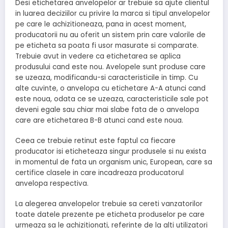
Desi etichetarea anvelopelor ar trebuie sa ajute clientul
in luarea deciziilor cu privire la marca si tipul anvelopelor
pe care le achizitioneaza, pana in acest moment,
producatorii nu au oferit un sistem prin care valorile de
pe eticheta sa poata fi usor masurate si comparate.
Trebuie avut in vedere ca etichetarea se aplica
produsului cand este nou. Avelopele sunt produse care
se uzeaza, modificandu-si caracteristicile in timp. Cu
alte cuvinte, o anvelopa cu etichetare A-A atunci cand
este noua, odata ce se uzeaza, caracteristicile sale pot
deveni egale sau chiar mai slabe fata de o anvelopa
care are etichetarea B-B atunci cand este noua.
Ceea ce trebuie retinut este faptul ca fiecare
producator isi eticheteaza singur produsele si nu exista
in momentul de fata un organism unic, European, care sa
certifice clasele in care incadreaza producatorul
anvelopa respectiva.
La alegerea anvelopelor trebuie sa cereti vanzatorilor
toate datele prezente pe eticheta produselor pe care
urmeaza sa le achizitionati, referinte de la alti utilizatori