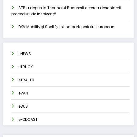
STB a depus la Tribunalul București cererea deschiderii
procedurii de insolvență
DKV Mobility și Shell își extind parteneriatul european
eNEWS
eTRUCK
eTRAILER
eVAN
eBUS
ePODCAST