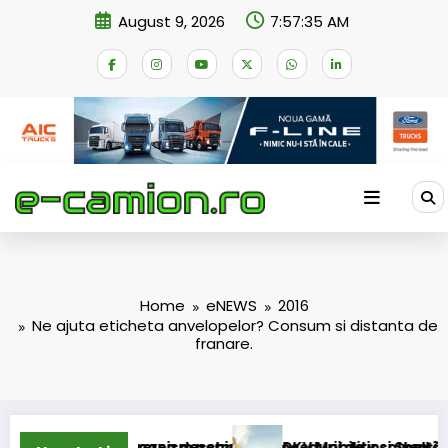
Skip
August 9, 2026
7:57:36 AM
to
content
Home
eNEWS
2016
Ne ajuta eticheta anvelopelor? Consum si distanta de
franare.
 mecanism permanent
ererea deschiderii procedurii de insolvență
DKV Mobility și Shell își extind partener