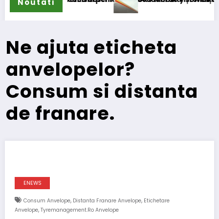
Noutati
Ne ajuta eticheta
anvelopelor?
Consum si distanta
de franare.
ENEWS
,
,
Consum Anvelope
Distanta Franare Anvelope
Etichetare
,
Anvelope
Tyremanagement.ro Anvelope