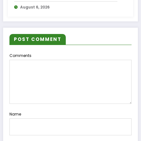
compensare a accizei în mecanism
August 6, 2026
permanent
POST COMMENT
Comments
Name